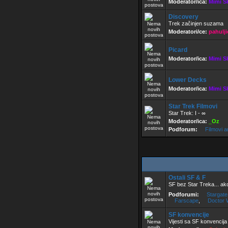
Moderator/ica:
Mimi S
Discovery
Trek začinjen suzama
Moderatori/ce:
pahulji
Picard
Moderator/ica:
Mimi S
Lower Decks
Moderator/ica:
Mimi S
Star Trek Filmovi
Star Trek: I - ∞
Moderator/ica:
_Oz
Podforum:
Filmovi a
Ostali SF & F
SF bez Star Treka... ako
Podforumi:
Stargate
Farscape
,
Doctor 
SF konvencije
Vijesti sa SF konvencija