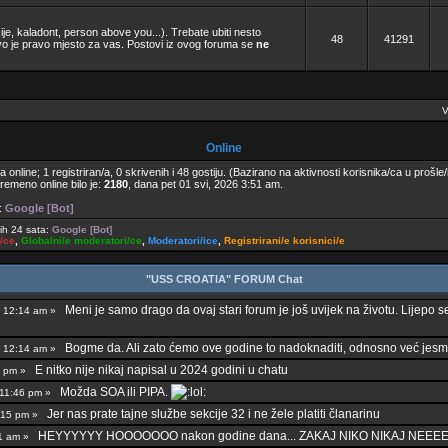
je, kaladont, person above you...). Trebate ubiti nesto
48
41291
 je pravo mjesto za vas. Postovi iz ovog foruma se
ne
V
Online
 online; 1 registriran/a, 0 skrivenih i 48 gostiju. (Bazirano na aktivnosti korisnika/ca u prošle/
remeno online bilo je:
2180
, dana pet 01 svi, 2026 3:51 am.
a:
Google [Bot]
jih 24 sata:
Google [Bot]
i/ce
,
Globalni/e moderatori/ce
,
Moderatori/ice
,
Registrirani/e korisnici/e
"USS CROATIA" FORUM Chat
Meni je samo drago da ovaj stari forum je još uvijek na životu. Lijepo se 
25 12:14 am »
Bogme da. Ali zato ćemo ove godine to nadoknaditi, odnosno već jesm
25 12:14 am »
E nitko nije nikaj napisal u 2024 godini u chatu
44 pm »
Možda SOA ili PIPA.
3 11:46 pm »
Jer nas prate tajne službe sekcije 32 i ne žele platiti članarinu
11:15 pm »
HEYYYYYY HOOOOOOO nakon godine dana... ZAKAJ NIKO NIKAJ NEEEE
:11 am »