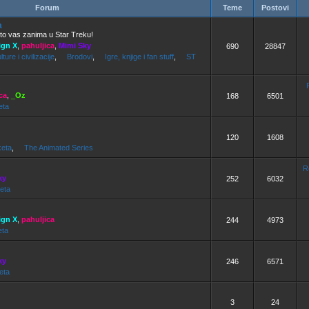
Forum
Teme
Postovi
a
to vas zanima u Star Treku!
ign X
,
pahuljica
,
Mimi Sky
690
28847
ture i civilizacije
,
Brodovi
,
Igre, knjige i fan stuff
,
ST
ca
,
_Oz
168
6501
eta
120
1608
eta
,
The Animated Series
R
ky
252
6032
eta
ign X
,
pahuljica
244
4973
eta
ky
246
6571
eta
3
24