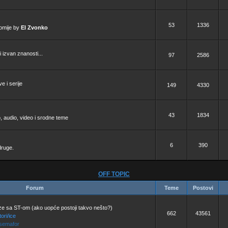
53
1336
nomije by
El Zvonko
i izvan znanosti...
97
2586
e i serije
149
4330
43
1834
, audio, video i srodne teme
6
390
druge.
OFF TOPIC
Forum
Teme
Postovi
ze sa ST-om (ako uopće postoji takvo nešto?)
662
43561
ori/ice
 semafor