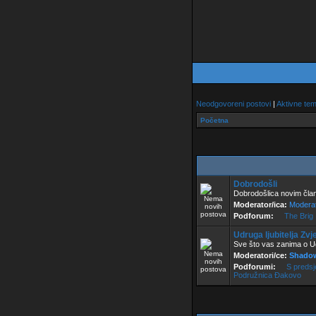
Neodgovoreni postovi
|
Aktivne te
Početna
Dobrodošli
Dobrodošlica novim člano
Moderator/ica:
Moderat
Podforum:
The Brig
Udruga ljubitelja Z
Sve što vas zanima o Ud
Moderatori/ce:
Shado
Podforumi:
S preds
Podružnica Đakovo