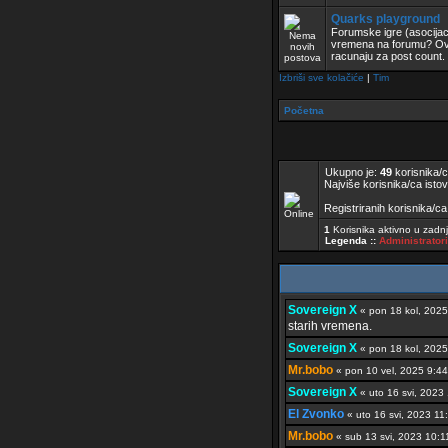
Quarks playground
Forumske igre (asocijaci
vremena na forumu? Ovo
racunaju za post count.
Izbriši sve kolačiće
|
Tim
Početna
Ukupno je:
49
korisnika/ca
Najviše korisnika/ca istov
Registriranih korisnika/c
1
Korisnika aktivno u zadn
Legenda ::
Administrator
Sovereign X
« pon 18 kol, 20
starih vremena.
Sovereign X
« pon 18 kol, 20
Mr.bobo
« pon 10 vel, 2025 9:
Sovereign X
« uto 16 svi, 202
El Zvonko
« uto 16 svi, 2023 
Mr.bobo
« sub 13 svi, 2023 10