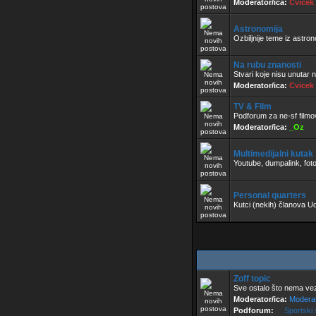
Moderator/ica:
Cvicek
Astronomija
Ozbiljnije teme iz astro
Na rubu znanosti
Stvari koje nisu unutar n
Moderator/ica:
Cvicek
TV & Film
Podforum za ne-sf filmov
Moderator/ica:
_Oz
Multimedijalni kutak
Youtube, dumpalink, foto
Personal quarters
Kutci (nekih) članova U
Zoff topic
Sve ostalo što nema ve
Moderator/ica:
Moderat
Podforum:
Sportski