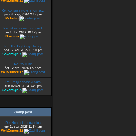
WeltZumerr12
Re: Korisni linkovi i informa…
pon 28 srp, 2014 2:17 pm
Mr.bobo
Re: Iskustva na rubu smrti
sri 15 lis, 2014 10:17 pm
Norexan
Re: The Big Bang Theory
ned 17 kol, 2025 10:50 pm
Sovereign X
Re: Youtube
čet 12 pro, 2024 1:57 pm
WeltZumerr12
Re: Posjećenost kutaka
sub 02 kol, 2014 3:49 pm
Sovereign X
Zadnji post
Re: Nontopic pričaonica
uto 11 stu, 2025 11:54 am
WeltZumerr12