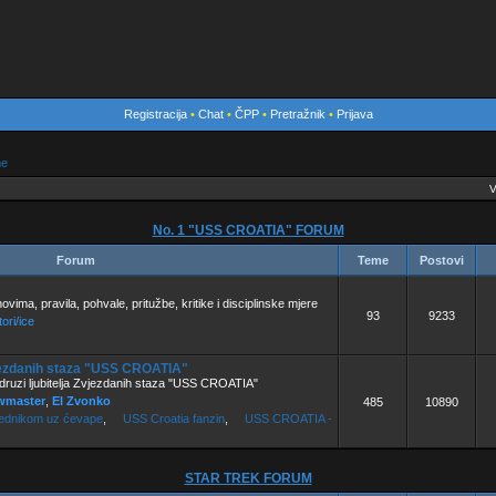
Registracija
•
Chat
•
ČPP
•
Pretražnik
•
Prijava
me
V
No. 1 "USS CROATIA" FORUM
Forum
Teme
Postovi
vima, pravila, pohvale, pritužbe, kritike i disciplinske mjere
93
9233
ori/ice
vjezdanih staza "USS CROATIA"
ruzi ljubitelja Zvjezdanih staza "USS CROATIA"
wmaster
,
El Zvonko
485
10890
jednikom uz ćevape
,
USS Croatia fanzin
,
USS CROATIA -
STAR TREK FORUM