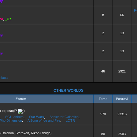
ky
R
8
66
ca
,
_Oz
2
13
ky
2
13
ky
46
2921
nketa
OTHER WORLDS
Forum
Teme
Postovi
 to postoji?
570
23316
,
SGU anketa
,
Star Wars
,
Battlestar Galactica
,
Who Dimension
,
A Song of Ice and Fire
,
LOTR
 (Istrakon, Sferakon, Rikon i druge)
80
3503