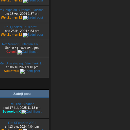
WeltZumerr12
e: Gospa od Burnham - Michae…
uto 13 vel, 2024 1:37 pm
WeltZumerr12
Re: Q dolazi u "Picard"…
ned 23 lip, 2024 4:53 pm
WeltZumerr12
Re: Mariner - Iritantna ili N…
čet 28 sij, 2021 8:12 pm
Cvicek
Re: U iščekivanju Star Trek 1…
sri 06 sij, 2021 9:10 pm
Suikotreki
Zadnji post
Re: The Expanse
ned 17 kol, 2025 11:13 pm
Sovereign X
Re: SFeraKon 2021
sri 13 stu, 2024 4:04 pm