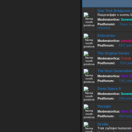
Star Trek Brbljaonic
Raspravljajte o svemu š
Moderatori/ce:
Sovere
Podforumi:
Rase, kul
Anketarij
Enterprise
Moderatori/ce:
pahulji
Podforum:
ENT ank
The Original Series
Moderator/ica:
Cvicek
Podforumi:
TOS ank
The Next Generation
Moderator/ica:
Mimi S
Podforum:
TNG ank
Deep Space 9
Moderatori/ce:
Sovere
Podforum:
DS9 ank
Voyager
Moderator/ica:
Mimi S
Podforum:
VOY ank
Orville
Trek začinjen humorom