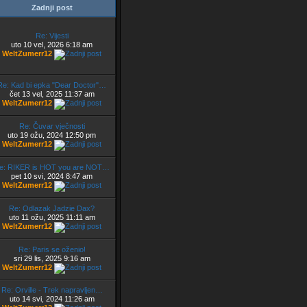
Zadnji post
Re: Vijesti
uto 10 vel, 2026 6:18 am
WeltZumerr12
Re: Kad bi epka "Dear Doctor"…
čet 13 vel, 2025 11:37 am
WeltZumerr12
Re: Čuvar vječnosti
uto 19 ožu, 2024 12:50 pm
WeltZumerr12
e: RIKER is HOT you are NOT…
pet 10 svi, 2024 8:47 am
WeltZumerr12
Re: Odlazak Jadzie Dax?
uto 11 ožu, 2025 11:11 am
WeltZumerr12
Re: Paris se oženio!
sri 29 lis, 2025 9:16 am
WeltZumerr12
Re: Orville - Trek napravljen…
uto 14 svi, 2024 11:26 am