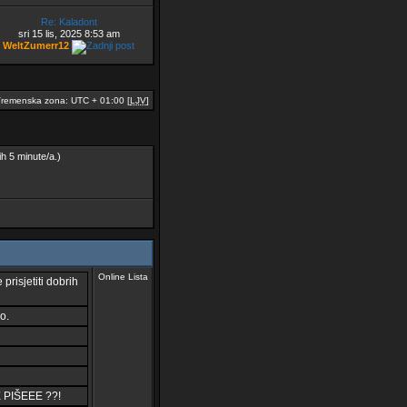
Re: Kaladont
sri 15 lis, 2025 8:53 am
WeltZumerr12
remenska zona: UTC + 01:00 [
LJV
]
ih 5 minute/a.)
Online Lista
prisjetiti dobrih
o.
 PIŠEEE ??!