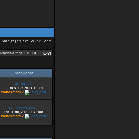
Sada je: pet 07 kol, 2026 8:12 pm.
remenska zona: UTC + 01:00 [
LJV
]
Zadnji post
Re: Prijedlozi
sri 19 stu, 2025 11:47 am
WeltZumerr12
Re: Sretan Uskrs!!!
uto 11 stu, 2025 11:43 am
WeltZumerr12