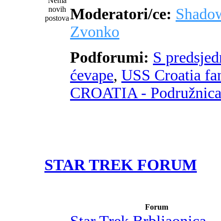
Moderatori/ce:
Shado
Zvonko
Podforumi:
S predsje
ćevape
,
USS Croatia fa
CROATIA - Podružnic
STAR TREK FORUM
Forum