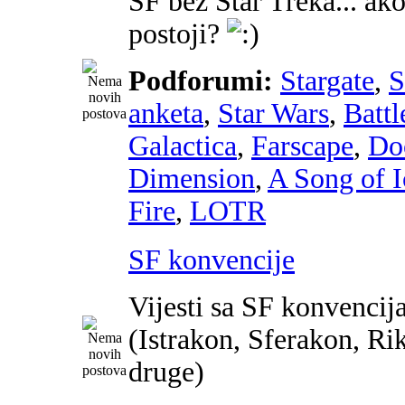
SF bez Star Treka... ako
postoji?
Podforumi:
Stargate
,
anketa
,
Star Wars
,
Battl
Galactica
,
Farscape
,
Do
Dimension
,
A Song of I
Fire
,
LOTR
SF konvencije
Vijesti sa SF konvencij
(Istrakon, Sferakon, Ri
druge)