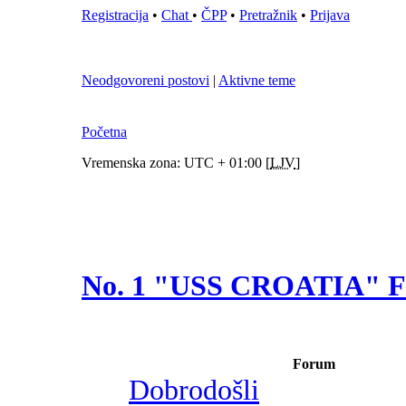
Registracija
•
Chat
•
ČPP
•
Pretražnik
•
Prijava
Neodgovoreni postovi
|
Aktivne teme
Početna
Vremenska zona: UTC + 01:00 [
LJV
]
No. 1 "USS CROATIA"
Forum
Dobrodošli