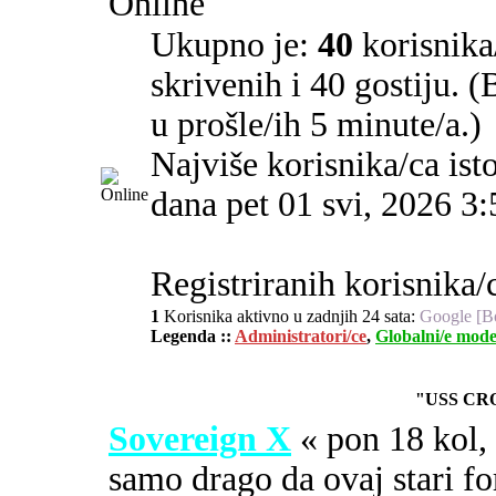
Online
Ukupno je:
40
korisnika/
skrivenih i 40 gostiju. 
u prošle/ih 5 minute/a.)
Najviše korisnika/ca ist
dana pet 01 svi, 2026 3
Registriranih korisnika/c
1
Korisnika aktivno u zadnjih 24 sata:
Google [B
Legenda ::
Administratori/ce
,
Globalni/e mode
"USS CR
Sovereign X
« pon 18 kol
samo drago da ovaj stari fo