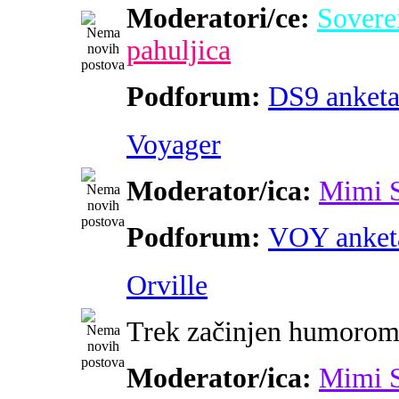
Moderatori/ce:
Sovere
pahuljica
Podforum:
DS9 anket
Voyager
Moderator/ica:
Mimi 
Podforum:
VOY anket
Orville
Trek začinjen humoro
Moderator/ica:
Mimi 