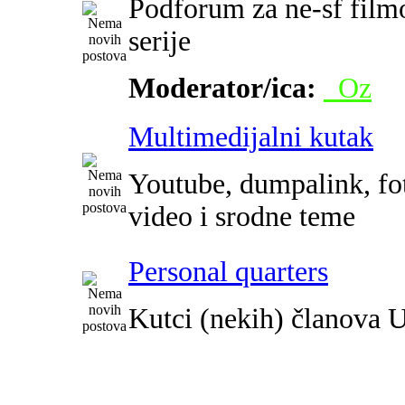
Podforum za ne-sf film
serije
Moderator/ica:
_Oz
Multimedijalni kutak
Youtube, dumpalink, fot
video i srodne teme
Personal quarters
Kutci (nekih) članova 