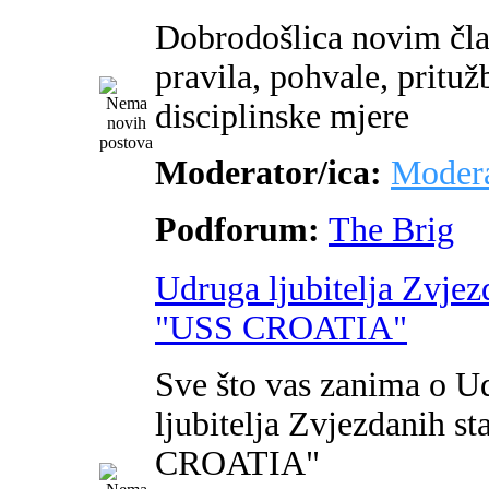
Dobrodošlica novim čl
pravila, pohvale, pritužb
disciplinske mjere
Moderator/ica:
Modera
Podforum:
The Brig
Udruga ljubitelja Zvjez
"USS CROATIA"
Sve što vas zanima o U
ljubitelja Zvjezdanih s
CROATIA"