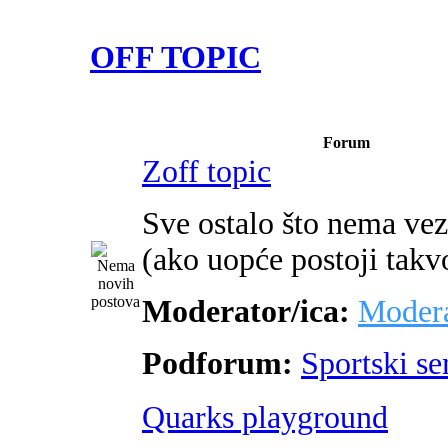
OFF TOPIC
Forum
Zoff topic
Sve ostalo što nema ve
(ako uopće postoji takv
Moderator/ica:
Modera
Podforum:
Sportski s
Quarks playground