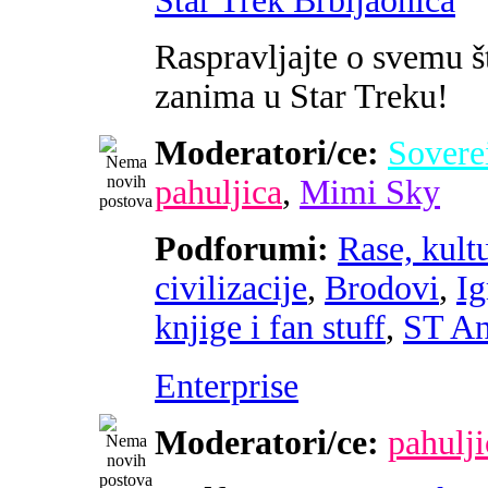
Star Trek Brbljaonica
Raspravljajte o svemu š
zanima u Star Treku!
Moderatori/ce:
Sovere
pahuljica
,
Mimi Sky
Podforumi:
Rase, kultu
civilizacije
,
Brodovi
,
Ig
knjige i fan stuff
,
ST An
Enterprise
Moderatori/ce:
pahulji