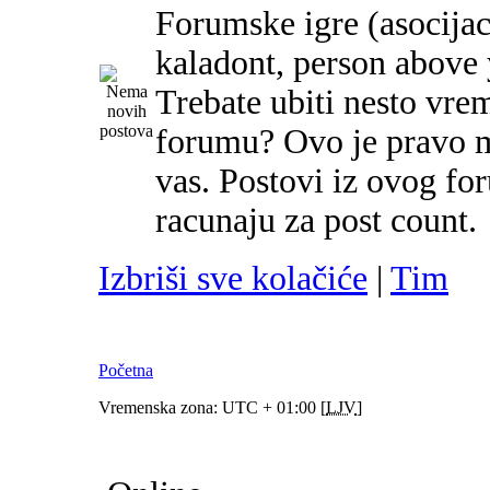
Forumske igre (asocijac
kaladont, person above y
Trebate ubiti nesto vre
forumu? Ovo je pravo m
vas. Postovi iz ovog f
racunaju za post count.
Izbriši sve kolačiće
|
Tim
Početna
Vremenska zona: UTC + 01:00 [
LJV
]