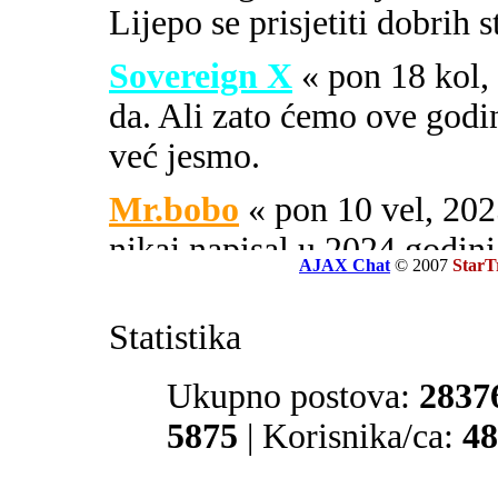
Lijepo se prisjetiti dobrih 
Sovereign X
« pon 18 kol
da. Ali zato ćemo ove godi
već jesmo.
Mr.bobo
« pon 10 vel, 2
nikaj napisal u 2024 godini
AJAX Chat
© 2007
StarT
Sovereign X
« uto 16 svi
Statistika
SOA ili PIPA.
El Zvonko
Ukupno postova:
« uto 16 svi, 
2837
prate tajne službe sekcije 32
5875
| Korisnika/ca:
48
Mr.bobo
« sub 13 svi, 20