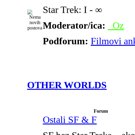
Star Trek: I - ∞
Moderator/ica:
_Oz
Podforum:
Filmovi an
OTHER WORLDS
Forum
Ostali SF & F