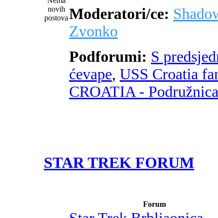
Moderatori/ce:
Shado
Zvonko
Podforumi:
S predsje
ćevape
,
USS Croatia fa
CROATIA - Podružnic
STAR TREK FORUM
Forum