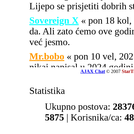
Lijepo se prisjetiti dobrih 
Sovereign X
« pon 18 kol
da. Ali zato ćemo ove godi
već jesmo.
Mr.bobo
« pon 10 vel, 2
nikaj napisal u 2024 godini
AJAX Chat
© 2007
StarT
Sovereign X
« uto 16 svi
Statistika
SOA ili PIPA.
El Zvonko
Ukupno postova:
« uto 16 svi, 
2837
prate tajne službe sekcije 32
5875
| Korisnika/ca:
48
Mr.bobo
« sub 13 svi, 20