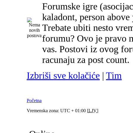
Forumske igre (asocijac
kaladont, person above y
Trebate ubiti nesto vre
forumu? Ovo je pravo m
vas. Postovi iz ovog f
racunaju za post count.
Izbriši sve kolačiće
|
Tim
Početna
Vremenska zona: UTC + 01:00 [
LJV
]