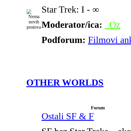
Star Trek: I - ∞
Moderator/ica:
_Oz
Podforum:
Filmovi an
OTHER WORLDS
Forum
Ostali SF & F