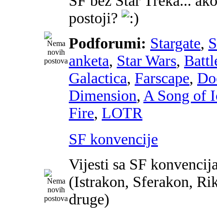
SF bez Star Treka... ako
postoji?
Podforumi:
Stargate
,
anketa
,
Star Wars
,
Battl
Galactica
,
Farscape
,
Do
Dimension
,
A Song of I
Fire
,
LOTR
SF konvencije
Vijesti sa SF konvencij
(Istrakon, Sferakon, Ri
druge)