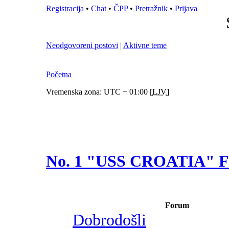
Registracija
•
Chat
•
ČPP
•
Pretražnik
•
Prijava
Neodgovoreni postovi
|
Aktivne teme
Početna
Vremenska zona: UTC + 01:00 [
LJV
]
No. 1 "USS CROATIA"
Forum
Dobrodošli