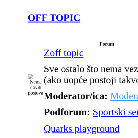
OFF TOPIC
Forum
Zoff topic
Sve ostalo što nema ve
(ako uopće postoji takv
Moderator/ica:
Modera
Podforum:
Sportski s
Quarks playground