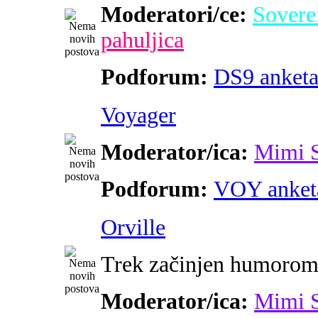
Moderatori/ce:
Sovere
pahuljica
Podforum:
DS9 anket
Voyager
Moderator/ica:
Mimi 
Podforum:
VOY anket
Orville
Trek začinjen humoro
Moderator/ica:
Mimi 