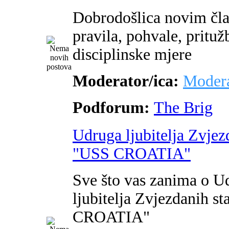
Dobrodošlica novim čl
pravila, pohvale, pritužb
disciplinske mjere
Moderator/ica:
Modera
Podforum:
The Brig
Udruga ljubitelja Zvjez
"USS CROATIA"
Sve što vas zanima o U
ljubitelja Zvjezdanih s
CROATIA"