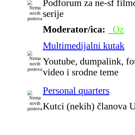
Podforum za ne-sf film
serije
Moderator/ica:
_Oz
Multimedijalni kutak
Youtube, dumpalink, fot
video i srodne teme
Personal quarters
Kutci (nekih) članova 