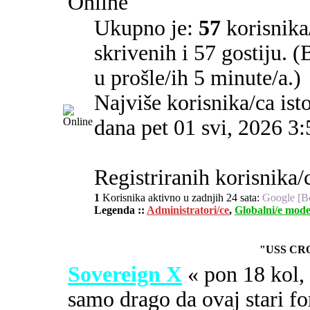
Online
Ukupno je:
57
korisnika/
skrivenih i 57 gostiju. 
u prošle/ih 5 minute/a.)
Najviše korisnika/ca ist
dana pet 01 svi, 2026 3
Registriranih korisnika/c
1
Korisnika aktivno u zadnjih 24 sata:
Google [B
Legenda ::
Administratori/ce
,
Globalni/e mode
"USS CR
Sovereign X
« pon 18 kol
samo drago da ovaj stari fo