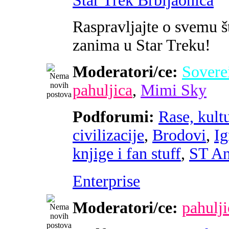
Star Trek Brbljaonica
Raspravljajte o svemu š
zanima u Star Treku!
Moderatori/ce:
Sovere
pahuljica
,
Mimi Sky
Podforumi:
Rase, kultu
civilizacije
,
Brodovi
,
Ig
knjige i fan stuff
,
ST An
Enterprise
Moderatori/ce:
pahulji