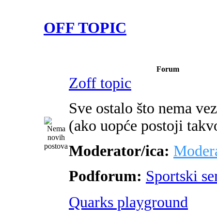
OFF TOPIC
Forum
Zoff topic
Sve ostalo što nema ve
(ako uopće postoji takv
Moderator/ica:
Modera
Podforum:
Sportski s
Quarks playground