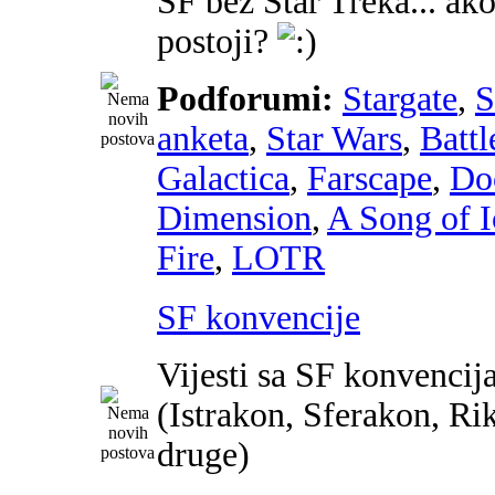
SF bez Star Treka... ako
postoji?
Podforumi:
Stargate
,
anketa
,
Star Wars
,
Battl
Galactica
,
Farscape
,
Do
Dimension
,
A Song of I
Fire
,
LOTR
SF konvencije
Vijesti sa SF konvencij
(Istrakon, Sferakon, Ri
druge)