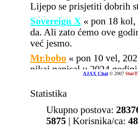
Lijepo se prisjetiti dobrih 
Sovereign X
« pon 18 kol
da. Ali zato ćemo ove godi
već jesmo.
Mr.bobo
« pon 10 vel, 2
nikaj napisal u 2024 godini
AJAX Chat
© 2007
StarT
Sovereign X
« uto 16 svi
Statistika
SOA ili PIPA.
El Zvonko
Ukupno postova:
« uto 16 svi, 
2837
prate tajne službe sekcije 32
5875
| Korisnika/ca:
48
Mr.bobo
« sub 13 svi, 20