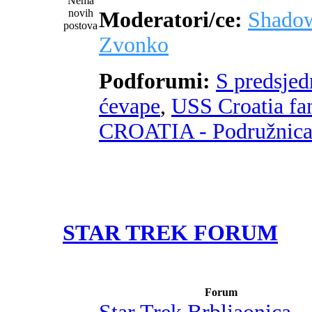
Moderatori/ce:
Shado
Zvonko
Podforumi:
S predsje
ćevape
,
USS Croatia fa
CROATIA - Podružnic
STAR TREK FORUM
Forum