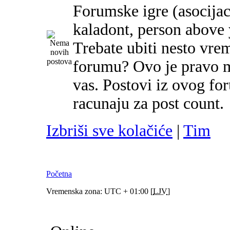
Forumske igre (asocijac
kaladont, person above y
Trebate ubiti nesto vre
forumu? Ovo je pravo m
vas. Postovi iz ovog f
racunaju za post count.
Izbriši sve kolačiće
|
Tim
Početna
Vremenska zona: UTC + 01:00 [
LJV
]