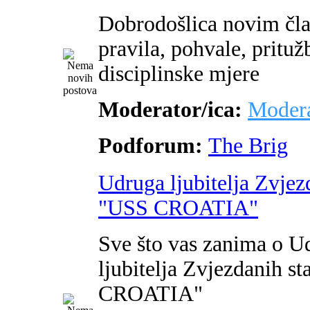
Dobrodošlica novim čl
pravila, pohvale, pritužb
disciplinske mjere
Moderator/ica:
Modera
Podforum:
The Brig
Udruga ljubitelja Zvjez
"USS CROATIA"
Sve što vas zanima o U
ljubitelja Zvjezdanih s
CROATIA"