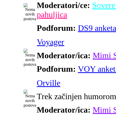
Moderatori/ce:
Sovere
pahuljica
Podforum:
DS9 anket
Voyager
Moderator/ica:
Mimi 
Podforum:
VOY anket
Orville
Trek začinjen humoro
Moderator/ica:
Mimi 