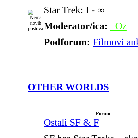
Star Trek: I - ∞
Moderator/ica:
_Oz
Podforum:
Filmovi an
OTHER WORLDS
Forum
Ostali SF & F