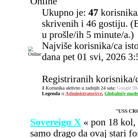
Online
Ukupno je:
47
korisnika/
skrivenih i 46 gostiju. 
u prošle/ih 5 minute/a.)
Najviše korisnika/ca ist
dana pet 01 svi, 2026 3
Registriranih korisnika/
1
Korisnika aktivno u zadnjih 24 sata:
Google [B
Legenda ::
Administratori/ce
,
Globalni/e mode
"USS CR
Sovereign X
« pon 18 kol
samo drago da ovaj stari fo