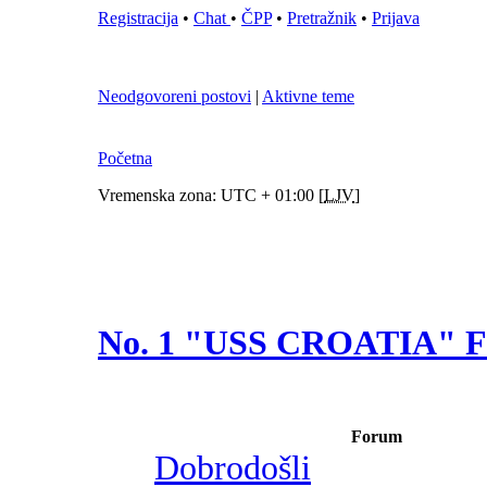
Registracija
•
Chat
•
ČPP
•
Pretražnik
•
Prijava
Neodgovoreni postovi
|
Aktivne teme
Početna
Vremenska zona: UTC + 01:00 [
LJV
]
No. 1 "USS CROATIA"
Forum
Dobrodošli