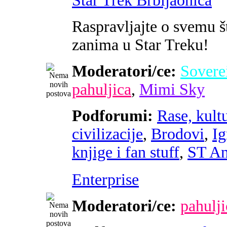
Star Trek Brbljaonica
Raspravljajte o svemu š
zanima u Star Treku!
Moderatori/ce:
Sovere
pahuljica
,
Mimi Sky
Podforumi:
Rase, kultu
civilizacije
,
Brodovi
,
Ig
knjige i fan stuff
,
ST An
Enterprise
Moderatori/ce:
pahulji