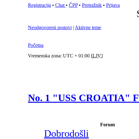
Registracija
•
Chat
•
ČPP
•
Pretražnik
•
Prijava
Neodgovoreni postovi
|
Aktivne teme
Početna
Vremenska zona: UTC + 01:00 [
LJV
]
No. 1 "USS CROATIA"
Forum
Dobrodošli