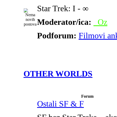
Star Trek: I - ∞
Moderator/ica:
_Oz
Podforum:
Filmovi an
OTHER WORLDS
Forum
Ostali SF & F