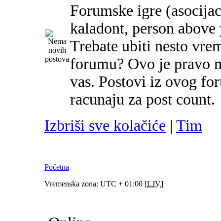
Forumske igre (asocijac
kaladont, person above y
Trebate ubiti nesto vre
forumu? Ovo je pravo m
vas. Postovi iz ovog f
racunaju za post count.
Izbriši sve kolačiće
|
Tim
Početna
Vremenska zona: UTC + 01:00 [
LJV
]