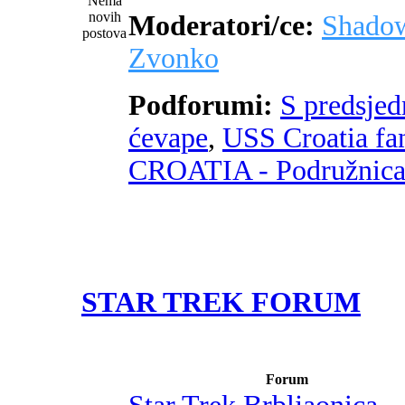
Moderatori/ce:
Shado
Zvonko
Podforumi:
S predsje
ćevape
,
USS Croatia fa
CROATIA - Podružnic
STAR TREK FORUM
Forum