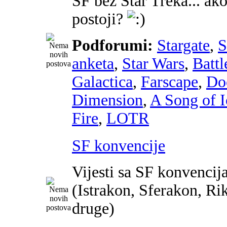
SF bez Star Treka... ako
postoji?
Podforumi:
Stargate
,
anketa
,
Star Wars
,
Battl
Galactica
,
Farscape
,
Do
Dimension
,
A Song of I
Fire
,
LOTR
SF konvencije
Vijesti sa SF konvencij
(Istrakon, Sferakon, Ri
druge)