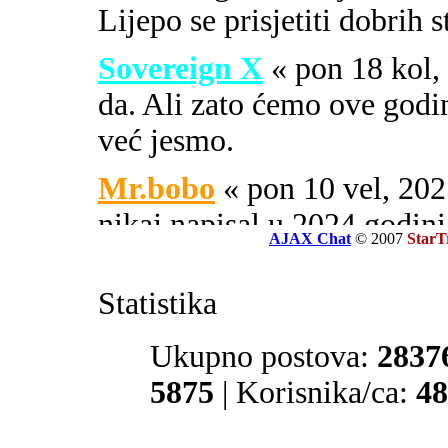
Lijepo se prisjetiti dobrih 
Sovereign X
« pon 18 kol
da. Ali zato ćemo ove godi
već jesmo.
Mr.bobo
« pon 10 vel, 2
nikaj napisal u 2024 godini
AJAX Chat
© 2007
StarT
Sovereign X
« uto 16 svi
Statistika
SOA ili PIPA.
El Zvonko
Ukupno postova:
« uto 16 svi, 
2837
prate tajne službe sekcije 32
5875
| Korisnika/ca:
48
Mr.bobo
« sub 13 svi, 20