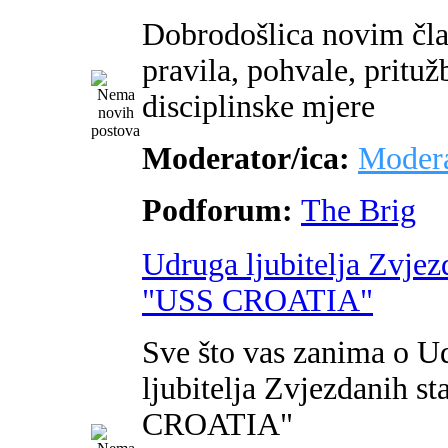
Dobrodošlica novim čl
pravila, pohvale, pritužb
disciplinske mjere
Moderator/ica:
Modera
Podforum:
The Brig
Udruga ljubitelja Zvjez
"USS CROATIA"
Sve što vas zanima o U
ljubitelja Zvjezdanih s
CROATIA"