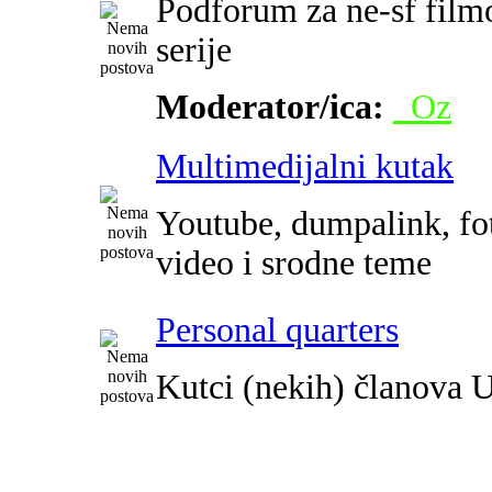
Podforum za ne-sf film
serije
Moderator/ica:
_Oz
Multimedijalni kutak
Youtube, dumpalink, fot
video i srodne teme
Personal quarters
Kutci (nekih) članova 