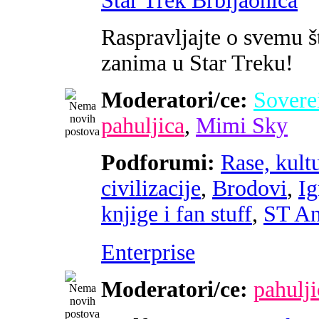
Star Trek Brbljaonica
Raspravljajte o svemu š
zanima u Star Treku!
Moderatori/ce:
Sovere
pahuljica
,
Mimi Sky
Podforumi:
Rase, kultu
civilizacije
,
Brodovi
,
Ig
knjige i fan stuff
,
ST An
Enterprise
Moderatori/ce:
pahulji