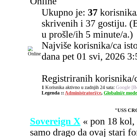
Online
Ukupno je:
37
korisnika/
skrivenih i 37 gostiju. 
u prošle/ih 5 minute/a.)
Najviše korisnika/ca ist
dana pet 01 svi, 2026 3
Registriranih korisnika/c
1
Korisnika aktivno u zadnjih 24 sata:
Google [B
Legenda ::
Administratori/ce
,
Globalni/e mode
"USS CR
Sovereign X
« pon 18 kol
samo drago da ovaj stari fo