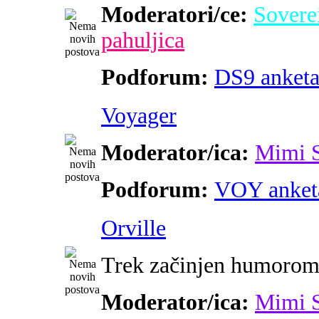
Moderatori/ce:
Sovere
pahuljica
Podforum:
DS9 anket
Voyager
Moderator/ica:
Mimi 
Podforum:
VOY anket
Orville
Trek začinjen humoro
Moderator/ica:
Mimi 