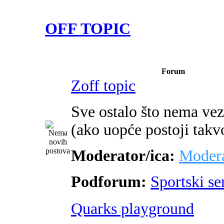
OFF TOPIC
Forum
Zoff topic
Sve ostalo što nema ve
(ako uopće postoji takv
Moderator/ica:
Modera
Podforum:
Sportski s
Quarks playground