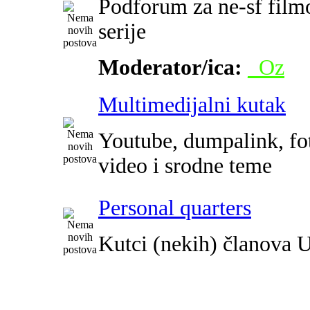
Podforum za ne-sf film
serije
Moderator/ica:
_Oz
Multimedijalni kutak
Youtube, dumpalink, fot
video i srodne teme
Personal quarters
Kutci (nekih) članova 