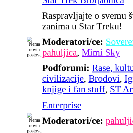
Star Trek Brbljaonica
Raspravljajte o svemu š
zanima u Star Treku!
Moderatori/ce:
Sovere
pahuljica
,
Mimi Sky
Podforumi:
Rase, kultu
civilizacije
,
Brodovi
,
Ig
knjige i fan stuff
,
ST An
Enterprise
Moderatori/ce:
pahulji