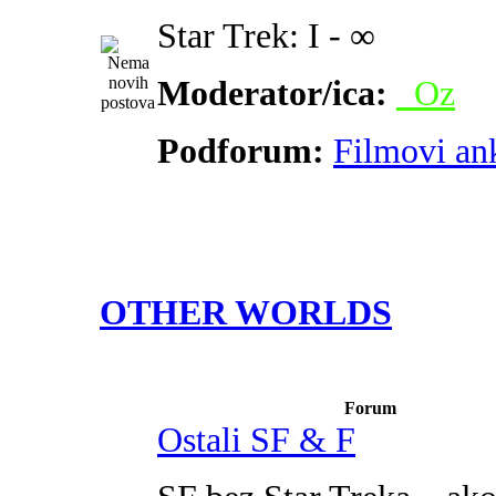
Star Trek: I - ∞
Moderator/ica:
_Oz
Podforum:
Filmovi an
OTHER WORLDS
Forum
Ostali SF & F