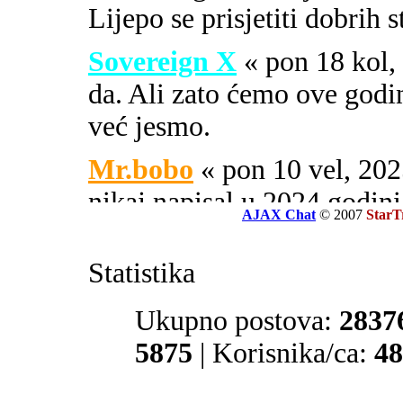
Lijepo se prisjetiti dobrih 
Sovereign X
« pon 18 kol
da. Ali zato ćemo ove godi
već jesmo.
Mr.bobo
« pon 10 vel, 2
nikaj napisal u 2024 godini
AJAX Chat
© 2007
StarT
Sovereign X
« uto 16 svi
Statistika
SOA ili PIPA.
El Zvonko
Ukupno postova:
« uto 16 svi, 
2837
prate tajne službe sekcije 32
5875
| Korisnika/ca:
48
Mr.bobo
« sub 13 svi, 20