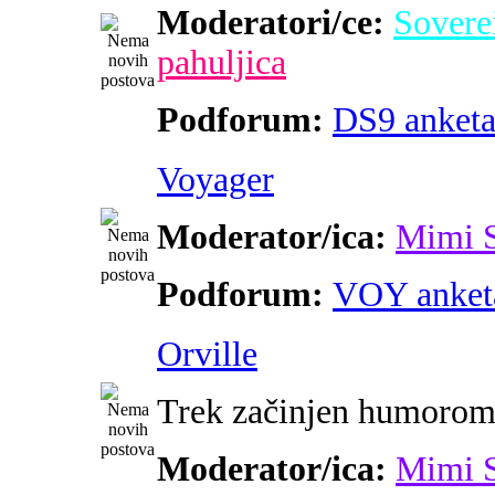
Moderatori/ce:
Sovere
pahuljica
Podforum:
DS9 anket
Voyager
Moderator/ica:
Mimi 
Podforum:
VOY anket
Orville
Trek začinjen humoro
Moderator/ica:
Mimi 