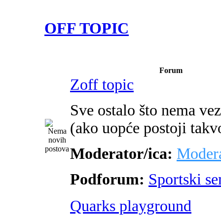
OFF TOPIC
Forum
Zoff topic
Sve ostalo što nema ve
(ako uopće postoji takv
Moderator/ica:
Modera
Podforum:
Sportski s
Quarks playground