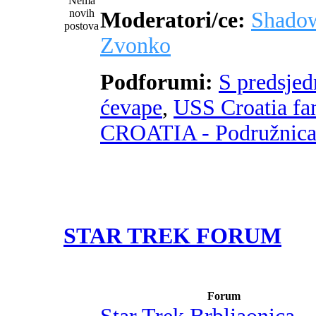
Moderatori/ce:
Shado
Zvonko
Podforumi:
S predsje
ćevape
,
USS Croatia fa
CROATIA - Podružnic
STAR TREK FORUM
Forum