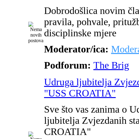
Dobrodošlica novim čl
pravila, pohvale, pritužb
disciplinske mjere
Moderator/ica:
Modera
Podforum:
The Brig
Udruga ljubitelja Zvjez
"USS CROATIA"
Sve što vas zanima o U
ljubitelja Zvjezdanih s
CROATIA"