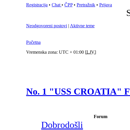
Registracija
•
Chat
•
ČPP
•
Pretražnik
•
Prijava
S
Neodgovoreni postovi
|
Aktivne teme
Početna
Vremenska zona: UTC + 01:00 [
LJV
]
No. 1 "USS CROATIA"
Forum
Dobrodošli