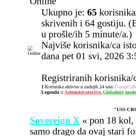
Online
Ukupno je:
65
korisnika/
skrivenih i 64 gostiju. 
u prošle/ih 5 minute/a.)
Najviše korisnika/ca ist
dana pet 01 svi, 2026 3
Registriranih korisnika/
1
Korisnika aktivno u zadnjih 24 sata:
Google [B
Legenda ::
Administratori/ce
,
Globalni/e mode
"USS CR
Sovereign X
« pon 18 kol
samo drago da ovaj stari fo