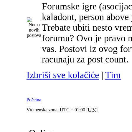
Forumske igre (asocijac
kaladont, person above y
Trebate ubiti nesto vre
forumu? Ovo je pravo m
vas. Postovi iz ovog f
racunaju za post count.
Izbriši sve kolačiće
|
Tim
Početna
Vremenska zona: UTC + 01:00 [
LJV
]