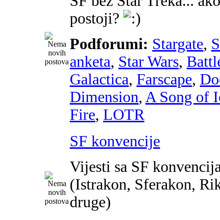
SF bez Star Treka... ako
postoji?
Podforumi:
Stargate
,
anketa
,
Star Wars
,
Battl
Galactica
,
Farscape
,
Do
Dimension
,
A Song of I
Fire
,
LOTR
SF konvencije
Vijesti sa SF konvencij
(Istrakon, Sferakon, Ri
druge)