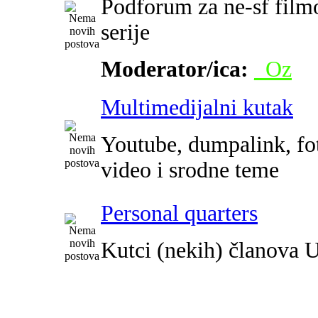
Podforum za ne-sf film
serije
Moderator/ica:
_Oz
Multimedijalni kutak
Youtube, dumpalink, fot
video i srodne teme
Personal quarters
Kutci (nekih) članova 