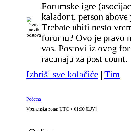
Forumske igre (asocijac
kaladont, person above y
Trebate ubiti nesto vre
forumu? Ovo je pravo m
vas. Postovi iz ovog f
racunaju za post count.
Izbriši sve kolačiće
|
Tim
Početna
Vremenska zona: UTC + 01:00 [
LJV
]