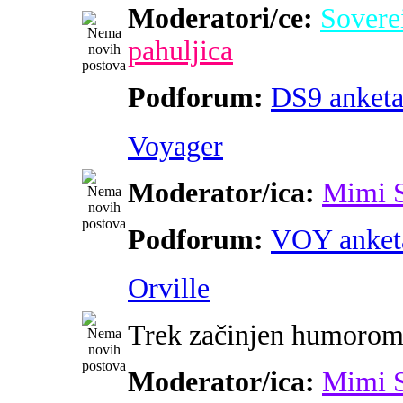
Moderatori/ce:
Sovere
pahuljica
Podforum:
DS9 anket
Voyager
Moderator/ica:
Mimi 
Podforum:
VOY anket
Orville
Trek začinjen humoro
Moderator/ica:
Mimi 