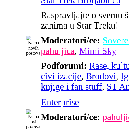
Star Trek Brbljaonica
Raspravljajte o svemu š
zanima u Star Treku!
Moderatori/ce:
Sovere
pahuljica
,
Mimi Sky
Podforumi:
Rase, kultu
civilizacije
,
Brodovi
,
Ig
knjige i fan stuff
,
ST An
Enterprise
Moderatori/ce:
pahulji