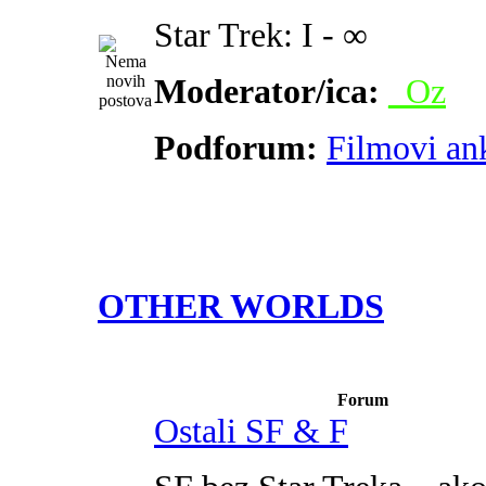
Star Trek: I - ∞
Moderator/ica:
_Oz
Podforum:
Filmovi an
OTHER WORLDS
Forum
Ostali SF & F