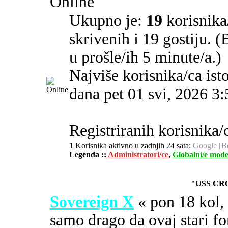
Online
Ukupno je:
19
korisnika/
skrivenih i 19 gostiju. 
u prošle/ih 5 minute/a.)
Najviše korisnika/ca ist
dana pet 01 svi, 2026 3
Registriranih korisnika/c
1
Korisnika aktivno u zadnjih 24 sata:
Google [B
Legenda ::
Administratori/ce
,
Globalni/e mode
"USS CR
Sovereign X
« pon 18 kol
samo drago da ovaj stari fo