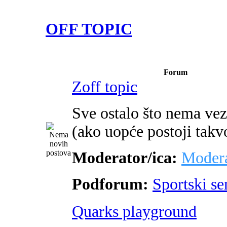
OFF TOPIC
Forum
Zoff topic
Sve ostalo što nema ve
(ako uopće postoji takv
Moderator/ica:
Modera
Podforum:
Sportski s
Quarks playground