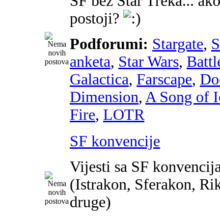
SF bez Star Treka... ako
postoji?
Podforumi:
Stargate
,
anketa
,
Star Wars
,
Battl
Galactica
,
Farscape
,
Do
Dimension
,
A Song of I
Fire
,
LOTR
SF konvencije
Vijesti sa SF konvencij
(Istrakon, Sferakon, Ri
druge)