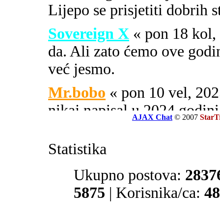
Lijepo se prisjetiti dobrih 
Sovereign X
« pon 18 kol
da. Ali zato ćemo ove godi
već jesmo.
Mr.bobo
« pon 10 vel, 2
nikaj napisal u 2024 godini
AJAX Chat
© 2007
StarT
Sovereign X
« uto 16 svi
Statistika
SOA ili PIPA.
El Zvonko
Ukupno postova:
« uto 16 svi, 
2837
prate tajne službe sekcije 32
5875
| Korisnika/ca:
48
Mr.bobo
« sub 13 svi, 20