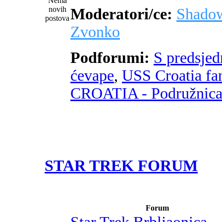
Moderatori/ce:
Shado
Zvonko
Podforumi:
S predsje
ćevape
,
USS Croatia fa
CROATIA - Podružnic
STAR TREK FORUM
Forum