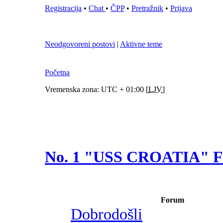
Registracija
•
Chat
•
ČPP
•
Pretražnik
•
Prijava
Neodgovoreni postovi
|
Aktivne teme
Početna
Vremenska zona: UTC + 01:00 [
LJV
]
No. 1 "USS CROATIA"
Forum
Dobrodošli