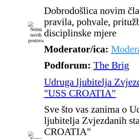
Dobrodošlica novim čl
pravila, pohvale, pritužb
disciplinske mjere
Moderator/ica:
Modera
Podforum:
The Brig
Udruga ljubitelja Zvjez
"USS CROATIA"
Sve što vas zanima o U
ljubitelja Zvjezdanih s
CROATIA"