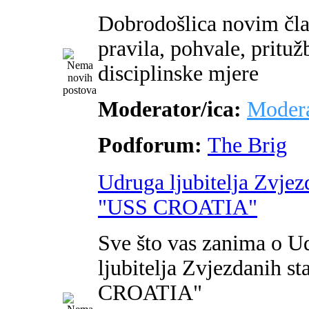
Dobrodošlica novim čl
pravila, pohvale, pritužb
disciplinske mjere
Moderator/ica:
Modera
Podforum:
The Brig
Udruga ljubitelja Zvjez
"USS CROATIA"
Sve što vas zanima o U
ljubitelja Zvjezdanih s
CROATIA"