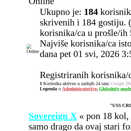
Online
Ukupno je:
184
korisnika
skrivenih i 184 gostiju.
korisnika/ca u prošle/ih
Najviše korisnika/ca ist
dana pet 01 svi, 2026 3
Registriranih korisnika/c
1
Korisnika aktivno u zadnjih 24 sata:
Google [B
Legenda ::
Administratori/ce
,
Globalni/e mode
"USS CR
Sovereign X
« pon 18 kol
samo drago da ovaj stari fo