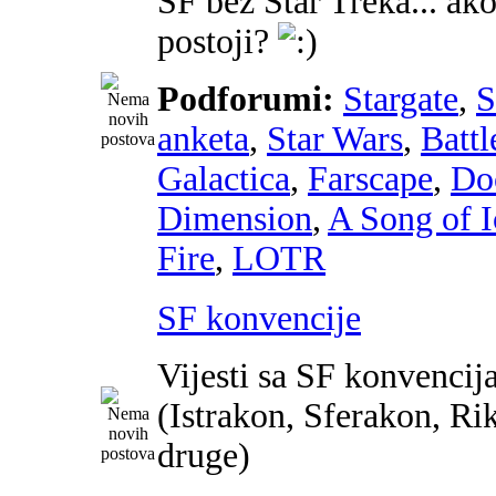
SF bez Star Treka... ako
postoji?
Podforumi:
Stargate
,
anketa
,
Star Wars
,
Battl
Galactica
,
Farscape
,
Do
Dimension
,
A Song of I
Fire
,
LOTR
SF konvencije
Vijesti sa SF konvencij
(Istrakon, Sferakon, Ri
druge)