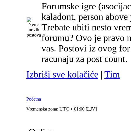
Forumske igre (asocijac
kaladont, person above y
Trebate ubiti nesto vre
forumu? Ovo je pravo m
vas. Postovi iz ovog f
racunaju za post count.
Izbriši sve kolačiće
|
Tim
Početna
Vremenska zona: UTC + 01:00 [
LJV
]