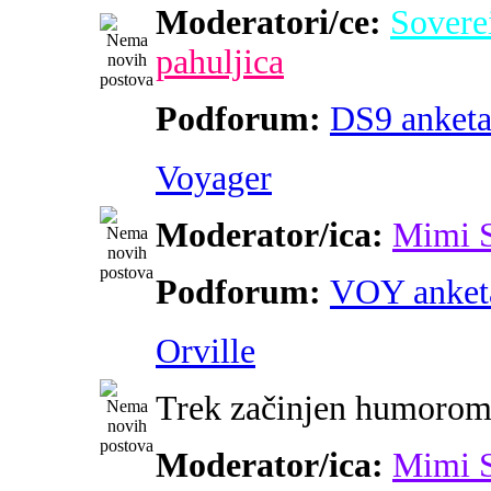
Moderatori/ce:
Sovere
pahuljica
Podforum:
DS9 anket
Voyager
Moderator/ica:
Mimi 
Podforum:
VOY anket
Orville
Trek začinjen humoro
Moderator/ica:
Mimi 