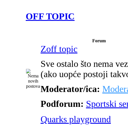
OFF TOPIC
Forum
Zoff topic
Sve ostalo što nema ve
(ako uopće postoji takv
Moderator/ica:
Modera
Podforum:
Sportski s
Quarks playground