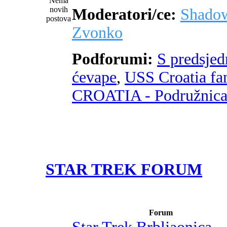
Moderatori/ce:
Shado
Zvonko
Podforumi:
S predsje
ćevape
,
USS Croatia fa
CROATIA - Podružnic
STAR TREK FORUM
Forum