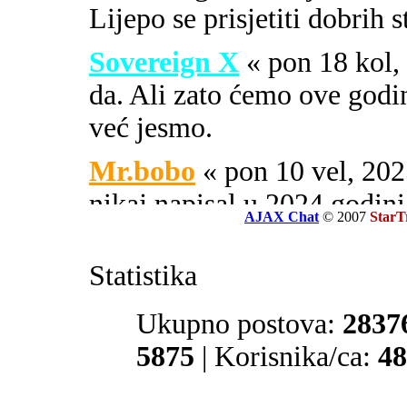
Lijepo se prisjetiti dobrih 
Sovereign X
« pon 18 kol
da. Ali zato ćemo ove godi
već jesmo.
Mr.bobo
« pon 10 vel, 2
nikaj napisal u 2024 godini
AJAX Chat
© 2007
StarT
Sovereign X
« uto 16 svi
Statistika
SOA ili PIPA.
El Zvonko
Ukupno postova:
« uto 16 svi, 
2837
prate tajne službe sekcije 32
5875
| Korisnika/ca:
48
Mr.bobo
« sub 13 svi, 20