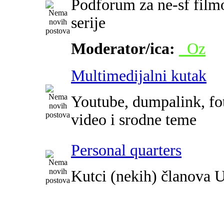
Podforum za ne-sf film
serije
Moderator/ica:
_Oz
Multimedijalni kutak
Youtube, dumpalink, fot
video i srodne teme
Personal quarters
Kutci (nekih) članova 