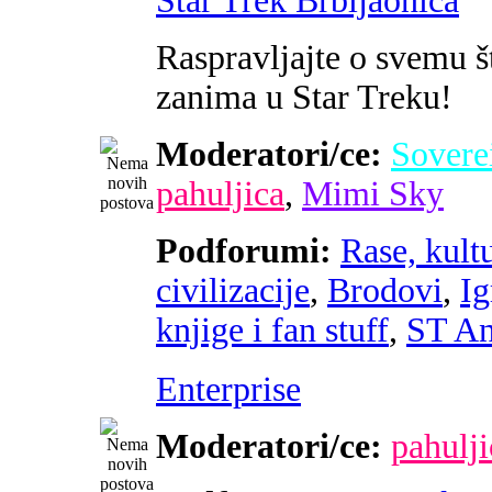
Star Trek Brbljaonica
Raspravljajte o svemu š
zanima u Star Treku!
Moderatori/ce:
Sovere
pahuljica
,
Mimi Sky
Podforumi:
Rase, kultu
civilizacije
,
Brodovi
,
Ig
knjige i fan stuff
,
ST An
Enterprise
Moderatori/ce:
pahulji