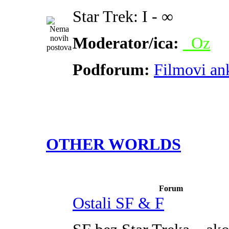
Star Trek: I - ∞
Moderator/ica:
_Oz
Podforum:
Filmovi an
OTHER WORLDS
Forum
Ostali SF & F