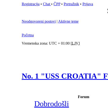
Registracija
•
Chat
•
ČPP
•
Pretražnik
•
Prijava
Neodgovoreni postovi
|
Aktivne teme
Početna
Vremenska zona: UTC + 01:00 [
LJV
]
No. 1 "USS CROATIA"
Forum
Dobrodošli