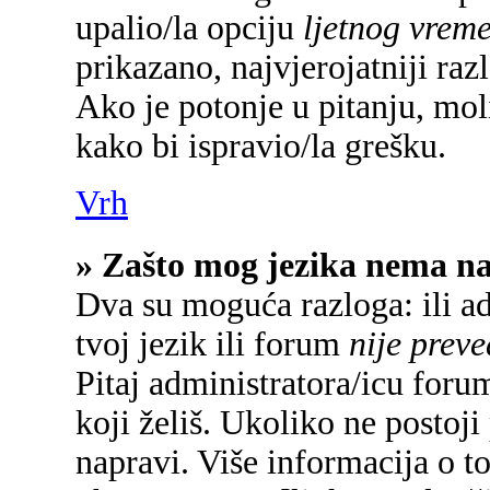
upalio/la opciju
ljetnog vrem
prikazano, najvjerojatniji raz
Ako je potonje u pitanju, mol
kako bi ispravio/la grešku.
Vrh
» Zašto mog jezika nema n
Dva su moguća razloga: ili a
tvoj jezik ili forum
nije prev
Pitaj administratora/icu forum
koji želiš. Ukoliko ne postoji
napravi. Više informacija o 