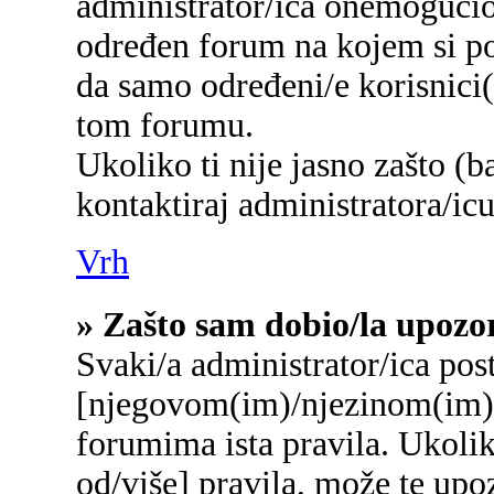
administrator/ica onemogućio/
određen forum na kojem si po
da samo određeni/e korisnici
tom forumu.
Ukoliko ti nije jasno zašto (b
kontaktiraj administratora/icu
Vrh
» Zašto sam dobio/la upozo
Svaki/a administrator/ica post
[njegovom(im)/njezinom(im)]
forumima ista pravila. Ukolik
od/više] pravila, može te upo