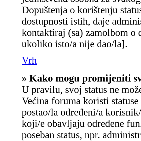
Dopuštenja o korištenju status
dostupnosti istih, daje admin
kontaktiraj (sa) zamolbom o d
ukoliko isto/a nije dao/la].
Vrh
» Kako mogu promijeniti sv
U pravilu, svoj status ne mož
Većina foruma koristi statuse
postao/la određeni/a korisnik/
koji/e obavljaju određene fu
poseban status, npr. administr