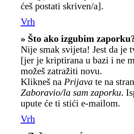
ćeš postati skriven/a].
Vrh
» Što ako izgubim zaporku
Nije smak svijeta! Jest da je 
[jer je kriptirana u bazi i ne 
možeš zatražiti novu.
Klikneš na
Prijava
te na stran
Zaboravio/la sam zaporku
. I
upute će ti stići e-mailom.
Vrh