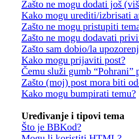
Zašto ne mogu dodati još (vi
Kako mogu urediti/izbrisati 
Zašto ne mogu pristupiti te
Zašto ne mogu dodavati privi
Zašto sam dobio/la upozoren
Kako mogu prijaviti post?
Čemu služi gumb “Pohrani” p
Zašto (moj) post mora biti o
Kako mogu bumpirati temu?
Uređivanje i tipovi tema
Što je BBKod?
Mogu li koristiti HTML?