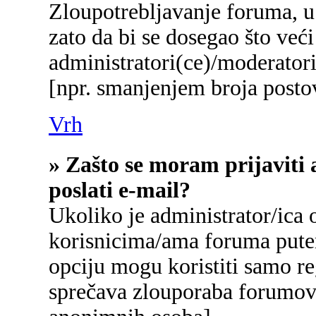
Zloupotrebljavanje foruma, u
zato da bi se dosegao što već
administratori(ce)/moderato
[npr. smanjenjem broja postov
Vrh
» Zašto se moram prijaviti 
poslati e-mail?
Ukoliko je administrator/ica
korisnicima/ama foruma pute
opciju mogu koristiti samo reg
sprečava zlouporaba forumova