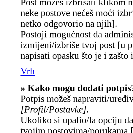
Post možeš izbrisati klikom
neke postove nećeš moći izbr
netko odgovorio na njih].
Postoji mogućnost da adminis
izmijeni/izbriše tvoj post [u 
napisati opasku što je i zašto 
Vrh
» Kako mogu dodati potpis
Potpis možeš napraviti/uređi
[Profil/Postavke]
.
Ukoliko si upalio/la opciju d
tvojim postovima/porukama 