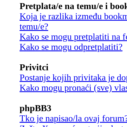
Pretplata/e na temu/e i bo
Koja je razlika između bookma
temu/e?
Kako se mogu pretplatiti na
Kako se mogu odpretplatiti?
Privitci
Postanje kojih privitaka je d
Kako mogu pronaći (sve) vlast
phpBB3
Tko je napisao/la ovaj forum