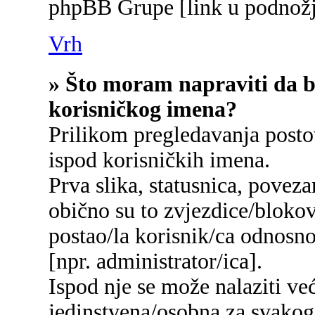
phpBB Grupe [link u podnožj
Vrh
» Što moram napraviti da bi
korisničkog imena?
Prilikom pregledavanja postov
ispod korisničkih imena.
Prva slika, statusnica, poveza
obično su to zvjezdice/blokov
postao/la korisnik/ca odnosn
[npr. administrator/ica].
Ispod nje se može nalaziti ve
jedinstvena/osobna za svakog/