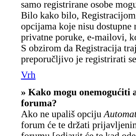
samo registrirane osobe mogu
Bilo kako bilo, Registracijom
opcijama koje nisu dostupne 
privatne poruke, e-mailovi, ko
S obzirom da Registracija tra
preporučljivo je registrirati se
Vrh
» Kako mogu onemogućiti a
foruma?
Ako ne upališ opciju
Automats
forum će te držati prijavlje
forumu [odjavit će te kad od