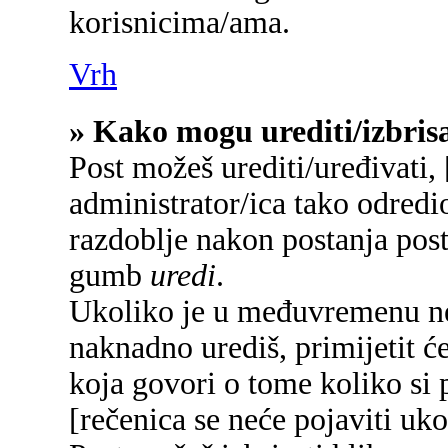
korisnicima/ama.
Vrh
» Kako mogu urediti/izbrisa
Post možeš urediti/uređivati,
administrator/ica tako odred
razdoblje nakon postanja pos
gumb
uredi
.
Ukoliko je u međuvremenu net
naknadno urediš, primijetit će
koja govori o tome koliko si p
[rečenica se neće pojaviti uko