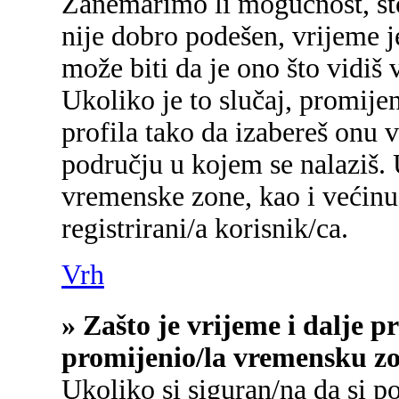
Zanemarimo li mogućnost, što 
nije dobro podešen, vrijeme j
može biti da je ono što vidiš
Ukoliko je to slučaj, promije
profila tako da izabereš onu
području u kojem se nalaziš.
vremenske zone, kao i većinu
registrirani/a korisnik/ca.
Vrh
» Zašto je vrijeme i dalje 
promijenio/la vremensku z
Ukoliko si siguran/na da si p