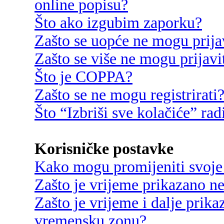
online popisu?
Što ako izgubim zaporku?
Zašto se uopće ne mogu prija
Zašto se više ne mogu prijavi
Što je COPPA?
Zašto se ne mogu registrirati
Što “Izbriši sve kolačiće” rad
Korisničke postavke
Kako mogu promijeniti svoje
Zašto je vrijeme prikazano n
Zašto je vrijeme i dalje prik
vremensku zonu?