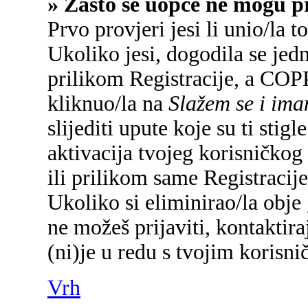
» Zašto se uopće ne mogu pr
Prvo provjeri jesi li unio/la 
Ukoliko jesi, dogodila se jed
prilikom Registracije, a COP
kliknuo/la na
Slažem se i im
slijediti upute koje su ti sti
aktivacija tvojeg korisničkog 
ili prilikom same Registracije 
Ukoliko si eliminirao/la obje 
ne možeš prijaviti, kontaktira
(ni)je u redu s tvojim korisn
Vrh