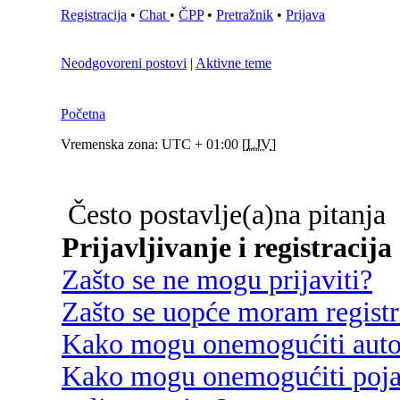
Registracija
•
Chat
•
ČPP
•
Pretražnik
•
Prijava
Neodgovoreni postovi
|
Aktivne teme
Početna
Vremenska zona: UTC + 01:00 [
LJV
]
Često postavlje(a)na pitanja
Prijavljivanje i registracija
Zašto se ne mogu prijaviti?
Zašto se uopće moram registri
Kako mogu onemogućiti autom
Kako mogu onemogućiti poja