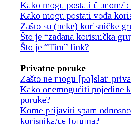
Kako mogu postati članom/ic
Kako mogu postati vođa kori
Zašto su (neke) korisničke g
Što je “zadana korisnička gr
Što je “Tim” link?
Privatne poruke
Zašto ne mogu [po]slati priv
Kako onemogućiti pojedine ko
poruke?
Kome prijaviti spam odnosno
korisnika/ce foruma?