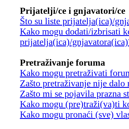
Prijatelji/ce i gnjavatori/ce
Što su liste prijatelja(ica)/gn
Kako mogu dodati/izbrisati ko
prijatelja(ica)/gnjavatora(ica)
Pretraživanje foruma
Kako mogu pretraživati foru
Zašto pretraživanje nije dalo 
Zašto mi se pojavila prazna s
Kako mogu (pre)traži(va)ti k
Kako mogu pronaći (sve) vlas