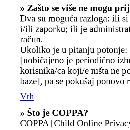
» Zašto se više ne mogu prij
Dva su moguća razloga: ili si
i/ili zaporku; ili je administr
račun.
Ukoliko je u pitanju potonje:
[uobičajeno je periodično izb
korisnika/ca koji/e ništa ne p
baze], pa se pokušaj ponovo re
Vrh
» Što je COPPA?
COPPA [Child Online Privacy