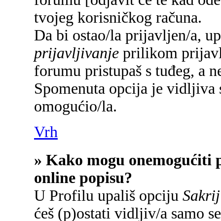
tvojeg korisničkog računa.
Da bi ostao/la prijavljen/a, u
prijavljivanje
prilikom prijavl
forumu pristupaš s tuđeg, a n
Spomenuta opcija je vidljiva 
omogućio/la.
Vrh
» Kako mogu onemogućiti p
online popisu?
U Profilu upališ opciju
Sakrij
ćeš (p)ostati vidljiv/a samo se