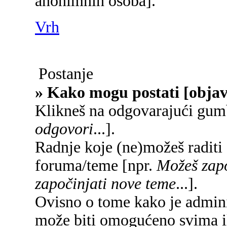
anonimnih osoba].
Vrh
Postanje
» Kako mogu postati [objav
Klikneš na odgovarajući gum
odgovori
...].
Radnje koje (ne)možeš raditi
foruma/teme [npr.
Možeš zapo
započinjati nove teme
...].
Ovisno o tome kako je adminis
može biti omogućeno svima il