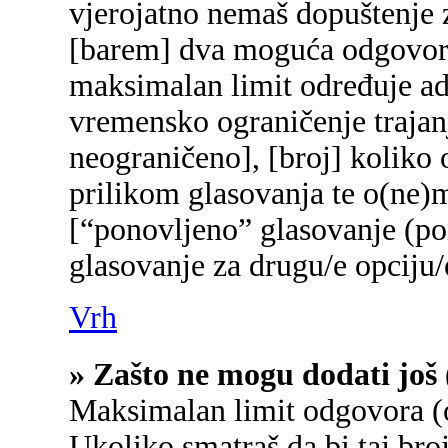
vjerojatno nemaš dopuštenje z
[barem] dva moguća odgovora 
maksimalan limit određuje adm
vremensko ograničenje trajanj
neograničeno], [broj] koliko 
prilikom glasovanja te o(ne)
[“ponovljeno” glasovanje (pon
glasovanje za drugu/e opciju/
Vrh
» Zašto ne mogu dodati još 
Maksimalan limit odgovora (o
Ukoliko smatraš da bi taj broj