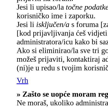
Jesi li upisao/la
točne podatk
korisničko ime i zaporku.
Jesi li
isključen/a
s foruma [za
[kod prijavljivanja ćeš vidjet
administratora/icu kako bi saz
Ako si eliminirao/la sve tri g
možeš prijaviti, kontaktiraj a
(ni)je u redu s tvojim korisn
Vrh
» Zašto se uopće moram regi
Ne moraš, ukoliko administrat