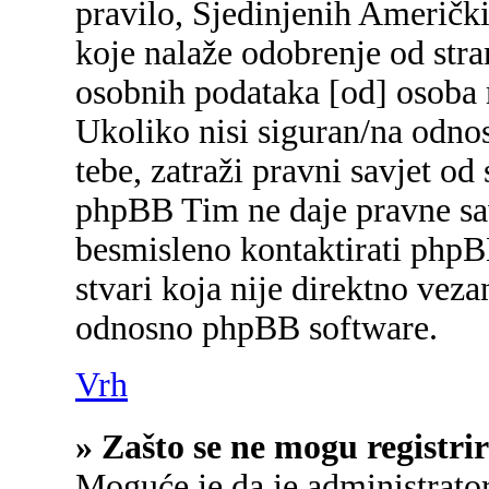
pravilo, Sjedinjenih Američk
koje nalaže odobrenje od stran
osobnih podataka [od] osoba 
Ukoliko nisi siguran/na odnos
tebe, zatraži pravni savjet od
phpBB Tim ne daje pravne sav
besmisleno kontaktirati phpB
stvari koja nije direktno ve
odnosno phpBB software.
Vrh
» Zašto se ne mogu registrir
Moguće je da je administrato