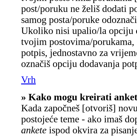
post/poruku ne želiš dodati p
samog posta/poruke odoznačiš
Ukoliko nisi upalio/la opciju
tvojim postovima/porukama, a
potpis, jednostavno za vrije
označiš opciju dodavanja potp
Vrh
» Kako mogu kreirati anke
Kada započneš [otvoriš] novu 
postojeće teme - ako imaš do
ankete
ispod okvira za pisanje