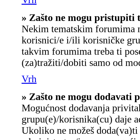
» Zašto ne mogu pristupit
Nekim tematskim forumima mo
korisnici/e i/ili korisničke gr
takvim forumima treba ti pos
(za)tražiti/dobiti samo od mo
Vrh
» Zašto ne mogu dodavati p
Mogućnost dodavanja privita
grupu(e)/korisnika(cu) daje a
Ukoliko ne možeš doda(va)ti 