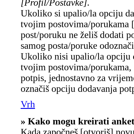
[Profil/Postavke]
.
Ukoliko si upalio/la opciju d
tvojim postovima/porukama 
post/poruku ne želiš dodati p
samog posta/poruke odoznačiš
Ukoliko nisi upalio/la opciju
tvojim postovima/porukama, a
potpis, jednostavno za vrije
označiš opciju dodavanja potp
Vrh
» Kako mogu kreirati anke
Kada započneš [otvoriš] novu 