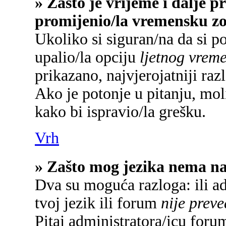
» Zašto je vrijeme i dalje 
promijenio/la vremensku z
Ukoliko si siguran/na da si p
upalio/la opciju
ljetnog vrem
prikazano, najvjerojatniji raz
Ako je potonje u pitanju, mol
kako bi ispravio/la grešku.
Vrh
» Zašto mog jezika nema n
Dva su moguća razloga: ili a
tvoj jezik ili forum
nije prev
Pitaj administratora/icu forum