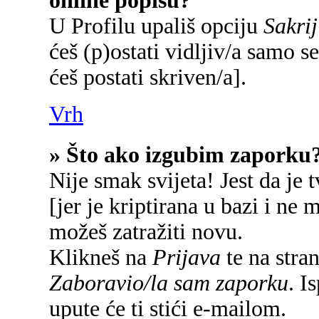
online popisu?
U Profilu upališ opciju
Sakrij
ćeš (p)ostati vidljiv/a samo se
ćeš postati skriven/a].
Vrh
» Što ako izgubim zaporku
Nije smak svijeta! Jest da je 
[jer je kriptirana u bazi i ne 
možeš zatražiti novu.
Klikneš na
Prijava
te na stran
Zaboravio/la sam zaporku
. I
upute će ti stići e-mailom.