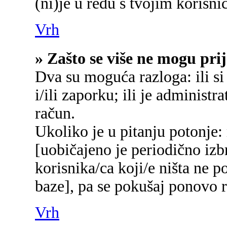
(ni)je u redu s tvojim korisn
Vrh
» Zašto se više ne mogu prij
Dva su moguća razloga: ili si
i/ili zaporku; ili je administr
račun.
Ukoliko je u pitanju potonje:
[uobičajeno je periodično izb
korisnika/ca koji/e ništa ne p
baze], pa se pokušaj ponovo re
Vrh