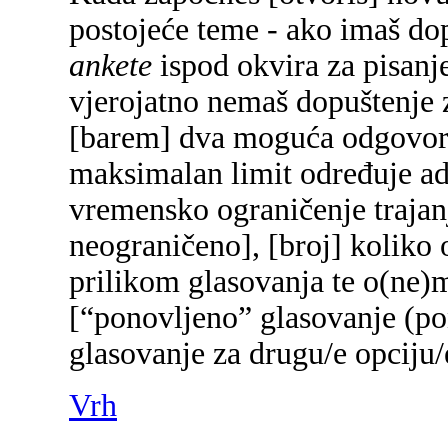
postojeće teme - ako imaš do
ankete
ispod okvira za pisanje
vjerojatno nemaš dopuštenje z
[barem] dva moguća odgovora 
maksimalan limit određuje adm
vremensko ograničenje trajanj
neograničeno], [broj] koliko 
prilikom glasovanja te o(ne)
[“ponovljeno” glasovanje (pon
glasovanje za drugu/e opciju/
Vrh