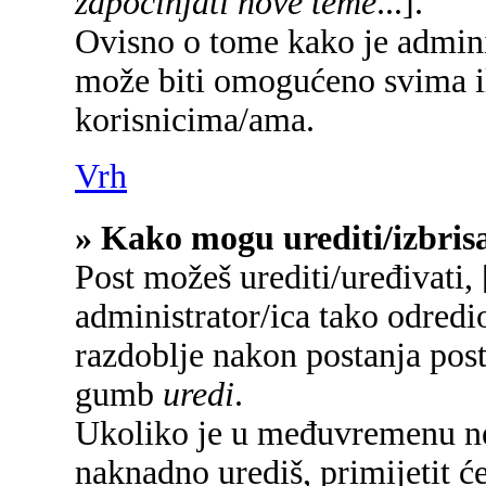
započinjati nove teme
...].
Ovisno o tome kako je adminis
može biti omogućeno svima il
korisnicima/ama.
Vrh
» Kako mogu urediti/izbrisa
Post možeš urediti/uređivati,
administrator/ica tako odred
razdoblje nakon postanja pos
gumb
uredi
.
Ukoliko je u međuvremenu net
naknadno urediš, primijetit će