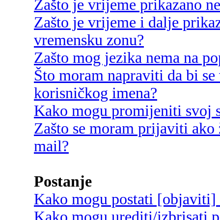
Zašto je vrijeme prikazano n
Zašto je vrijeme i dalje prik
vremensku zonu?
Zašto mog jezika nema na po
Što moram napraviti da bi se 
korisničkog imena?
Kako mogu promijeniti svoj s
Zašto se moram prijaviti ako 
mail?
Postanje
Kako mogu postati [objaviti]
Kako mogu urediti/izbrisati p