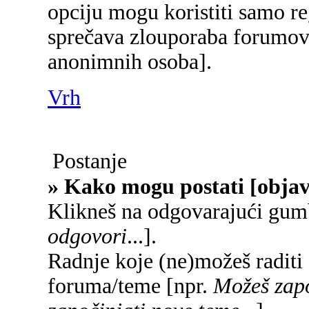
opciju mogu koristiti samo reg
sprečava zlouporaba forumova
anonimnih osoba].
Vrh
Postanje
» Kako mogu postati [objav
Klikneš na odgovarajući gum
odgovori
...].
Radnje koje (ne)možeš raditi
foruma/teme [npr.
Možeš zapo