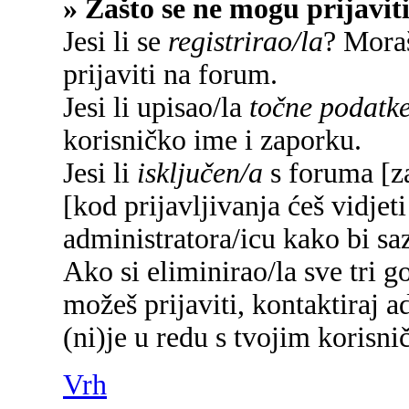
» Zašto se ne mogu prijavit
Jesi li se
registrirao/la
? Moraš
prijaviti na forum.
Jesi li upisao/la
točne podatk
korisničko ime i zaporku.
Jesi li
isključen/a
s foruma [za
[kod prijavljivanja ćeš vidjet
administratora/icu kako bi saz
Ako si eliminirao/la sve tri g
možeš prijaviti, kontaktiraj a
(ni)je u redu s tvojim korisn
Vrh