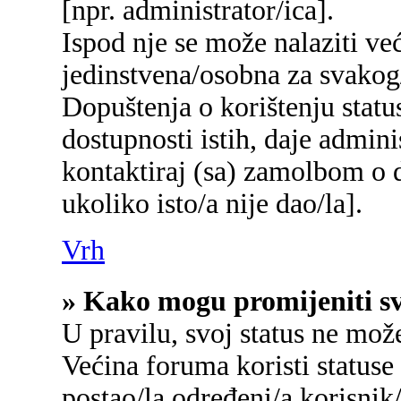
[npr. administrator/ica].
Ispod nje se može nalaziti ve
jedinstvena/osobna za svakog/
Dopuštenja o korištenju status
dostupnosti istih, daje admin
kontaktiraj (sa) zamolbom o d
ukoliko isto/a nije dao/la].
Vrh
» Kako mogu promijeniti sv
U pravilu, svoj status ne mož
Većina foruma koristi statuse
postao/la određeni/a korisnik/