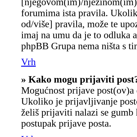
[njegovom(im)/njezinom(im)]
forumima ista pravila. Ukolik
od/više] pravila, može te upo
imaj na umu da je to odluka a
phpBB Grupa nema ništa s ti
Vrh
» Kako mogu prijaviti post
Mogućnost prijave post(ov)a 
Ukoliko je prijavljivanje po
želiš prijaviti nalazi se gumb
postupak prijave posta.