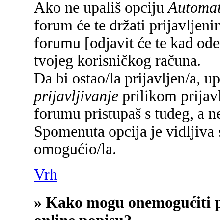
Ako ne upališ opciju
Automats
forum će te držati prijavlje
forumu [odjavit će te kad od
tvojeg korisničkog računa.
Da bi ostao/la prijavljen/a, u
prijavljivanje
prilikom prijavl
forumu pristupaš s tuđeg, a n
Spomenuta opcija je vidljiva 
omogućio/la.
Vrh
» Kako mogu onemogućiti p