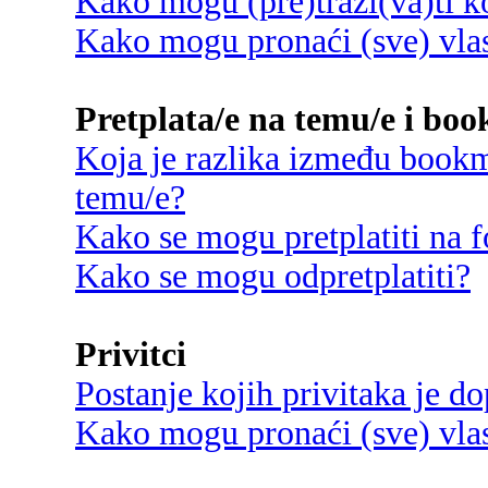
Kako mogu (pre)traži(va)ti k
Kako mogu pronaći (sve) vlas
Pretplata/e na temu/e i bo
Koja je razlika između bookma
temu/e?
Kako se mogu pretplatiti na
Kako se mogu odpretplatiti?
Privitci
Postanje kojih privitaka je d
Kako mogu pronaći (sve) vlast