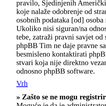
pravilo, Sjedinjenih Američk
koje nalaže odobrenje od stran
osobnih podataka [od] osoba 
Ukoliko nisi siguran/na odnos
tebe, zatraži pravni savjet od
phpBB Tim ne daje pravne sav
besmisleno kontaktirati phpB
stvari koja nije direktno ve
odnosno phpBB software.
Vrh
» Zašto se ne mogu registrir
Moguće je da je administrato