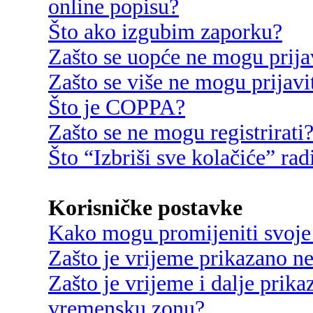
online popisu?
Što ako izgubim zaporku?
Zašto se uopće ne mogu prija
Zašto se više ne mogu prijavi
Što je COPPA?
Zašto se ne mogu registrirati
Što “Izbriši sve kolačiće” rad
Korisničke postavke
Kako mogu promijeniti svoje
Zašto je vrijeme prikazano n
Zašto je vrijeme i dalje prik
vremensku zonu?