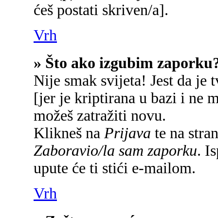
ćeš postati skriven/a].
Vrh
» Što ako izgubim zaporku
Nije smak svijeta! Jest da je 
[jer je kriptirana u bazi i ne 
možeš zatražiti novu.
Klikneš na
Prijava
te na stran
Zaboravio/la sam zaporku
. I
upute će ti stići e-mailom.
Vrh