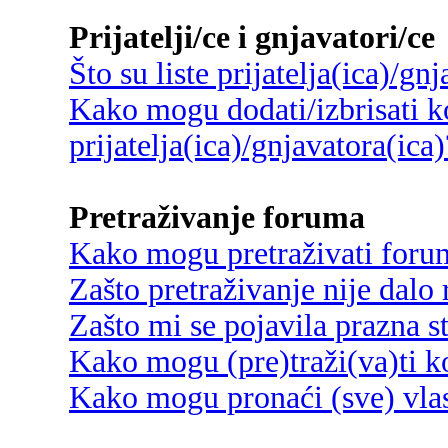
Prijatelji/ce i gnjavatori/ce
Što su liste prijatelja(ica)/gn
Kako mogu dodati/izbrisati ko
prijatelja(ica)/gnjavatora(ica)
Pretraživanje foruma
Kako mogu pretraživati foru
Zašto pretraživanje nije dalo 
Zašto mi se pojavila prazna s
Kako mogu (pre)traži(va)ti k
Kako mogu pronaći (sve) vlas