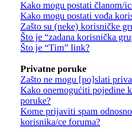
Kako mogu postati članom/ic
Kako mogu postati vođa kori
Zašto su (neke) korisničke g
Što je “zadana korisnička gr
Što je “Tim” link?
Privatne poruke
Zašto ne mogu [po]slati priv
Kako onemogućiti pojedine ko
poruke?
Kome prijaviti spam odnosno
korisnika/ce foruma?