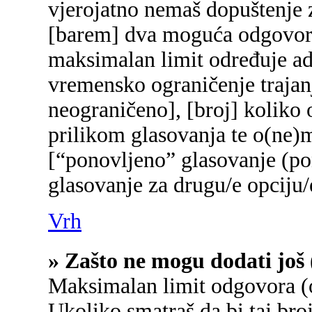
vjerojatno nemaš dopuštenje z
[barem] dva moguća odgovora 
maksimalan limit određuje adm
vremensko ograničenje trajanj
neograničeno], [broj] koliko 
prilikom glasovanja te o(ne)
[“ponovljeno” glasovanje (pon
glasovanje za drugu/e opciju/
Vrh
» Zašto ne mogu dodati još 
Maksimalan limit odgovora (o
Ukoliko smatraš da bi taj broj