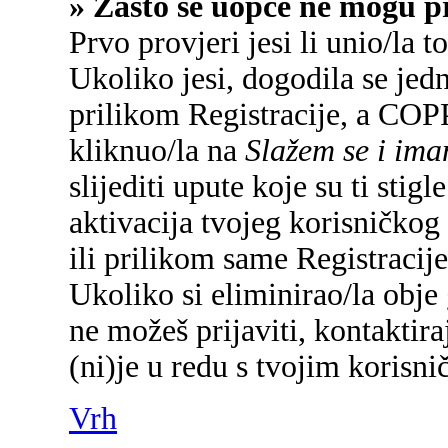
» Zašto se uopće ne mogu pr
Prvo provjeri jesi li unio/la 
Ukoliko jesi, dogodila se jed
prilikom Registracije, a COP
kliknuo/la na
Slažem se i im
slijediti upute koje su ti sti
aktivacija tvojeg korisničkog 
ili prilikom same Registracije 
Ukoliko si eliminirao/la obje 
ne možeš prijaviti, kontaktira
(ni)je u redu s tvojim korisn
Vrh