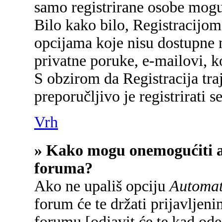
samo registrirane osobe mogu
Bilo kako bilo, Registracijom
opcijama koje nisu dostupne 
privatne poruke, e-mailovi, ko
S obzirom da Registracija tra
preporučljivo je registrirati se
Vrh
» Kako mogu onemogućiti a
foruma?
Ako ne upališ opciju
Automats
forum će te držati prijavlje
forumu [odjavit će te kad od