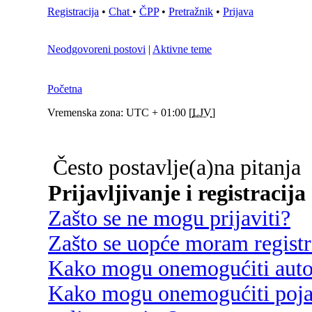
Registracija
•
Chat
•
ČPP
•
Pretražnik
•
Prijava
Neodgovoreni postovi
|
Aktivne teme
Početna
Vremenska zona: UTC + 01:00 [
LJV
]
Često postavlje(a)na pitanja
Prijavljivanje i registracija
Zašto se ne mogu prijaviti?
Zašto se uopće moram registri
Kako mogu onemogućiti autom
Kako mogu onemogućiti poja