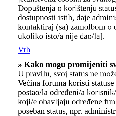
Dopuštenja o korištenju status
dostupnosti istih, daje admin
kontaktiraj (sa) zamolbom o d
ukoliko isto/a nije dao/la].
Vrh
» Kako mogu promijeniti sv
U pravilu, svoj status ne mož
Većina foruma koristi statuse
postao/la određeni/a korisnik/
koji/e obavljaju određene fu
poseban status, npr. administr