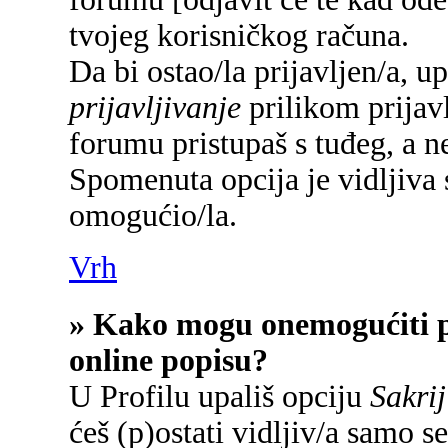
tvojeg korisničkog računa.
Da bi ostao/la prijavljen/a, u
prijavljivanje
prilikom prijavl
forumu pristupaš s tuđeg, a n
Spomenuta opcija je vidljiva 
omogućio/la.
Vrh
» Kako mogu onemogućiti p
online popisu?
U Profilu upališ opciju
Sakrij
ćeš (p)ostati vidljiv/a samo se