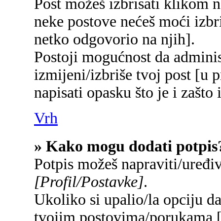
Post možeš izbrisati klikom
neke postove nećeš moći izbr
netko odgovorio na njih].
Postoji mogućnost da adminis
izmijeni/izbriše tvoj post [u 
napisati opasku što je i zašto 
Vrh
» Kako mogu dodati potpis
Potpis možeš napraviti/uređi
[Profil/Postavke]
.
Ukoliko si upalio/la opciju d
tvojim postovima/porukama 