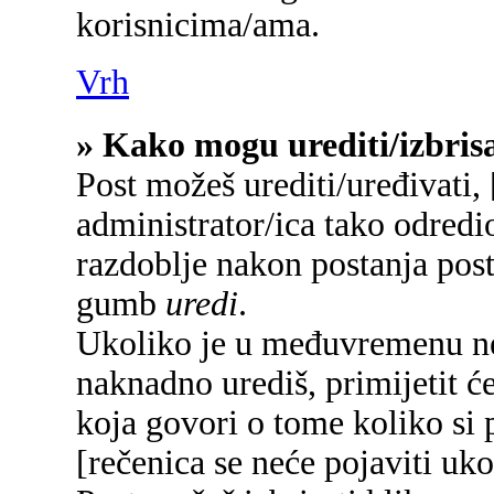
korisnicima/ama.
Vrh
» Kako mogu urediti/izbrisa
Post možeš urediti/uređivati,
administrator/ica tako odred
razdoblje nakon postanja pos
gumb
uredi
.
Ukoliko je u međuvremenu net
naknadno urediš, primijetit će
koja govori o tome koliko si p
[rečenica se neće pojaviti uko