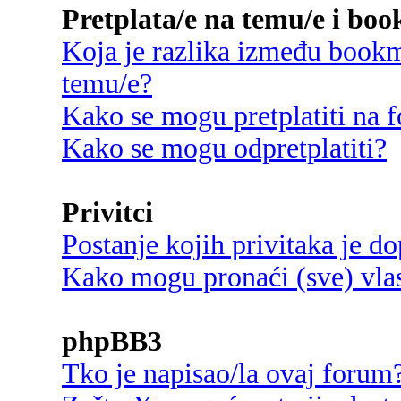
Pretplata/e na temu/e i bo
Koja je razlika između bookma
temu/e?
Kako se mogu pretplatiti na
Kako se mogu odpretplatiti?
Privitci
Postanje kojih privitaka je d
Kako mogu pronaći (sve) vlast
phpBB3
Tko je napisao/la ovaj forum