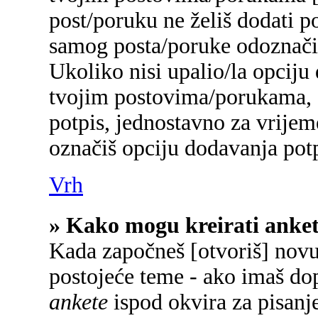
post/poruku ne želiš dodati p
samog posta/poruke odoznačiš
Ukoliko nisi upalio/la opciju
tvojim postovima/porukama, a
potpis, jednostavno za vrije
označiš opciju dodavanja potp
Vrh
» Kako mogu kreirati anke
Kada započneš [otvoriš] novu 
postojeće teme - ako imaš do
ankete
ispod okvira za pisanje