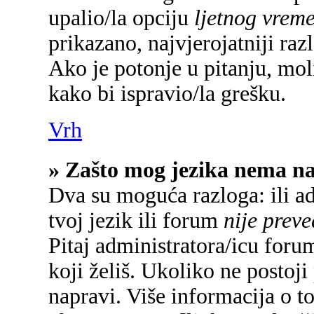
upalio/la opciju
ljetnog vrem
prikazano, najvjerojatniji raz
Ako je potonje u pitanju, mol
kako bi ispravio/la grešku.
Vrh
» Zašto mog jezika nema n
Dva su moguća razloga: ili a
tvoj jezik ili forum
nije prev
Pitaj administratora/icu forum
koji želiš. Ukoliko ne postoji
napravi. Više informacija o 