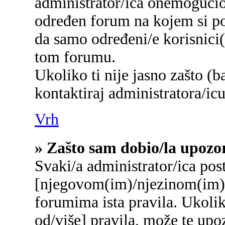
administrator/ica onemogućio/
određen forum na kojem si po
da samo određeni/e korisnici
tom forumu.
Ukoliko ti nije jasno zašto (b
kontaktiraj administratora/icu
Vrh
» Zašto sam dobio/la upozo
Svaki/a administrator/ica post
[njegovom(im)/njezinom(im)]
forumima ista pravila. Ukolik
od/više] pravila, može te upo