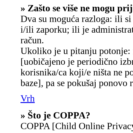
» Zašto se više ne mogu prij
Dva su moguća razloga: ili si
i/ili zaporku; ili je administr
račun.
Ukoliko je u pitanju potonje:
[uobičajeno je periodično izb
korisnika/ca koji/e ništa ne p
baze], pa se pokušaj ponovo re
Vrh
» Što je COPPA?
COPPA [Child Online Privacy