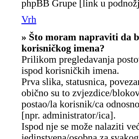
phpBB Grupe [link u podnožj
Vrh
» Što moram napraviti da bi
korisničkog imena?
Prilikom pregledavanja postov
ispod korisničkih imena.
Prva slika, statusnica, poveza
obično su to zvjezdice/blokov
postao/la korisnik/ca odnosn
[npr. administrator/ica].
Ispod nje se može nalaziti ve
jedinstvena/osobna za svakog/