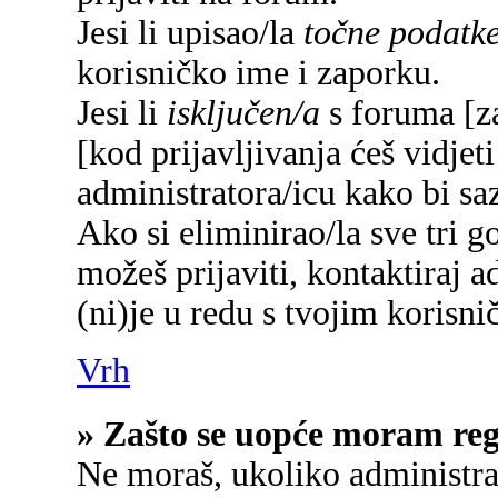
Jesi li upisao/la
točne podatk
korisničko ime i zaporku.
Jesi li
isključen/a
s foruma [za
[kod prijavljivanja ćeš vidjet
administratora/icu kako bi saz
Ako si eliminirao/la sve tri g
možeš prijaviti, kontaktiraj a
(ni)je u redu s tvojim korisn
Vrh
» Zašto se uopće moram regi
Ne moraš, ukoliko administrat