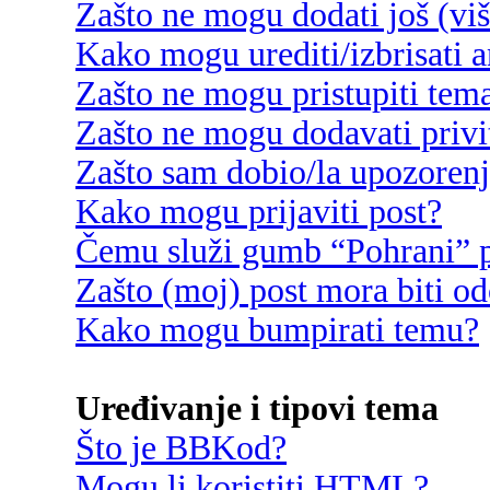
Zašto ne mogu dodati još (vi
Kako mogu urediti/izbrisati 
Zašto ne mogu pristupiti te
Zašto ne mogu dodavati privi
Zašto sam dobio/la upozoren
Kako mogu prijaviti post?
Čemu služi gumb “Pohrani” p
Zašto (moj) post mora biti o
Kako mogu bumpirati temu?
Uređivanje i tipovi tema
Što je BBKod?
Mogu li koristiti HTML?