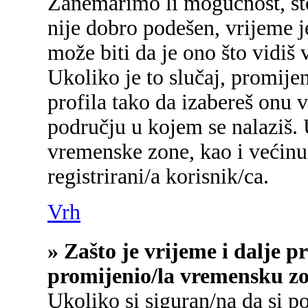
Zanemarimo li mogućnost, što 
nije dobro podešen, vrijeme j
može biti da je ono što vidiš
Ukoliko je to slučaj, promije
profila tako da izabereš onu
području u kojem se nalaziš.
vremenske zone, kao i većinu
registrirani/a korisnik/ca.
Vrh
» Zašto je vrijeme i dalje 
promijenio/la vremensku z
Ukoliko si siguran/na da si p