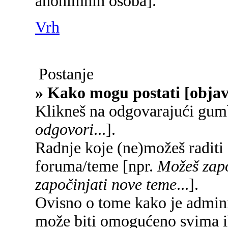
anonimnih osoba].
Vrh
Postanje
» Kako mogu postati [objav
Klikneš na odgovarajući gum
odgovori
...].
Radnje koje (ne)možeš raditi
foruma/teme [npr.
Možeš zapo
započinjati nove teme
...].
Ovisno o tome kako je adminis
može biti omogućeno svima il