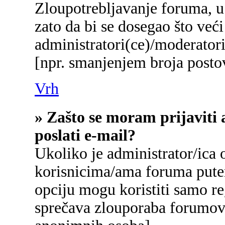
Zloupotrebljavanje foruma, u
zato da bi se dosegao što već
administratori(ce)/moderato
[npr. smanjenjem broja postov
Vrh
» Zašto se moram prijaviti 
poslati e-mail?
Ukoliko je administrator/ica
korisnicima/ama foruma pute
opciju mogu koristiti samo reg
sprečava zlouporaba forumova