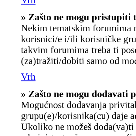
» Zašto ne mogu pristupit
Nekim tematskim forumima mo
korisnici/e i/ili korisničke gr
takvim forumima treba ti pos
(za)tražiti/dobiti samo od mo
Vrh
» Zašto ne mogu dodavati p
Mogućnost dodavanja privita
grupu(e)/korisnika(cu) daje a
Ukoliko ne možeš doda(va)ti 