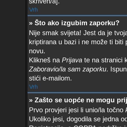
skriven/a].
Vrh
» Što ako izgubim zaporku?
Nije smak svijeta! Jest da je tvoj
kriptirana u bazi i ne može ti bit
novu.
Klikneš na
Prijava
te na stranici k
Zaboravio/la sam zaporku
. Ispun
stići e-mailom.
Vrh
» Zašto se uopće ne mogu prij
Prvo provjeri jesi li unio/la točno
Ukoliko jesi, dogodila se jedna o