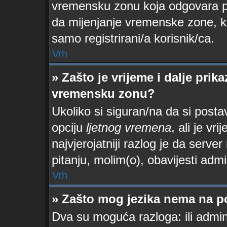
vremensku zonu koja odgovara po
da mijenjanje vremenske zone, ka
samo registrirani/a korisnik/ca.
Vrh
» Zašto je vrijeme i dalje pri
vremensku zonu?
Ukoliko si siguran/na da si posta
opciju
ljetnog vremena
, ali je vr
najvjerojatniji razlog je da serve
pitanju, molim(o), obavijesti admi
Vrh
» Zašto mog jezika nema na p
Dva su moguća razloga: ili admin