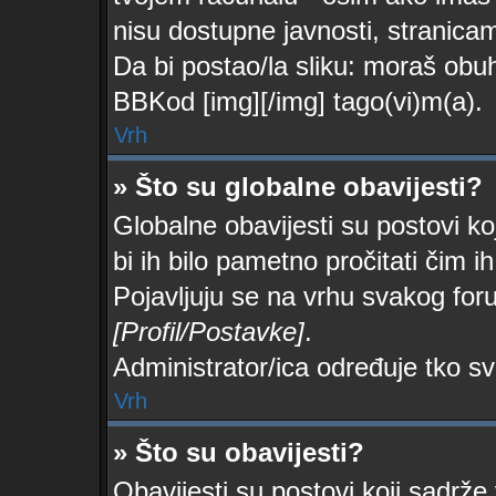
nisu dostupne javnosti, stranica
Da bi postao/la sliku: moraš obuh
BBKod [img][/img] tago(vi)m(a).
Vrh
» Što su globalne obavijesti?
Globalne obavijesti su postovi ko
bi ih bilo pametno pročitati čim ih
Pojavljuju se na vrhu svakog foru
[Profil/Postavke]
.
Administrator/ica određuje tko sv
Vrh
» Što su obavijesti?
Obavijesti su postovi koji sadrže 