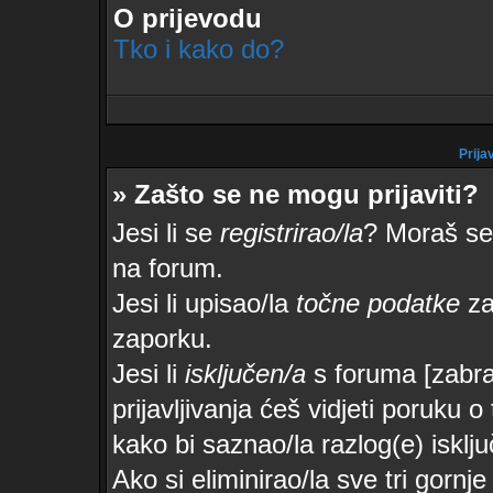
O prijevodu
Tko i kako do?
Prijav
» Zašto se ne mogu prijaviti?
Jesi li se
registrirao/la
? Moraš se 
na forum.
Jesi li upisao/la
točne podatke
za 
zaporku.
Jesi li
isključen/a
s foruma [zabran
prijavljivanja ćeš vidjeti poruku o
kako bi saznao/la razlog(e) isklju
Ako si eliminirao/la sve tri gorn