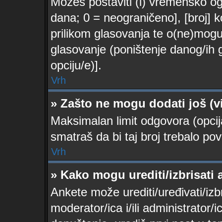
Možeš postaviti (i) vremensko ogr
dana; 0 = neograničeno], [broj] k
prilikom glasovanja te o(ne)moguć
glasovanje (poništenje danog/ih 
opciju/e)].
Vrh
» Zašto ne mogu dodati još (v
Maksimalan limit odgovora (opcij
smatraš da bi taj broj trebalo pov
Vrh
» Kako mogu urediti/izbrisati
Ankete može urediti/uređivati/izbri
moderator/ica i/ili administrator/