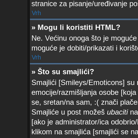
stranice za pisanje/uređivanje po
Vrh
» Mogu li koristiti HTML?
Ne. Većinu onoga što je moguće 
moguće je dobiti/prikazati i kor
Vrh
» Što su smajlići?
Smajlići [Smileys/Emoticons] su 
emocije/razmišljanja osobe [koja 
se, sretan/na sam, :( znači plač
Smajliće u post možeš
ubaciti
na
[ako je administrator/ica odobrio/la
klikom na smajlića [smajlići se n