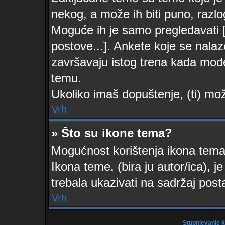
nekog, a može ih biti puno, razlo
Moguće ih je samo pregledavati [d
postove...]. Ankete koje se nalaz
završavaju istog trena kada moder
temu.
Ukoliko imaš dopuštenje, (ti) mož
Vrh
» Što su ikone tema?
Mogućnost korištenja ikona tema 
Ikona teme, (bira ju autor/ica), j
trebala ukazivati na sadržaj post
Vrh
Stupnjevanje k