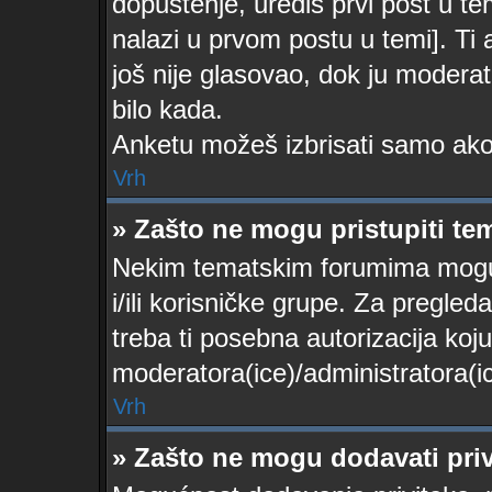
dopuštenje, urediš prvi post u te
nalazi u prvom postu u temi]. Ti
još nije glasovao, dok ju moderat
bilo kada.
Anketu možeš izbrisati samo ako 
Vrh
» Zašto ne mogu pristupiti t
Nekim tematskim forumima mogu p
i/ili korisničke grupe. Za pregle
treba ti posebna autorizacija koj
moderatora(ice)/administratora(ic
Vrh
» Zašto ne mogu dodavati priv