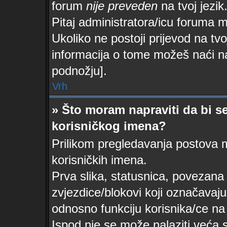
forum
nije preveden
na tvoj jezik
Pitaj administratora/icu foruma mož
Ukoliko ne postoji prijevod na tvo
informacija o tome možeš naći n
podnožju].
Vrh
» Što moram napraviti da bi se
korisničkog imena?
Prilikom pregledavanja postova mo
korisničkih imena.
Prva slika, statusnica, povezana 
zvjezdice/blokovi koji označavaju
odnosno funkciju korisnika/ce na 
Ispod nje se može nalaziti veća 