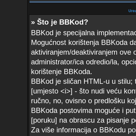
Uređ
» Što je BBKod?
BBKod je specijalna implementa
Mogućnost korištenja BBKoda daj
aktiviranjem/deaktiviranjem ove o
administrator/ica odredio/la, opc
korištenje BBKoda.
BBKod je sličan HTML-u u stilu; 
[umjesto <i>] - što nudi veću kon
ručno, no, ovisno o predlošku koj
BBKoda postovima moguće i pute
[poruku] na obrascu za pisanje p
Za više informacija o BBKodu po