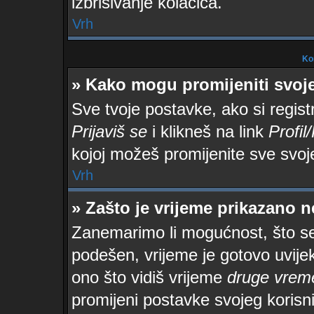
izbrisivanje kolačića.
Vrh
Kor
» Kako mogu promijeniti svoj
Sve tvoje postavke, ako si regist
Prijaviš se
i klikneš na link
Profil
kojoj možeš promijenite sve svoj
Vrh
» Zašto je vrijeme prikazano 
Zanemarimo li mogućnost, što se 
podešen, vrijeme je gotovo uvijek
ono što vidiš vrijeme
druge vrem
promijeni postavke svojeg korisn