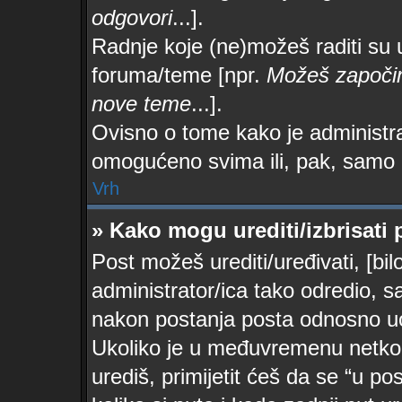
odgovori
...].
Radnje koje (ne)možeš raditi su 
foruma/teme [npr.
Možeš započin
nove teme
...].
Ovisno o tome kako je administrat
omogućeno svima ili, pak, samo 
Vrh
» Kako mogu urediti/izbrisati 
Post možeš urediti/uređivati, [bi
administrator/ica tako odredio,
nakon postanja posta odnosno u
Ukoliko je u međuvremenu netko 
urediš, primijetit ćeš da se “u po