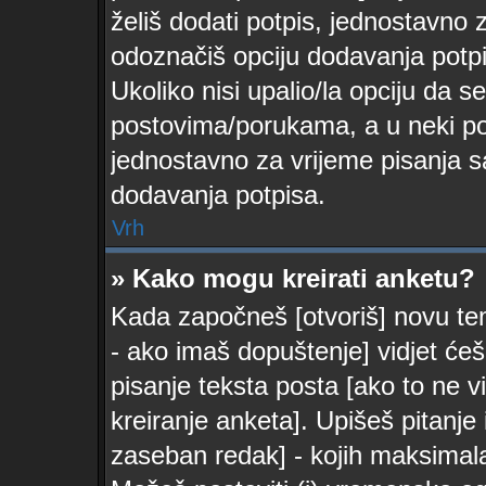
želiš dodati potpis, jednostavno
odoznačiš opciju dodavanja potp
Ukoliko nisi upalio/la opciju da 
postovima/porukama, a u neki pos
jednostavno za vrijeme pisanja 
dodavanja potpisa.
Vrh
» Kako mogu kreirati anketu?
Kada započneš [otvoriš] novu temu
- ako imaš dopuštenje] vidjet će
pisanje teksta posta [ako to ne 
kreiranje anketa]. Upišeš pitanj
zaseban redak] - kojih maksimalan