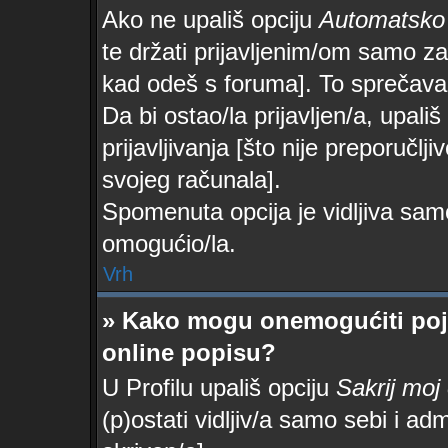
Ako ne upališ opciju
Automatsko p
te držati prijavljenim/om samo za
kad odeš s foruma]. To sprečava
Da bi ostao/la prijavljen/a, upališ
prijavljivanja [što nije preporučl
svojeg računala].
Spomenuta opcija je vidljiva samo
omogućio/la.
Vrh
» Kako mogu onemogućiti poj
online popisu?
U Profilu upališ opciju
Sakrij moj
(p)ostati vidljiv/a samo sebi i adm