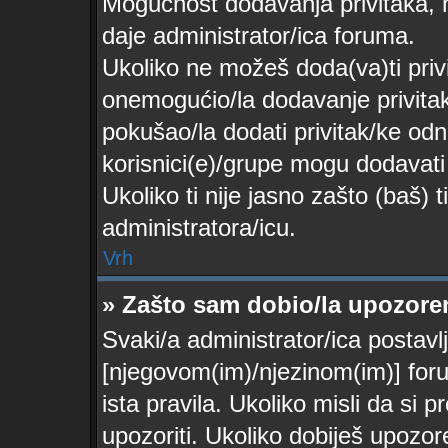
Mogućnost dodavanja privitaka, 
daje administrator/ica foruma.
Ukoliko ne možeš doda(va)ti privi
onemogućio/la dodavanje privita
pokušao/la dodati privitak/ke o
korisnici(e)/grupe mogu dodavati
Ukoliko ti nije jasno zašto (baš) 
administratora/icu.
Vrh
» Zašto sam dobio/la upozore
Svaki/a administrator/ica postavlj
[njegovom(im)/njezinom(im)] for
ista pravila. Ukoliko misli da si p
upozoriti. Ukoliko dobiješ upozor