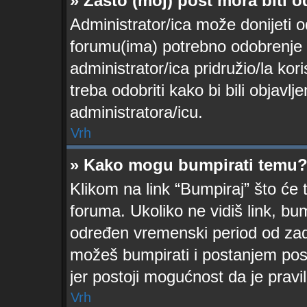
» Zašto (moj) post mora biti 
Administrator/ica može donijeti 
forumu(ima) potrebno odobrenje kak
administrator/ica pridružio/la ko
treba odobriti kako bi bili objavlje
administratora/icu.
Vrh
» Kako mogu bumpirati temu
Klikom na link “Bumpiraj” što će 
foruma. Ukoliko ne vidiš link, bu
određen vremenski period od zad
možeš bumpirati i postanjem post
jer postoji mogućnost da je prav
Vrh