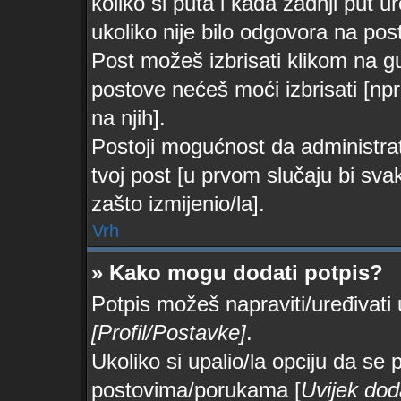
koliko si puta i kada zadnji put u
ukoliko nije bilo odgovora na post
Post možeš izbrisati klikom na
postove nećeš moći izbrisati [n
na njih].
Postoji mogućnost da administrato
tvoj post [u prvom slučaju bi sva
zašto izmijenio/la].
Vrh
» Kako mogu dodati potpis?
Potpis možeš napraviti/uređivati
[Profil/Postavke]
.
Ukoliko si upalio/la opciju da se
postovima/porukama [
Uvijek dod