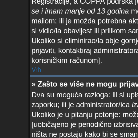
Registracije, a COPPA podrška j
se i imam manje od 13 godina
mor
mailom; ili je možda potrebna akt
si vidio/la obavijest ili prilikom sa
Ukoliko si eliminirao/la obje gor
prijaviti, kontaktiraj administrator
korisničkim računom].
Vrh
» Zašto se više ne mogu prijav
Dva su moguća razloga: ili si up
zaporku; ili je administrator/ica
iz
Ukoliko je u pitanju potonje: mož
[uobičajeno je periodično izbrisiv
ništa ne postaju kako bi se sman