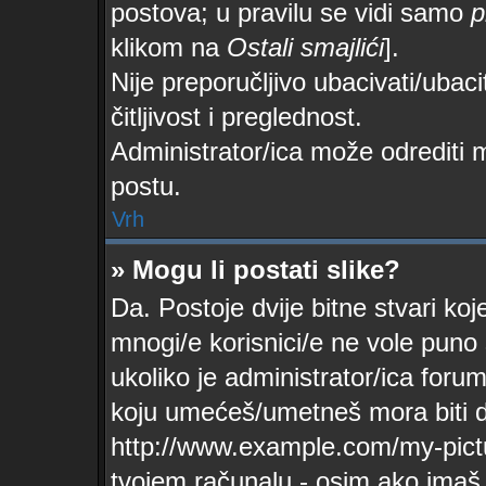
postova; u pravilu se vidi samo
p
klikom na
Ostali smajlići
].
Nije preporučljivo ubacivati/ubac
čitljivost i preglednost.
Administrator/ica može odrediti 
postu.
Vrh
» Mogu li postati slike?
Da. Postoje dvije bitne stvari koj
mnogi/e korisnici/e ne vole puno
ukoliko je administrator/ica foru
koju umećeš/umetneš mora biti d
http://www.example.com/my-pictu
tvojem računalu - osim ako ima