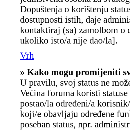
Dopuštenja o korištenju status
dostupnosti istih, daje admin
kontaktiraj (sa) zamolbom o d
ukoliko isto/a nije dao/la].
Vrh
» Kako mogu promijeniti sv
U pravilu, svoj status ne mož
Većina foruma koristi statuse
postao/la određeni/a korisnik/
koji/e obavljaju određene fu
poseban status, npr. administr