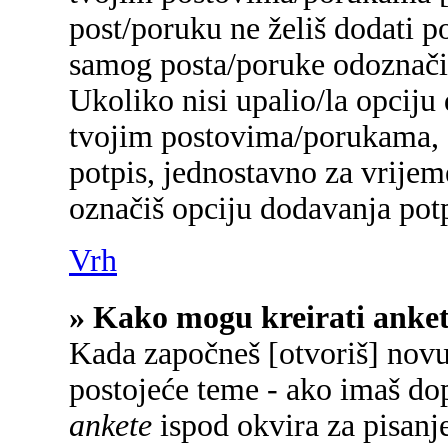
post/poruku ne želiš dodati p
samog posta/poruke odoznačiš
Ukoliko nisi upalio/la opciju
tvojim postovima/porukama, a
potpis, jednostavno za vrije
označiš opciju dodavanja potp
Vrh
» Kako mogu kreirati anke
Kada započneš [otvoriš] novu 
postojeće teme - ako imaš do
ankete
ispod okvira za pisanje