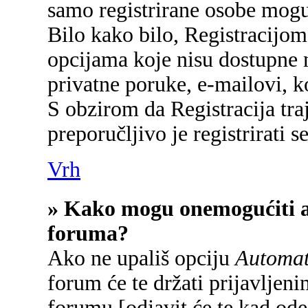
samo registrirane osobe mogu
Bilo kako bilo, Registracijom
opcijama koje nisu dostupne 
privatne poruke, e-mailovi, ko
S obzirom da Registracija tra
preporučljivo je registrirati se
Vrh
» Kako mogu onemogućiti a
foruma?
Ako ne upališ opciju
Automats
forum će te držati prijavlje
forumu [odjavit će te kad od