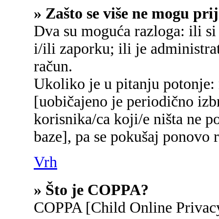
» Zašto se više ne mogu prij
Dva su moguća razloga: ili si
i/ili zaporku; ili je administr
račun.
Ukoliko je u pitanju potonje:
[uobičajeno je periodično izb
korisnika/ca koji/e ništa ne p
baze], pa se pokušaj ponovo re
Vrh
» Što je COPPA?
COPPA [Child Online Privacy