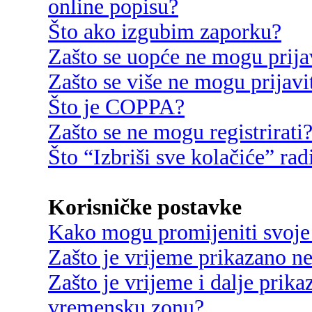
online popisu?
Što ako izgubim zaporku?
Zašto se uopće ne mogu prija
Zašto se više ne mogu prijavi
Što je COPPA?
Zašto se ne mogu registrirati
Što “Izbriši sve kolačiće” rad
Korisničke postavke
Kako mogu promijeniti svoje
Zašto je vrijeme prikazano n
Zašto je vrijeme i dalje prik
vremensku zonu?