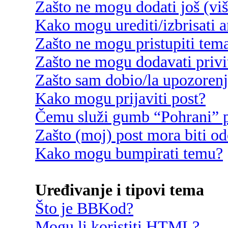
Zašto ne mogu dodati još (vi
Kako mogu urediti/izbrisati 
Zašto ne mogu pristupiti te
Zašto ne mogu dodavati privi
Zašto sam dobio/la upozoren
Kako mogu prijaviti post?
Čemu služi gumb “Pohrani” p
Zašto (moj) post mora biti o
Kako mogu bumpirati temu?
Uređivanje i tipovi tema
Što je BBKod?
Mogu li koristiti HTML?