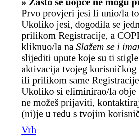
» Zašto se uopće ne mogu pr
Prvo provjeri jesi li unio/la 
Ukoliko jesi, dogodila se jed
prilikom Registracije, a COP
kliknuo/la na
Slažem se i im
slijediti upute koje su ti sti
aktivacija tvojeg korisničkog 
ili prilikom same Registracije 
Ukoliko si eliminirao/la obje 
ne možeš prijaviti, kontaktira
(ni)je u redu s tvojim korisn
Vrh