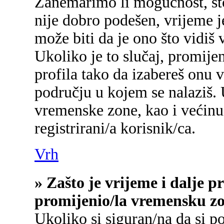
Zanemarimo li mogućnost, što 
nije dobro podešen, vrijeme j
može biti da je ono što vidiš
Ukoliko je to slučaj, promije
profila tako da izabereš onu
području u kojem se nalaziš.
vremenske zone, kao i većinu
registrirani/a korisnik/ca.
Vrh
» Zašto je vrijeme i dalje 
promijenio/la vremensku z
Ukoliko si siguran/na da si p