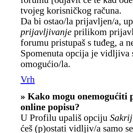
tvojeg korisničkog računa.
Da bi ostao/la prijavljen/a, u
prijavljivanje
prilikom prijavl
forumu pristupaš s tuđeg, a n
Spomenuta opcija je vidljiva 
omogućio/la.
Vrh
» Kako mogu onemogućiti p
online popisu?
U Profilu upališ opciju
Sakrij
ćeš (p)ostati vidljiv/a samo se