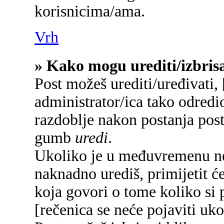
korisnicima/ama.
Vrh
» Kako mogu urediti/izbrisa
Post možeš urediti/uređivati,
administrator/ica tako odred
razdoblje nakon postanja pos
gumb
uredi
.
Ukoliko je u međuvremenu net
naknadno urediš, primijetit će
koja govori o tome koliko si p
[rečenica se neće pojaviti uko