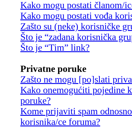
Kako mogu postati članom/ic
Kako mogu postati vođa kori
Zašto su (neke) korisničke g
Što je “zadana korisnička gr
Što je “Tim” link?
Privatne poruke
Zašto ne mogu [po]slati priv
Kako onemogućiti pojedine ko
poruke?
Kome prijaviti spam odnosno
korisnika/ce foruma?