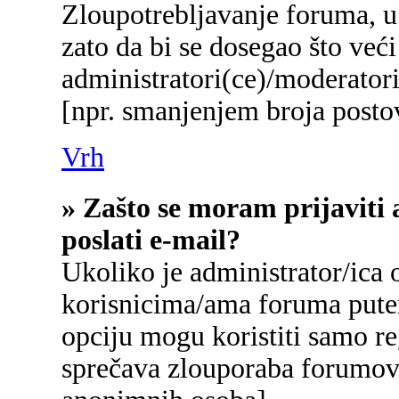
Zloupotrebljavanje foruma, u
zato da bi se dosegao što već
administratori(ce)/moderato
[npr. smanjenjem broja postov
Vrh
» Zašto se moram prijaviti 
poslati e-mail?
Ukoliko je administrator/ica
korisnicima/ama foruma pute
opciju mogu koristiti samo reg
sprečava zlouporaba forumova