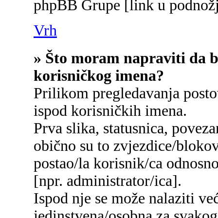
phpBB Grupe [link u podnožj
Vrh
» Što moram napraviti da bi
korisničkog imena?
Prilikom pregledavanja postov
ispod korisničkih imena.
Prva slika, statusnica, poveza
obično su to zvjezdice/blokov
postao/la korisnik/ca odnosn
[npr. administrator/ica].
Ispod nje se može nalaziti ve
jedinstvena/osobna za svakog/