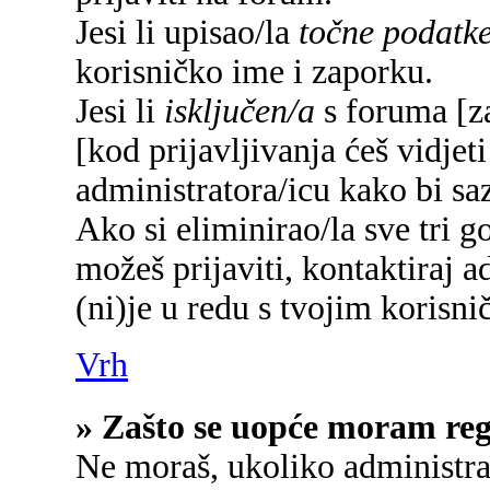
Jesi li upisao/la
točne podatk
korisničko ime i zaporku.
Jesi li
isključen/a
s foruma [za
[kod prijavljivanja ćeš vidjet
administratora/icu kako bi saz
Ako si eliminirao/la sve tri g
možeš prijaviti, kontaktiraj a
(ni)je u redu s tvojim korisn
Vrh
» Zašto se uopće moram regi
Ne moraš, ukoliko administrat