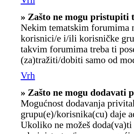
» Zašto ne mogu pristupit
Nekim tematskim forumima mo
korisnici/e i/ili korisničke gr
takvim forumima treba ti pos
(za)tražiti/dobiti samo od mo
Vrh
» Zašto ne mogu dodavati p
Mogućnost dodavanja privita
grupu(e)/korisnika(cu) daje a
Ukoliko ne možeš doda(va)ti 