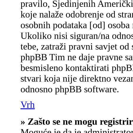
pravilo, Sjedinjenih Američk
koje nalaže odobrenje od stran
osobnih podataka [od] osoba 
Ukoliko nisi siguran/na odnos
tebe, zatraži pravni savjet od
phpBB Tim ne daje pravne sav
besmisleno kontaktirati phpB
stvari koja nije direktno ve
odnosno phpBB software.
Vrh
» Zašto se ne mogu registrir
Moguće je da je administrato