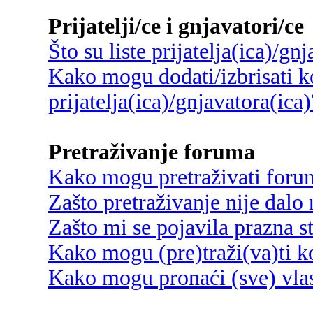
Prijatelji/ce i gnjavatori/ce
Što su liste prijatelja(ica)/gn
Kako mogu dodati/izbrisati ko
prijatelja(ica)/gnjavatora(ica)
Pretraživanje foruma
Kako mogu pretraživati foru
Zašto pretraživanje nije dalo 
Zašto mi se pojavila prazna s
Kako mogu (pre)traži(va)ti k
Kako mogu pronaći (sve) vlas