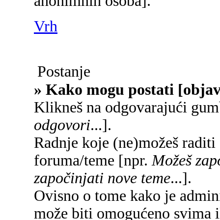
anonimnih osoba].
Vrh
Postanje
» Kako mogu postati [objav
Klikneš na odgovarajući gum
odgovori
...].
Radnje koje (ne)možeš raditi
foruma/teme [npr.
Možeš zapo
započinjati nove teme
...].
Ovisno o tome kako je adminis
može biti omogućeno svima il