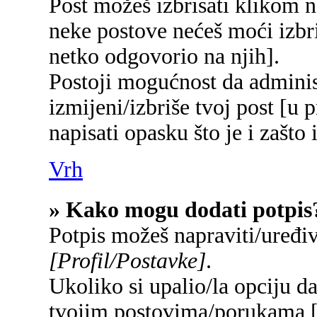
Post možeš izbrisati klikom
neke postove nećeš moći izbr
netko odgovorio na njih].
Postoji mogućnost da adminis
izmijeni/izbriše tvoj post [u 
napisati opasku što je i zašto 
Vrh
» Kako mogu dodati potpis
Potpis možeš napraviti/uređi
[Profil/Postavke]
.
Ukoliko si upalio/la opciju d
tvojim postovima/porukama 