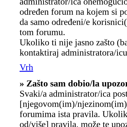
administrator/ica onemogućio/
određen forum na kojem si po
da samo određeni/e korisnici
tom forumu.
Ukoliko ti nije jasno zašto (b
kontaktiraj administratora/icu
Vrh
» Zašto sam dobio/la upozo
Svaki/a administrator/ica post
[njegovom(im)/njezinom(im)]
forumima ista pravila. Ukolik
od/više] pravila, može te upo