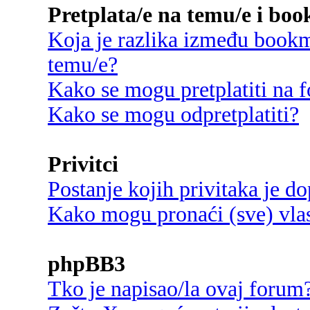
Pretplata/e na temu/e i bo
Koja je razlika između bookma
temu/e?
Kako se mogu pretplatiti na
Kako se mogu odpretplatiti?
Privitci
Postanje kojih privitaka je d
Kako mogu pronaći (sve) vlast
phpBB3
Tko je napisao/la ovaj forum