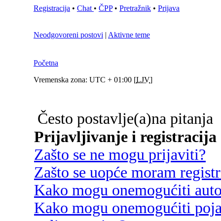
Registracija
•
Chat
•
ČPP
•
Pretražnik
•
Prijava
Neodgovoreni postovi
|
Aktivne teme
Početna
Vremenska zona: UTC + 01:00 [
LJV
]
Često postavlje(a)na pitanja
Prijavljivanje i registracija
Zašto se ne mogu prijaviti?
Zašto se uopće moram registri
Kako mogu onemogućiti autom
Kako mogu onemogućiti poja