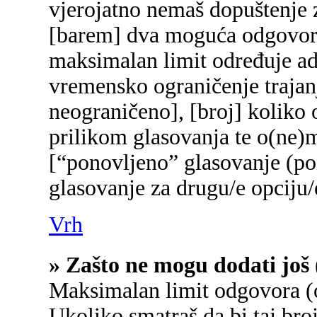
vjerojatno nemaš dopuštenje z
[barem] dva moguća odgovora 
maksimalan limit određuje adm
vremensko ograničenje trajanj
neograničeno], [broj] koliko 
prilikom glasovanja te o(ne)
[“ponovljeno” glasovanje (pon
glasovanje za drugu/e opciju/
Vrh
» Zašto ne mogu dodati još 
Maksimalan limit odgovora (o
Ukoliko smatraš da bi taj broj