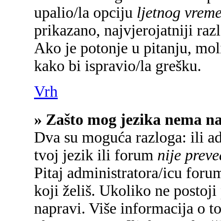
upalio/la opciju
ljetnog vrem
prikazano, najvjerojatniji raz
Ako je potonje u pitanju, mol
kako bi ispravio/la grešku.
Vrh
» Zašto mog jezika nema n
Dva su moguća razloga: ili a
tvoj jezik ili forum
nije prev
Pitaj administratora/icu forum
koji želiš. Ukoliko ne postoji
napravi. Više informacija o 