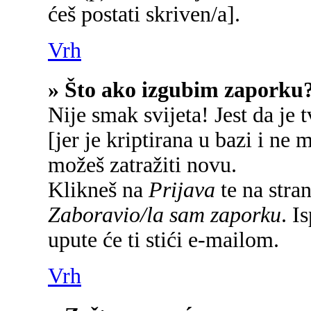
ćeš postati skriven/a].
Vrh
» Što ako izgubim zaporku
Nije smak svijeta! Jest da je 
[jer je kriptirana u bazi i ne 
možeš zatražiti novu.
Klikneš na
Prijava
te na stran
Zaboravio/la sam zaporku
. I
upute će ti stići e-mailom.
Vrh