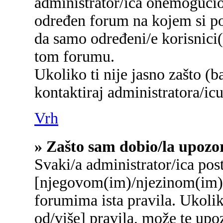
administrator/ica onemogućio/
određen forum na kojem si po
da samo određeni/e korisnici
tom forumu.
Ukoliko ti nije jasno zašto (b
kontaktiraj administratora/icu
Vrh
» Zašto sam dobio/la upozo
Svaki/a administrator/ica post
[njegovom(im)/njezinom(im)]
forumima ista pravila. Ukolik
od/više] pravila, može te upo