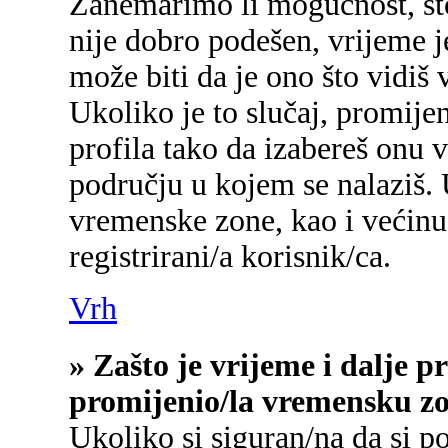
Zanemarimo li mogućnost, što 
nije dobro podešen, vrijeme j
može biti da je ono što vidiš
Ukoliko je to slučaj, promije
profila tako da izabereš onu
području u kojem se nalaziš.
vremenske zone, kao i većinu
registrirani/a korisnik/ca.
Vrh
» Zašto je vrijeme i dalje 
promijenio/la vremensku z
Ukoliko si siguran/na da si p