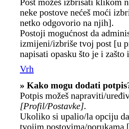
Post možeš izbrisati klikom
neke postove nećeš moći izbr
netko odgovorio na njih].
Postoji mogućnost da adminis
izmijeni/izbriše tvoj post [u 
napisati opasku što je i zašto 
Vrh
» Kako mogu dodati potpis
Potpis možeš napraviti/uređi
[Profil/Postavke]
.
Ukoliko si upalio/la opciju d
tvojim postovima/porukama 