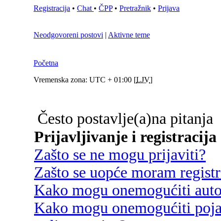
Registracija
•
Chat
•
ČPP
•
Pretražnik
•
Prijava
Neodgovoreni postovi
|
Aktivne teme
Početna
Vremenska zona: UTC + 01:00 [
LJV
]
Često postavlje(a)na pitanja
Prijavljivanje i registracija
Zašto se ne mogu prijaviti?
Zašto se uopće moram registri
Kako mogu onemogućiti autom
Kako mogu onemogućiti poja