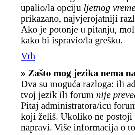
upalio/la opciju
ljetnog vrem
prikazano, najvjerojatniji raz
Ako je potonje u pitanju, mol
kako bi ispravio/la grešku.
Vrh
» Zašto mog jezika nema n
Dva su moguća razloga: ili a
tvoj jezik ili forum
nije prev
Pitaj administratora/icu forum
koji želiš. Ukoliko ne postoji
napravi. Više informacija o 