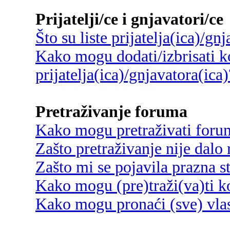
Prijatelji/ce i gnjavatori/ce
Što su liste prijatelja(ica)/gn
Kako mogu dodati/izbrisati ko
prijatelja(ica)/gnjavatora(ica)
Pretraživanje foruma
Kako mogu pretraživati foru
Zašto pretraživanje nije dalo 
Zašto mi se pojavila prazna s
Kako mogu (pre)traži(va)ti k
Kako mogu pronaći (sve) vlas