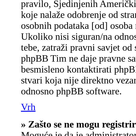
pravilo, Sjedinjenih Američk
koje nalaže odobrenje od stran
osobnih podataka [od] osoba 
Ukoliko nisi siguran/na odnos
tebe, zatraži pravni savjet od
phpBB Tim ne daje pravne sav
besmisleno kontaktirati phpB
stvari koja nije direktno ve
odnosno phpBB software.
Vrh
» Zašto se ne mogu registrir
Moguće je da je administrato