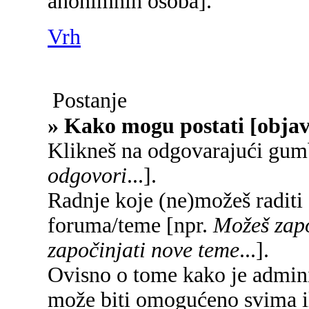
anonimnih osoba].
Vrh
Postanje
» Kako mogu postati [objav
Klikneš na odgovarajući gum
odgovori
...].
Radnje koje (ne)možeš raditi
foruma/teme [npr.
Možeš zapo
započinjati nove teme
...].
Ovisno o tome kako je adminis
može biti omogućeno svima il