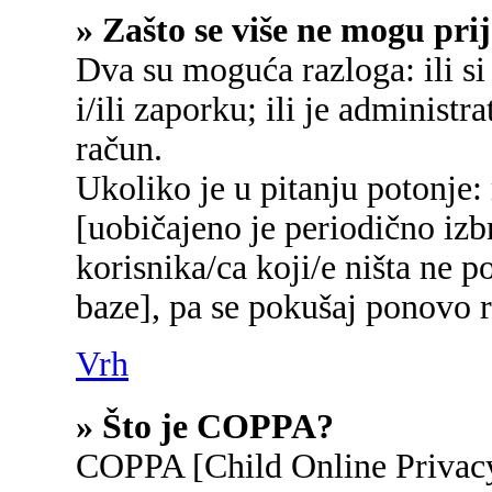
» Zašto se više ne mogu prij
Dva su moguća razloga: ili si
i/ili zaporku; ili je administr
račun.
Ukoliko je u pitanju potonje:
[uobičajeno je periodično izb
korisnika/ca koji/e ništa ne p
baze], pa se pokušaj ponovo re
Vrh
» Što je COPPA?
COPPA [Child Online Privacy