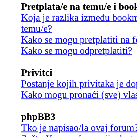
Pretplata/e na temu/e i bo
Koja je razlika između bookma
temu/e?
Kako se mogu pretplatiti na
Kako se mogu odpretplatiti?
Privitci
Postanje kojih privitaka je d
Kako mogu pronaći (sve) vlast
phpBB3
Tko je napisao/la ovaj forum