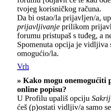
tvojeg korisničkog računa.
Da bi ostao/la prijavljen/a, u
prijavljivanje
prilikom prijavl
forumu pristupaš s tuđeg, a n
Spomenuta opcija je vidljiva 
omogućio/la.
Vrh
» Kako mogu onemogućiti p
online popisu?
U Profilu upališ opciju
Sakrij
ćeš (p)ostati vidljiv/a samo se