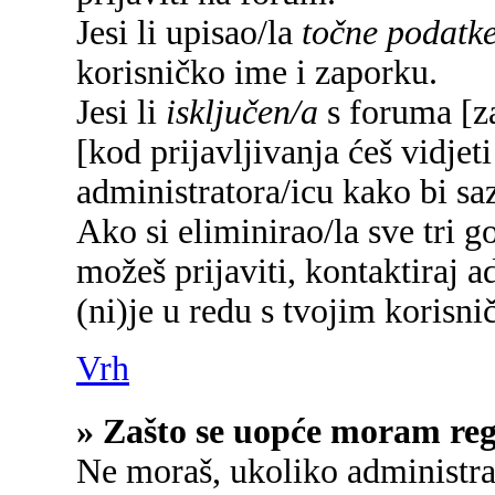
Jesi li upisao/la
točne podatk
korisničko ime i zaporku.
Jesi li
isključen/a
s foruma [za
[kod prijavljivanja ćeš vidjet
administratora/icu kako bi saz
Ako si eliminirao/la sve tri g
možeš prijaviti, kontaktiraj a
(ni)je u redu s tvojim korisn
Vrh
» Zašto se uopće moram regi
Ne moraš, ukoliko administrat