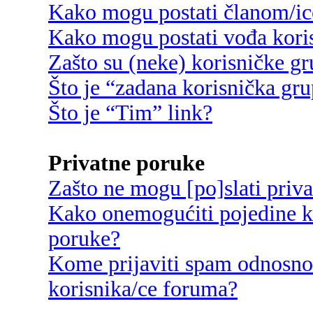
Kako mogu postati članom/ic
Kako mogu postati vođa kori
Zašto su (neke) korisničke g
Što je “zadana korisnička gr
Što je “Tim” link?
Privatne poruke
Zašto ne mogu [po]slati priv
Kako onemogućiti pojedine ko
poruke?
Kome prijaviti spam odnosno
korisnika/ce foruma?