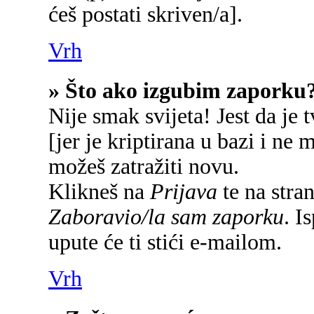
ćeš postati skriven/a].
Vrh
» Što ako izgubim zaporku
Nije smak svijeta! Jest da je 
[jer je kriptirana u bazi i ne 
možeš zatražiti novu.
Klikneš na
Prijava
te na stran
Zaboravio/la sam zaporku
. I
upute će ti stići e-mailom.
Vrh