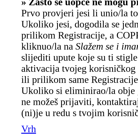
» Zašto se uopće ne mogu pr
Prvo provjeri jesi li unio/la 
Ukoliko jesi, dogodila se jed
prilikom Registracije, a COP
kliknuo/la na
Slažem se i im
slijediti upute koje su ti sti
aktivacija tvojeg korisničkog 
ili prilikom same Registracije 
Ukoliko si eliminirao/la obje 
ne možeš prijaviti, kontaktira
(ni)je u redu s tvojim korisn
Vrh