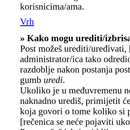
korisnicima/ama.
Vrh
» Kako mogu urediti/izbrisa
Post možeš urediti/uređivati,
administrator/ica tako odred
razdoblje nakon postanja pos
gumb
uredi
.
Ukoliko je u međuvremenu net
naknadno urediš, primijetit će
koja govori o tome koliko si p
[rečenica se neće pojaviti uko