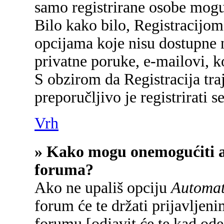
samo registrirane osobe mogu
Bilo kako bilo, Registracijom
opcijama koje nisu dostupne 
privatne poruke, e-mailovi, ko
S obzirom da Registracija tra
preporučljivo je registrirati se
Vrh
» Kako mogu onemogućiti a
foruma?
Ako ne upališ opciju
Automats
forum će te držati prijavlje
forumu [odjavit će te kad od