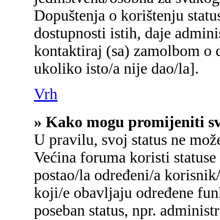
Dopuštenja o korištenju status
dostupnosti istih, daje admin
kontaktiraj (sa) zamolbom o d
ukoliko isto/a nije dao/la].
Vrh
» Kako mogu promijeniti sv
U pravilu, svoj status ne mož
Većina foruma koristi statuse
postao/la određeni/a korisnik/
koji/e obavljaju određene fu
poseban status, npr. administr