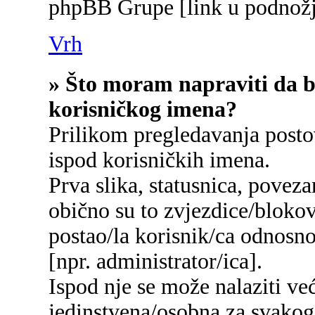
phpBB Grupe [link u podnožj
Vrh
» Što moram napraviti da bi
korisničkog imena?
Prilikom pregledavanja postov
ispod korisničkih imena.
Prva slika, statusnica, poveza
obično su to zvjezdice/blokov
postao/la korisnik/ca odnosn
[npr. administrator/ica].
Ispod nje se može nalaziti ve
jedinstvena/osobna za svakog/