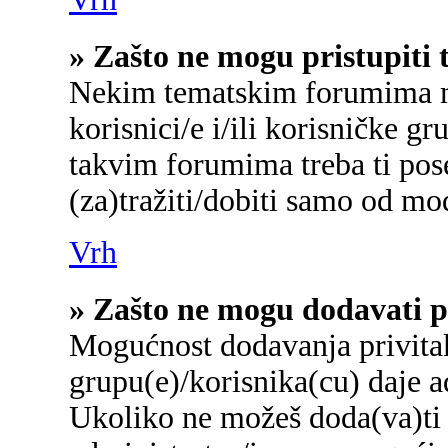
» Zašto ne mogu pristupit
Nekim tematskim forumima mo
korisnici/e i/ili korisničke gr
takvim forumima treba ti pos
(za)tražiti/dobiti samo od mo
Vrh
» Zašto ne mogu dodavati p
Mogućnost dodavanja privita
grupu(e)/korisnika(cu) daje a
Ukoliko ne možeš doda(va)ti 