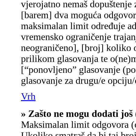
vjerojatno nemaš dopuštenje z
[barem] dva moguća odgovora 
maksimalan limit određuje adm
vremensko ograničenje trajanj
neograničeno], [broj] koliko 
prilikom glasovanja te o(ne)
[“ponovljeno” glasovanje (pon
glasovanje za drugu/e opciju/
Vrh
» Zašto ne mogu dodati još 
Maksimalan limit odgovora (o
Ukoliko smatraš da bi taj broj