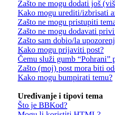
Zašto ne mogu dodati još (vi
Kako mogu urediti/izbrisati 
Zašto ne mogu pristupiti te
Zašto ne mogu dodavati privi
Zašto sam dobio/la upozoren
Kako mogu prijaviti post?
Čemu služi gumb “Pohrani” p
Zašto (moj) post mora biti o
Kako mogu bumpirati temu?
Uređivanje i tipovi tema
Što je BBKod?
Mogu li koristiti HTML?