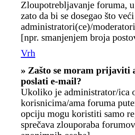
Zloupotrebljavanje foruma, u
zato da bi se dosegao što već
administratori(ce)/moderato
[npr. smanjenjem broja postov
Vrh
» Zašto se moram prijaviti 
poslati e-mail?
Ukoliko je administrator/ica
korisnicima/ama foruma pute
opciju mogu koristiti samo reg
sprečava zlouporaba forumova