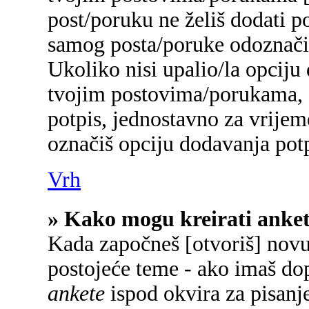
post/poruku ne želiš dodati p
samog posta/poruke odoznačiš
Ukoliko nisi upalio/la opciju
tvojim postovima/porukama, a
potpis, jednostavno za vrije
označiš opciju dodavanja potp
Vrh
» Kako mogu kreirati anke
Kada započneš [otvoriš] novu 
postojeće teme - ako imaš do
ankete
ispod okvira za pisanje