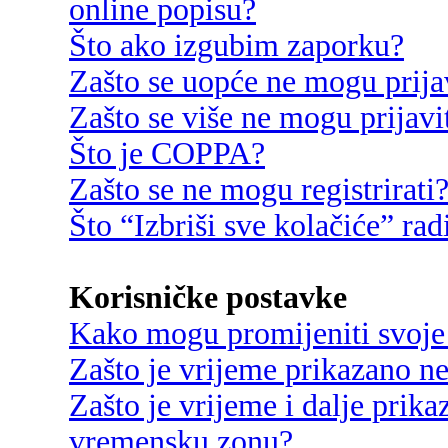
online popisu?
Što ako izgubim zaporku?
Zašto se uopće ne mogu prija
Zašto se više ne mogu prijavi
Što je COPPA?
Zašto se ne mogu registrirati
Što “Izbriši sve kolačiće” rad
Korisničke postavke
Kako mogu promijeniti svoje
Zašto je vrijeme prikazano n
Zašto je vrijeme i dalje prik
vremensku zonu?