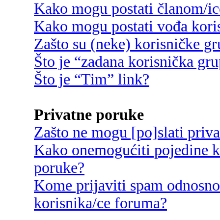
Kako mogu postati članom/ic
Kako mogu postati vođa kori
Zašto su (neke) korisničke g
Što je “zadana korisnička gr
Što je “Tim” link?
Privatne poruke
Zašto ne mogu [po]slati priv
Kako onemogućiti pojedine ko
poruke?
Kome prijaviti spam odnosno
korisnika/ce foruma?