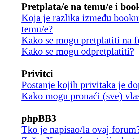
Pretplata/e na temu/e i bo
Koja je razlika između bookma
temu/e?
Kako se mogu pretplatiti na
Kako se mogu odpretplatiti?
Privitci
Postanje kojih privitaka je d
Kako mogu pronaći (sve) vlast
phpBB3
Tko je napisao/la ovaj forum