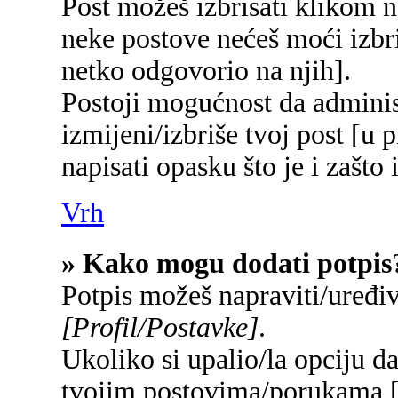
Post možeš izbrisati klikom
neke postove nećeš moći izbr
netko odgovorio na njih].
Postoji mogućnost da adminis
izmijeni/izbriše tvoj post [u 
napisati opasku što je i zašto 
Vrh
» Kako mogu dodati potpis
Potpis možeš napraviti/uređi
[Profil/Postavke]
.
Ukoliko si upalio/la opciju d
tvojim postovima/porukama 