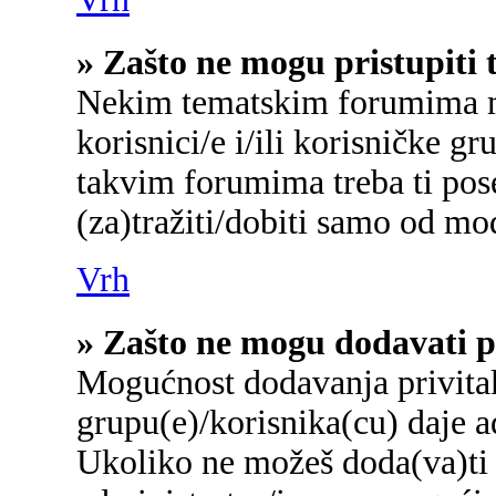
» Zašto ne mogu pristupit
Nekim tematskim forumima mo
korisnici/e i/ili korisničke gr
takvim forumima treba ti pos
(za)tražiti/dobiti samo od mo
Vrh
» Zašto ne mogu dodavati p
Mogućnost dodavanja privita
grupu(e)/korisnika(cu) daje a
Ukoliko ne možeš doda(va)ti 