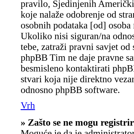
pravilo, Sjedinjenih Američk
koje nalaže odobrenje od stran
osobnih podataka [od] osoba 
Ukoliko nisi siguran/na odnos
tebe, zatraži pravni savjet od
phpBB Tim ne daje pravne sav
besmisleno kontaktirati phpB
stvari koja nije direktno ve
odnosno phpBB software.
Vrh
» Zašto se ne mogu registrir
Moguće je da je administrato