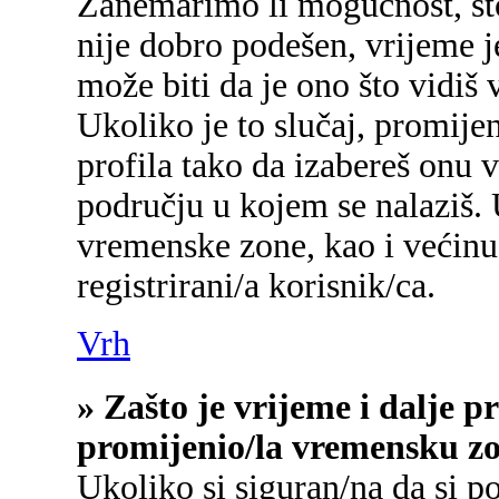
Zanemarimo li mogućnost, što 
nije dobro podešen, vrijeme j
može biti da je ono što vidiš
Ukoliko je to slučaj, promije
profila tako da izabereš onu
području u kojem se nalaziš.
vremenske zone, kao i većinu
registrirani/a korisnik/ca.
Vrh
» Zašto je vrijeme i dalje 
promijenio/la vremensku z
Ukoliko si siguran/na da si p