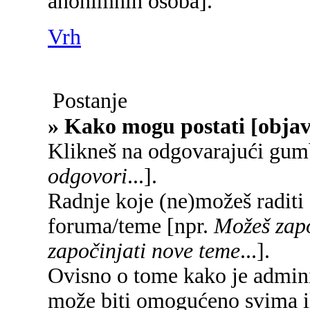
anonimnih osoba].
Vrh
Postanje
» Kako mogu postati [objav
Klikneš na odgovarajući gum
odgovori
...].
Radnje koje (ne)možeš raditi
foruma/teme [npr.
Možeš zapo
započinjati nove teme
...].
Ovisno o tome kako je adminis
može biti omogućeno svima il