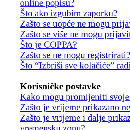
online popisu?
Što ako izgubim zaporku?
Zašto se uopće ne mogu prija
Zašto se više ne mogu prijavi
Što je COPPA?
Zašto se ne mogu registrirati
Što “Izbriši sve kolačiće” rad
Korisničke postavke
Kako mogu promijeniti svoje
Zašto je vrijeme prikazano n
Zašto je vrijeme i dalje prik
vremensku zonu?