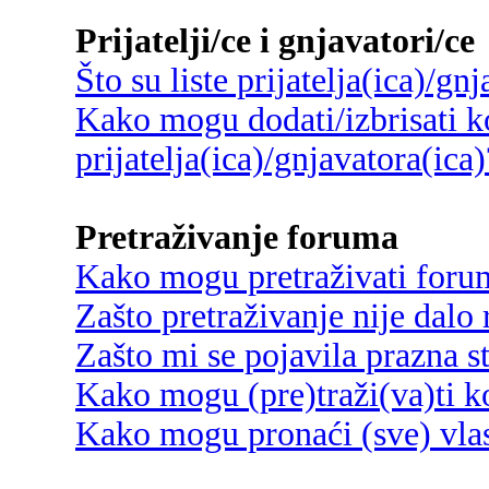
Prijatelji/ce i gnjavatori/ce
Što su liste prijatelja(ica)/gn
Kako mogu dodati/izbrisati ko
prijatelja(ica)/gnjavatora(ica)
Pretraživanje foruma
Kako mogu pretraživati foru
Zašto pretraživanje nije dalo 
Zašto mi se pojavila prazna s
Kako mogu (pre)traži(va)ti k
Kako mogu pronaći (sve) vlas