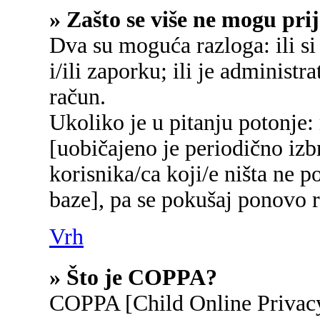
» Zašto se više ne mogu prij
Dva su moguća razloga: ili si
i/ili zaporku; ili je administr
račun.
Ukoliko je u pitanju potonje:
[uobičajeno je periodično izb
korisnika/ca koji/e ništa ne p
baze], pa se pokušaj ponovo re
Vrh
» Što je COPPA?
COPPA [Child Online Privacy