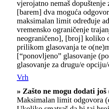
vjerojatno nemaš dopuštenje z
[barem] dva moguća odgovora 
maksimalan limit određuje adm
vremensko ograničenje trajanj
neograničeno], [broj] koliko 
prilikom glasovanja te o(ne)
[“ponovljeno” glasovanje (pon
glasovanje za drugu/e opciju/
Vrh
» Zašto ne mogu dodati još 
Maksimalan limit odgovora (o
Ukoliko smatraš da bi taj broj