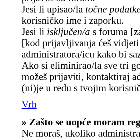
Jesi li upisao/la
točne podatk
korisničko ime i zaporku.
Jesi li
isključen/a
s foruma [za
[kod prijavljivanja ćeš vidjet
administratora/icu kako bi saz
Ako si eliminirao/la sve tri g
možeš prijaviti, kontaktiraj a
(ni)je u redu s tvojim korisn
Vrh
» Zašto se uopće moram regi
Ne moraš, ukoliko administrat