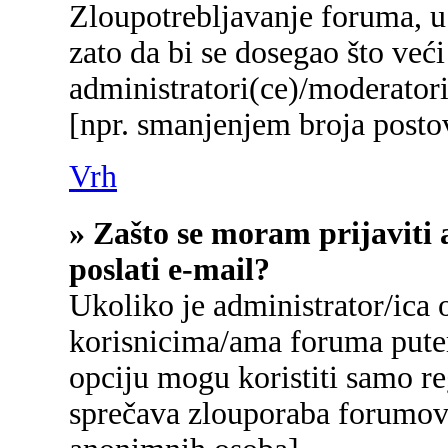
Zloupotrebljavanje foruma, u
zato da bi se dosegao što već
administratori(ce)/moderato
[npr. smanjenjem broja postov
Vrh
» Zašto se moram prijaviti 
poslati e-mail?
Ukoliko je administrator/ica
korisnicima/ama foruma pute
opciju mogu koristiti samo reg
sprečava zlouporaba forumova