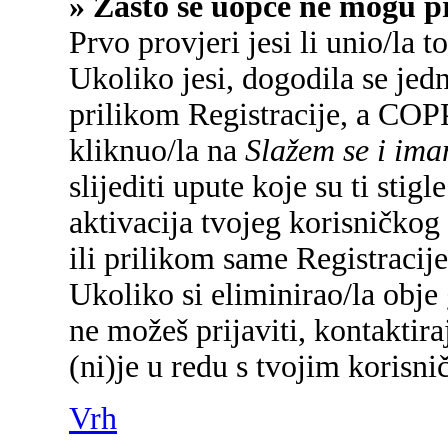
» Zašto se uopće ne mogu pr
Prvo provjeri jesi li unio/la 
Ukoliko jesi, dogodila se jed
prilikom Registracije, a COP
kliknuo/la na
Slažem se i im
slijediti upute koje su ti sti
aktivacija tvojeg korisničkog 
ili prilikom same Registracije 
Ukoliko si eliminirao/la obje 
ne možeš prijaviti, kontaktira
(ni)je u redu s tvojim korisn
Vrh