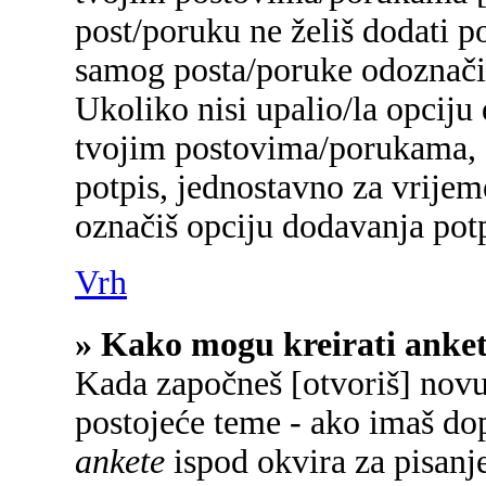
post/poruku ne želiš dodati p
samog posta/poruke odoznačiš
Ukoliko nisi upalio/la opciju
tvojim postovima/porukama, a
potpis, jednostavno za vrije
označiš opciju dodavanja potp
Vrh
» Kako mogu kreirati anke
Kada započneš [otvoriš] novu 
postojeće teme - ako imaš do
ankete
ispod okvira za pisanje