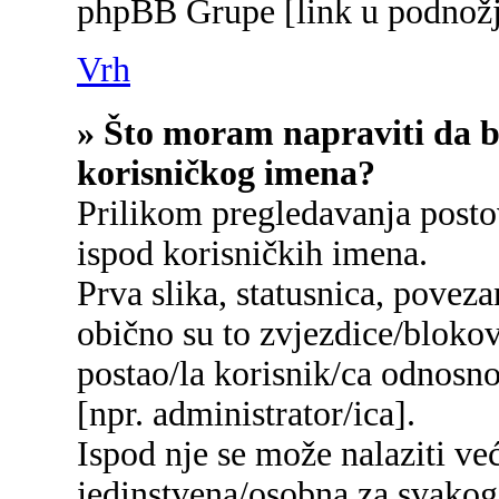
phpBB Grupe [link u podnožj
Vrh
» Što moram napraviti da bi
korisničkog imena?
Prilikom pregledavanja postov
ispod korisničkih imena.
Prva slika, statusnica, poveza
obično su to zvjezdice/blokov
postao/la korisnik/ca odnosn
[npr. administrator/ica].
Ispod nje se može nalaziti ve
jedinstvena/osobna za svakog/