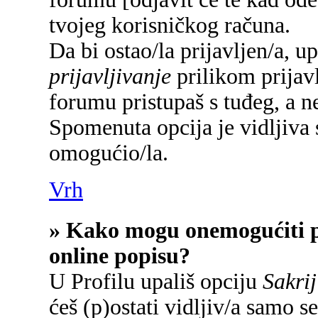
tvojeg korisničkog računa.
Da bi ostao/la prijavljen/a, u
prijavljivanje
prilikom prijavl
forumu pristupaš s tuđeg, a n
Spomenuta opcija je vidljiva 
omogućio/la.
Vrh
» Kako mogu onemogućiti p
online popisu?
U Profilu upališ opciju
Sakrij
ćeš (p)ostati vidljiv/a samo se