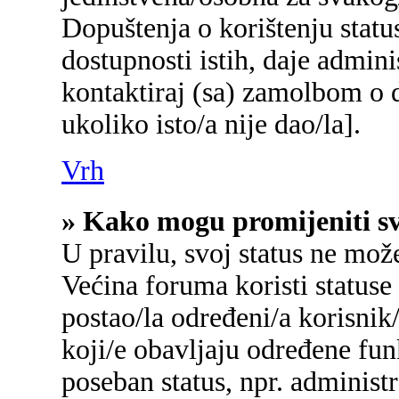
Dopuštenja o korištenju status
dostupnosti istih, daje admin
kontaktiraj (sa) zamolbom o d
ukoliko isto/a nije dao/la].
Vrh
» Kako mogu promijeniti sv
U pravilu, svoj status ne mož
Većina foruma koristi statuse
postao/la određeni/a korisnik/
koji/e obavljaju određene fu
poseban status, npr. administr