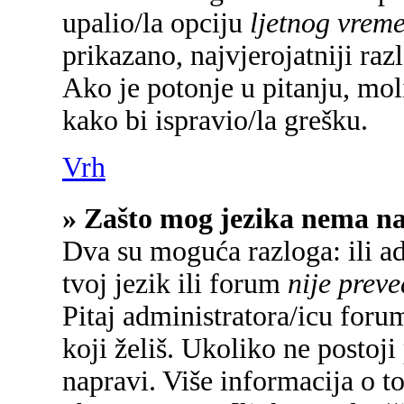
upalio/la opciju
ljetnog vrem
prikazano, najvjerojatniji raz
Ako je potonje u pitanju, mol
kako bi ispravio/la grešku.
Vrh
» Zašto mog jezika nema n
Dva su moguća razloga: ili a
tvoj jezik ili forum
nije prev
Pitaj administratora/icu forum
koji želiš. Ukoliko ne postoji
napravi. Više informacija o 