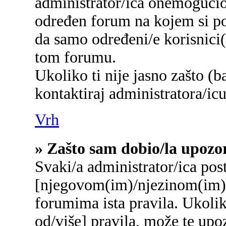
administrator/ica onemogućio/
određen forum na kojem si po
da samo određeni/e korisnici
tom forumu.
Ukoliko ti nije jasno zašto (b
kontaktiraj administratora/icu
Vrh
» Zašto sam dobio/la upozo
Svaki/a administrator/ica post
[njegovom(im)/njezinom(im)]
forumima ista pravila. Ukolik
od/više] pravila, može te upo