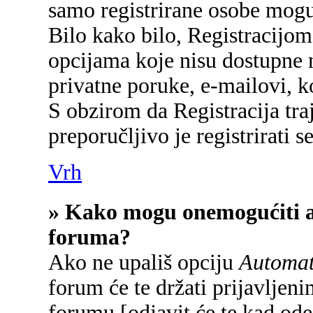
samo registrirane osobe mogu
Bilo kako bilo, Registracijom
opcijama koje nisu dostupne 
privatne poruke, e-mailovi, ko
S obzirom da Registracija tra
preporučljivo je registrirati se
Vrh
» Kako mogu onemogućiti a
foruma?
Ako ne upališ opciju
Automats
forum će te držati prijavlje
forumu [odjavit će te kad od