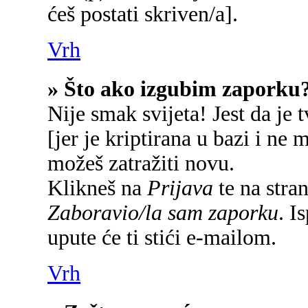
ćeš postati skriven/a].
Vrh
» Što ako izgubim zaporku
Nije smak svijeta! Jest da je 
[jer je kriptirana u bazi i ne 
možeš zatražiti novu.
Klikneš na
Prijava
te na stran
Zaboravio/la sam zaporku
. I
upute će ti stići e-mailom.
Vrh