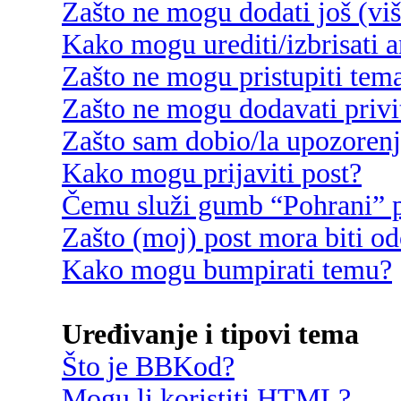
Zašto ne mogu dodati još (vi
Kako mogu urediti/izbrisati 
Zašto ne mogu pristupiti te
Zašto ne mogu dodavati privi
Zašto sam dobio/la upozoren
Kako mogu prijaviti post?
Čemu služi gumb “Pohrani” p
Zašto (moj) post mora biti o
Kako mogu bumpirati temu?
Uređivanje i tipovi tema
Što je BBKod?
Mogu li koristiti HTML?