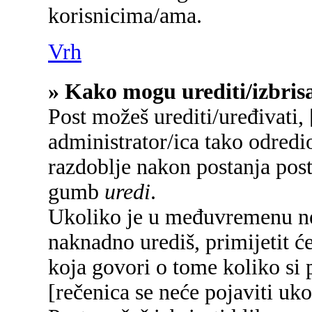
korisnicima/ama.
Vrh
» Kako mogu urediti/izbrisa
Post možeš urediti/uređivati,
administrator/ica tako odred
razdoblje nakon postanja pos
gumb
uredi
.
Ukoliko je u međuvremenu net
naknadno urediš, primijetit će
koja govori o tome koliko si p
[rečenica se neće pojaviti uko