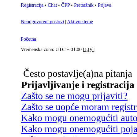
Registracija
•
Chat
•
ČPP
•
Pretražnik
•
Prijava
Neodgovoreni postovi
|
Aktivne teme
Početna
Vremenska zona: UTC + 01:00 [
LJV
]
Često postavlje(a)na pitanja
Prijavljivanje i registracija
Zašto se ne mogu prijaviti?
Zašto se uopće moram registri
Kako mogu onemogućiti autom
Kako mogu onemogućiti poja