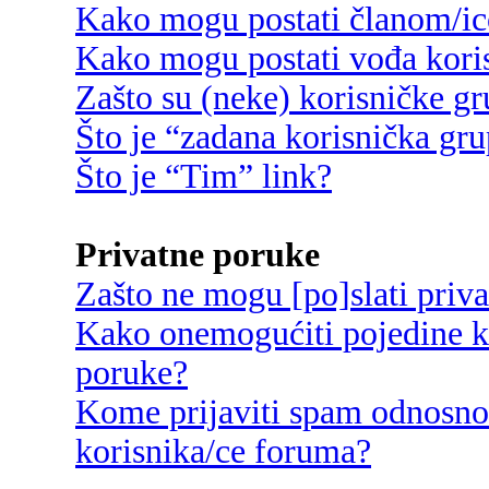
Kako mogu postati članom/ic
Kako mogu postati vođa kori
Zašto su (neke) korisničke g
Što je “zadana korisnička gr
Što je “Tim” link?
Privatne poruke
Zašto ne mogu [po]slati priv
Kako onemogućiti pojedine ko
poruke?
Kome prijaviti spam odnosno
korisnika/ce foruma?