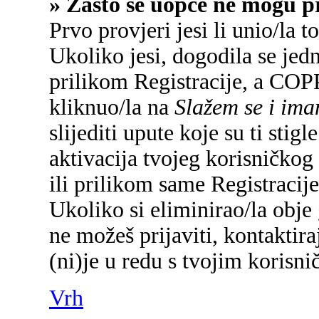
» Zašto se uopće ne mogu pr
Prvo provjeri jesi li unio/la 
Ukoliko jesi, dogodila se jed
prilikom Registracije, a COP
kliknuo/la na
Slažem se i im
slijediti upute koje su ti sti
aktivacija tvojeg korisničkog 
ili prilikom same Registracije 
Ukoliko si eliminirao/la obje 
ne možeš prijaviti, kontaktira
(ni)je u redu s tvojim korisn
Vrh