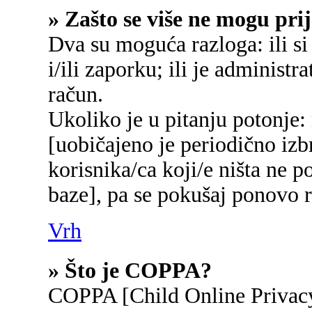
» Zašto se više ne mogu prij
Dva su moguća razloga: ili si
i/ili zaporku; ili je administr
račun.
Ukoliko je u pitanju potonje:
[uobičajeno je periodično izb
korisnika/ca koji/e ništa ne p
baze], pa se pokušaj ponovo re
Vrh
» Što je COPPA?
COPPA [Child Online Privacy