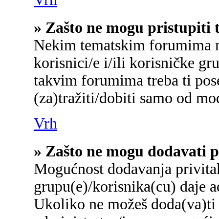
» Zašto ne mogu pristupit
Nekim tematskim forumima mo
korisnici/e i/ili korisničke gr
takvim forumima treba ti pos
(za)tražiti/dobiti samo od mo
Vrh
» Zašto ne mogu dodavati p
Mogućnost dodavanja privita
grupu(e)/korisnika(cu) daje a
Ukoliko ne možeš doda(va)ti 