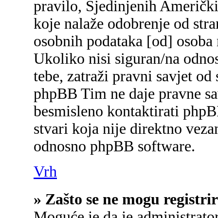
pravilo, Sjedinjenih Američk
koje nalaže odobrenje od stran
osobnih podataka [od] osoba 
Ukoliko nisi siguran/na odnos
tebe, zatraži pravni savjet od
phpBB Tim ne daje pravne sav
besmisleno kontaktirati phpB
stvari koja nije direktno ve
odnosno phpBB software.
Vrh
» Zašto se ne mogu registrir
Moguće je da je administrato