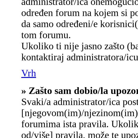
administrator/ica onemogućio/
određen forum na kojem si po
da samo određeni/e korisnici
tom forumu.
Ukoliko ti nije jasno zašto (b
kontaktiraj administratora/icu
Vrh
» Zašto sam dobio/la upozo
Svaki/a administrator/ica post
[njegovom(im)/njezinom(im)]
forumima ista pravila. Ukolik
od/više] pravila, može te upo