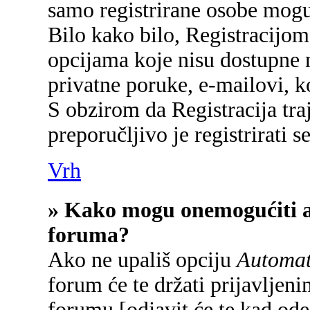
samo registrirane osobe mogu
Bilo kako bilo, Registracijom
opcijama koje nisu dostupne 
privatne poruke, e-mailovi, ko
S obzirom da Registracija tra
preporučljivo je registrirati se
Vrh
» Kako mogu onemogućiti a
foruma?
Ako ne upališ opciju
Automats
forum će te držati prijavlje
forumu [odjavit će te kad od