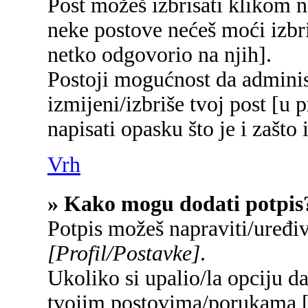
Post možeš izbrisati klikom
neke postove nećeš moći izbr
netko odgovorio na njih].
Postoji mogućnost da adminis
izmijeni/izbriše tvoj post [u 
napisati opasku što je i zašto 
Vrh
» Kako mogu dodati potpis
Potpis možeš napraviti/uređi
[Profil/Postavke]
.
Ukoliko si upalio/la opciju d
tvojim postovima/porukama 