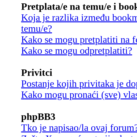
Pretplata/e na temu/e i bo
Koja je razlika između bookma
temu/e?
Kako se mogu pretplatiti na
Kako se mogu odpretplatiti?
Privitci
Postanje kojih privitaka je d
Kako mogu pronaći (sve) vlast
phpBB3
Tko je napisao/la ovaj forum