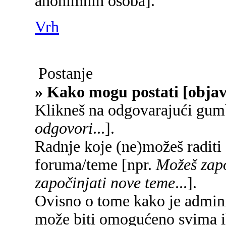
anonimnih osoba].
Vrh
Postanje
» Kako mogu postati [objav
Klikneš na odgovarajući gum
odgovori
...].
Radnje koje (ne)možeš raditi
foruma/teme [npr.
Možeš zapo
započinjati nove teme
...].
Ovisno o tome kako je adminis
može biti omogućeno svima il