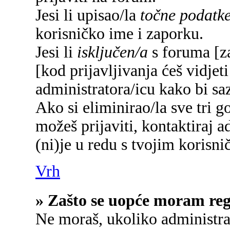
Jesi li upisao/la
točne podatk
korisničko ime i zaporku.
Jesi li
isključen/a
s foruma [za
[kod prijavljivanja ćeš vidjet
administratora/icu kako bi saz
Ako si eliminirao/la sve tri g
možeš prijaviti, kontaktiraj a
(ni)je u redu s tvojim korisn
Vrh
» Zašto se uopće moram regi
Ne moraš, ukoliko administrat