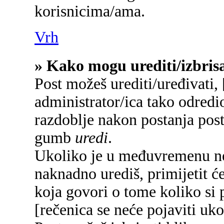
korisnicima/ama.
Vrh
» Kako mogu urediti/izbrisa
Post možeš urediti/uređivati,
administrator/ica tako odred
razdoblje nakon postanja pos
gumb
uredi
.
Ukoliko je u međuvremenu net
naknadno urediš, primijetit će
koja govori o tome koliko si p
[rečenica se neće pojaviti uko