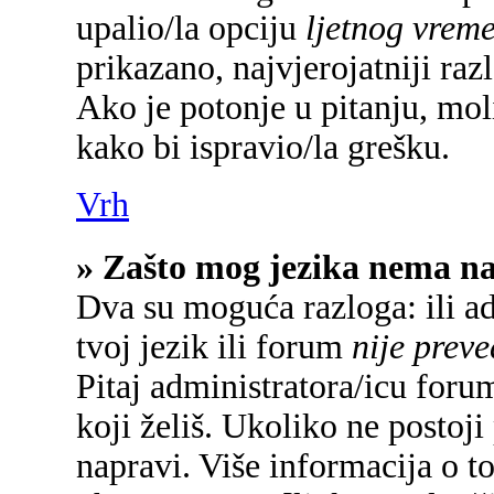
upalio/la opciju
ljetnog vrem
prikazano, najvjerojatniji raz
Ako je potonje u pitanju, mol
kako bi ispravio/la grešku.
Vrh
» Zašto mog jezika nema n
Dva su moguća razloga: ili a
tvoj jezik ili forum
nije prev
Pitaj administratora/icu forum
koji želiš. Ukoliko ne postoji
napravi. Više informacija o 