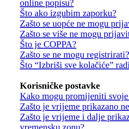
online popisu?
Što ako izgubim zaporku?
Zašto se uopće ne mogu prija
Zašto se više ne mogu prijavi
Što je COPPA?
Zašto se ne mogu registrirati
Što “Izbriši sve kolačiće” rad
Korisničke postavke
Kako mogu promijeniti svoje
Zašto je vrijeme prikazano n
Zašto je vrijeme i dalje prik
vremensku zonu?