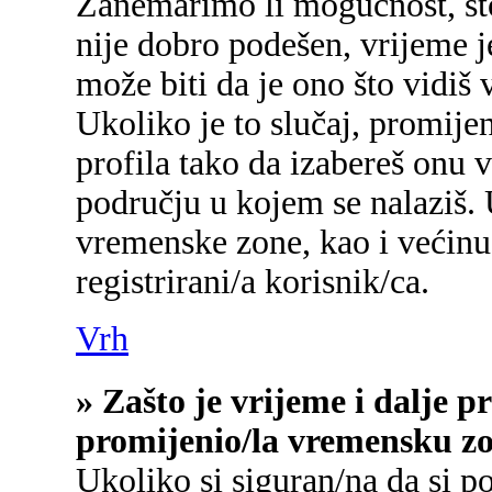
Zanemarimo li mogućnost, što 
nije dobro podešen, vrijeme j
može biti da je ono što vidiš
Ukoliko je to slučaj, promije
profila tako da izabereš onu
području u kojem se nalaziš.
vremenske zone, kao i većinu
registrirani/a korisnik/ca.
Vrh
» Zašto je vrijeme i dalje 
promijenio/la vremensku z
Ukoliko si siguran/na da si p