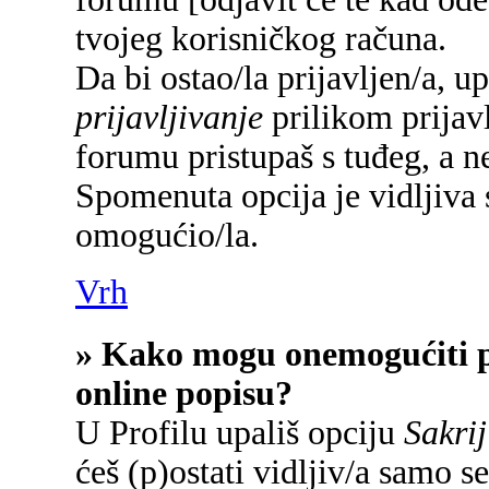
tvojeg korisničkog računa.
Da bi ostao/la prijavljen/a, u
prijavljivanje
prilikom prijavl
forumu pristupaš s tuđeg, a n
Spomenuta opcija je vidljiva 
omogućio/la.
Vrh
» Kako mogu onemogućiti p
online popisu?
U Profilu upališ opciju
Sakrij
ćeš (p)ostati vidljiv/a samo se