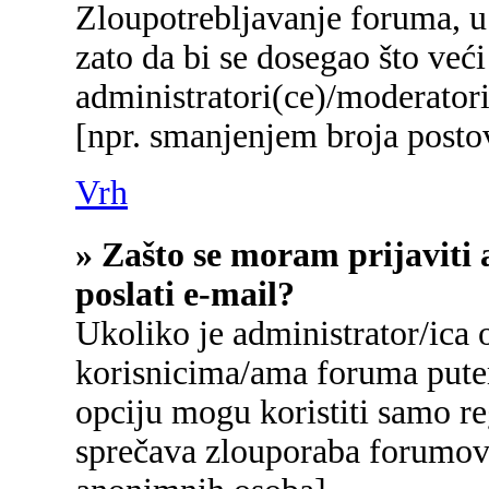
Zloupotrebljavanje foruma, u
zato da bi se dosegao što već
administratori(ce)/moderato
[npr. smanjenjem broja postov
Vrh
» Zašto se moram prijaviti 
poslati e-mail?
Ukoliko je administrator/ica
korisnicima/ama foruma pute
opciju mogu koristiti samo reg
sprečava zlouporaba forumova