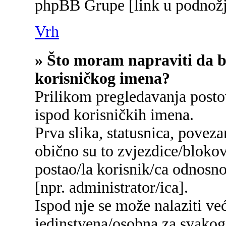
phpBB Grupe [link u podnožj
Vrh
» Što moram napraviti da bi
korisničkog imena?
Prilikom pregledavanja postov
ispod korisničkih imena.
Prva slika, statusnica, poveza
obično su to zvjezdice/blokov
postao/la korisnik/ca odnosn
[npr. administrator/ica].
Ispod nje se može nalaziti ve
jedinstvena/osobna za svakog/