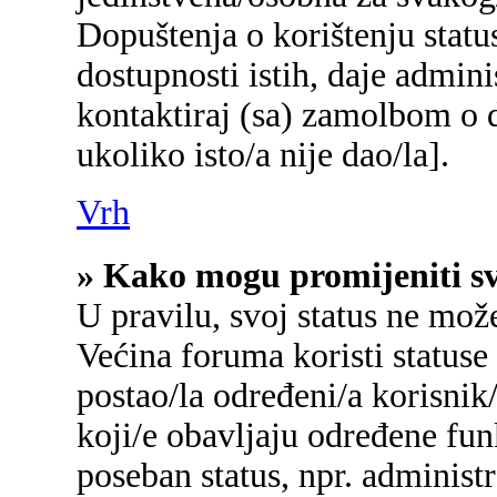
Dopuštenja o korištenju status
dostupnosti istih, daje admin
kontaktiraj (sa) zamolbom o d
ukoliko isto/a nije dao/la].
Vrh
» Kako mogu promijeniti sv
U pravilu, svoj status ne mož
Većina foruma koristi statuse
postao/la određeni/a korisnik/
koji/e obavljaju određene fu
poseban status, npr. administr