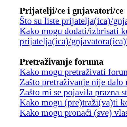
Prijatelji/ce i gnjavatori/ce
Što su liste prijatelja(ica)/gn
Kako mogu dodati/izbrisati ko
prijatelja(ica)/gnjavatora(ica)
Pretraživanje foruma
Kako mogu pretraživati foru
Zašto pretraživanje nije dalo 
Zašto mi se pojavila prazna s
Kako mogu (pre)traži(va)ti k
Kako mogu pronaći (sve) vlas