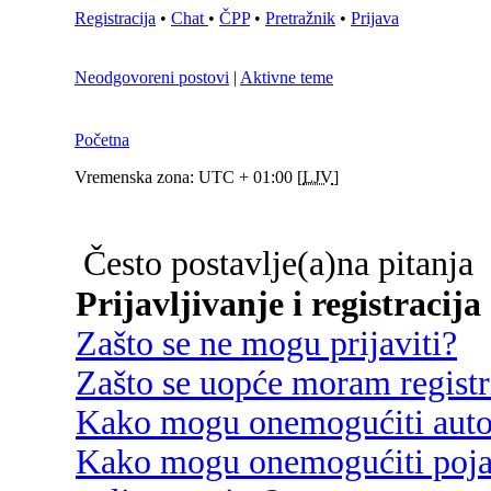
Registracija
•
Chat
•
ČPP
•
Pretražnik
•
Prijava
Neodgovoreni postovi
|
Aktivne teme
Početna
Vremenska zona: UTC + 01:00 [
LJV
]
Često postavlje(a)na pitanja
Prijavljivanje i registracija
Zašto se ne mogu prijaviti?
Zašto se uopće moram registri
Kako mogu onemogućiti autom
Kako mogu onemogućiti poja