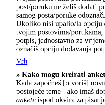
post/poruku ne želiš dodati p
samog posta/poruke odoznačiš
Ukoliko nisi upalio/la opciju
tvojim postovima/porukama, a
potpis, jednostavno za vrije
označiš opciju dodavanja potp
Vrh
» Kako mogu kreirati anke
Kada započneš [otvoriš] novu 
postojeće teme - ako imaš do
ankete
ispod okvira za pisanje