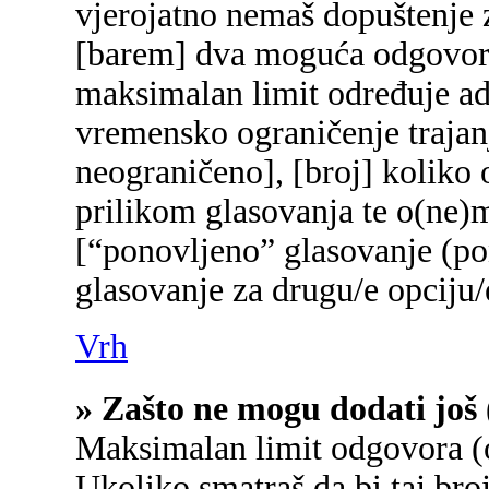
vjerojatno nemaš dopuštenje z
[barem] dva moguća odgovora 
maksimalan limit određuje adm
vremensko ograničenje trajanj
neograničeno], [broj] koliko 
prilikom glasovanja te o(ne)
[“ponovljeno” glasovanje (pon
glasovanje za drugu/e opciju/
Vrh
» Zašto ne mogu dodati još 
Maksimalan limit odgovora (o
Ukoliko smatraš da bi taj broj