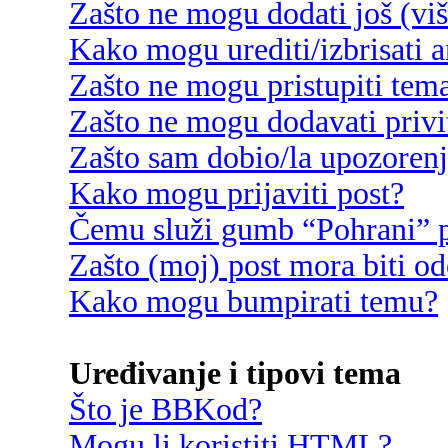
Zašto ne mogu dodati još (vi
Kako mogu urediti/izbrisati 
Zašto ne mogu pristupiti te
Zašto ne mogu dodavati privi
Zašto sam dobio/la upozoren
Kako mogu prijaviti post?
Čemu služi gumb “Pohrani” p
Zašto (moj) post mora biti o
Kako mogu bumpirati temu?
Uređivanje i tipovi tema
Što je BBKod?
Mogu li koristiti HTML?