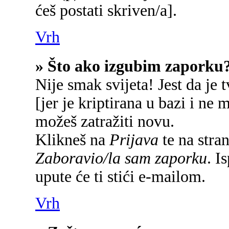
ćeš postati skriven/a].
Vrh
» Što ako izgubim zaporku
Nije smak svijeta! Jest da je 
[jer je kriptirana u bazi i ne 
možeš zatražiti novu.
Klikneš na
Prijava
te na stran
Zaboravio/la sam zaporku
. I
upute će ti stići e-mailom.
Vrh