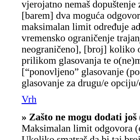
vjerojatno nemaš dopuštenje z
[barem] dva moguća odgovora 
maksimalan limit određuje adm
vremensko ograničenje trajanj
neograničeno], [broj] koliko 
prilikom glasovanja te o(ne)
[“ponovljeno” glasovanje (pon
glasovanje za drugu/e opciju/
Vrh
» Zašto ne mogu dodati još 
Maksimalan limit odgovora (o
Ukoliko smatraš da bi taj broj