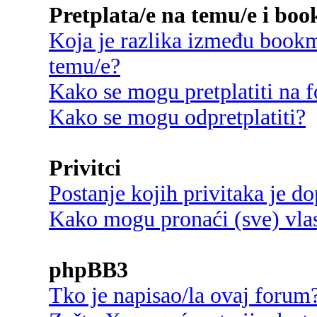
Pretplata/e na temu/e i bo
Koja je razlika između bookma
temu/e?
Kako se mogu pretplatiti na
Kako se mogu odpretplatiti?
Privitci
Postanje kojih privitaka je d
Kako mogu pronaći (sve) vlast
phpBB3
Tko je napisao/la ovaj forum