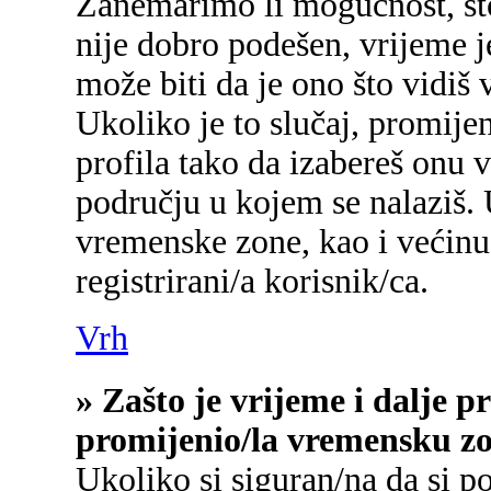
Zanemarimo li mogućnost, što 
nije dobro podešen, vrijeme j
može biti da je ono što vidiš
Ukoliko je to slučaj, promije
profila tako da izabereš onu
području u kojem se nalaziš.
vremenske zone, kao i većinu
registrirani/a korisnik/ca.
Vrh
» Zašto je vrijeme i dalje 
promijenio/la vremensku z
Ukoliko si siguran/na da si p