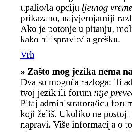
upalio/la opciju
ljetnog vrem
prikazano, najvjerojatniji raz
Ako je potonje u pitanju, mol
kako bi ispravio/la grešku.
Vrh
» Zašto mog jezika nema n
Dva su moguća razloga: ili a
tvoj jezik ili forum
nije prev
Pitaj administratora/icu forum
koji želiš. Ukoliko ne postoji
napravi. Više informacija o 