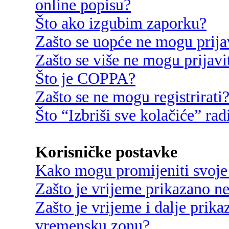
online popisu?
Što ako izgubim zaporku?
Zašto se uopće ne mogu prija
Zašto se više ne mogu prijavi
Što je COPPA?
Zašto se ne mogu registrirati
Što “Izbriši sve kolačiće” rad
Korisničke postavke
Kako mogu promijeniti svoje
Zašto je vrijeme prikazano n
Zašto je vrijeme i dalje prik
vremensku zonu?