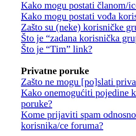
Kako mogu postati članom/ic
Kako mogu postati vođa kori
Zašto su (neke) korisničke g
Što je “zadana korisnička gr
Što je “Tim” link?
Privatne poruke
Zašto ne mogu [po]slati priv
Kako onemogućiti pojedine ko
poruke?
Kome prijaviti spam odnosno
korisnika/ce foruma?