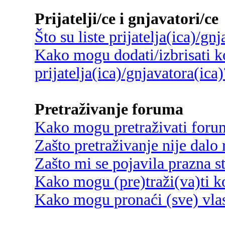
Prijatelji/ce i gnjavatori/ce
Što su liste prijatelja(ica)/gn
Kako mogu dodati/izbrisati ko
prijatelja(ica)/gnjavatora(ica)
Pretraživanje foruma
Kako mogu pretraživati foru
Zašto pretraživanje nije dalo 
Zašto mi se pojavila prazna s
Kako mogu (pre)traži(va)ti k
Kako mogu pronaći (sve) vlas