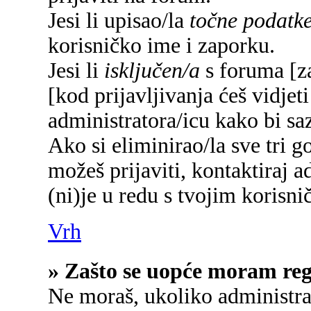
Jesi li upisao/la
točne podatk
korisničko ime i zaporku.
Jesi li
isključen/a
s foruma [za
[kod prijavljivanja ćeš vidjet
administratora/icu kako bi saz
Ako si eliminirao/la sve tri g
možeš prijaviti, kontaktiraj a
(ni)je u redu s tvojim korisn
Vrh
» Zašto se uopće moram regi
Ne moraš, ukoliko administrat