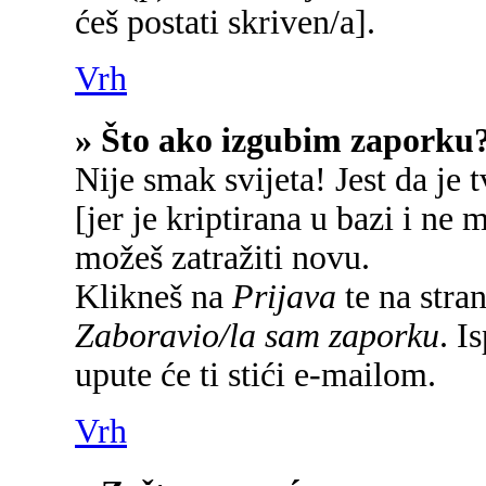
ćeš postati skriven/a].
Vrh
» Što ako izgubim zaporku
Nije smak svijeta! Jest da je 
[jer je kriptirana u bazi i ne 
možeš zatražiti novu.
Klikneš na
Prijava
te na stran
Zaboravio/la sam zaporku
. I
upute će ti stići e-mailom.
Vrh