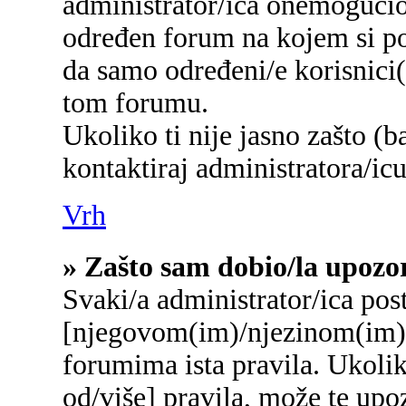
administrator/ica onemogućio/
određen forum na kojem si po
da samo određeni/e korisnici
tom forumu.
Ukoliko ti nije jasno zašto (b
kontaktiraj administratora/icu
Vrh
» Zašto sam dobio/la upozo
Svaki/a administrator/ica post
[njegovom(im)/njezinom(im)]
forumima ista pravila. Ukolik
od/više] pravila, može te upo