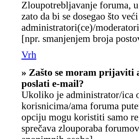
Zloupotrebljavanje foruma, u
zato da bi se dosegao što već
administratori(ce)/moderato
[npr. smanjenjem broja postov
Vrh
» Zašto se moram prijaviti 
poslati e-mail?
Ukoliko je administrator/ica
korisnicima/ama foruma pute
opciju mogu koristiti samo reg
sprečava zlouporaba forumova