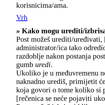
korisnicima/ama.
Vrh
» Kako mogu urediti/izbrisa
Post možeš urediti/uređivati,
administrator/ica tako odred
razdoblje nakon postanja pos
gumb
uredi
.
Ukoliko je u međuvremenu net
naknadno urediš, primijetit će
koja govori o tome koliko si p
[rečenica se neće pojaviti uko