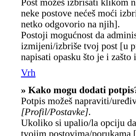
Post možeš izbrisati klikom
neke postove nećeš moći izbr
netko odgovorio na njih].
Postoji mogućnost da adminis
izmijeni/izbriše tvoj post [u 
napisati opasku što je i zašto 
Vrh
» Kako mogu dodati potpis
Potpis možeš napraviti/uređi
[Profil/Postavke]
.
Ukoliko si upalio/la opciju d
tvojim postovima/porukama 