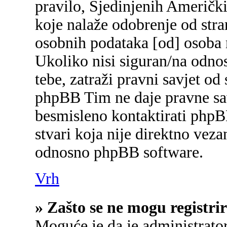
pravilo, Sjedinjenih Američk
koje nalaže odobrenje od stran
osobnih podataka [od] osoba 
Ukoliko nisi siguran/na odnos
tebe, zatraži pravni savjet od
phpBB Tim ne daje pravne sav
besmisleno kontaktirati phpB
stvari koja nije direktno ve
odnosno phpBB software.
Vrh
» Zašto se ne mogu registrir
Moguće je da je administrato