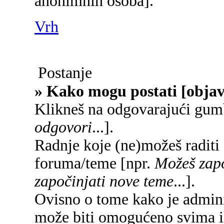
anonimnih osoba].
Vrh
Postanje
» Kako mogu postati [objav
Klikneš na odgovarajući gum
odgovori
...].
Radnje koje (ne)možeš raditi
foruma/teme [npr.
Možeš zapo
započinjati nove teme
...].
Ovisno o tome kako je adminis
može biti omogućeno svima il