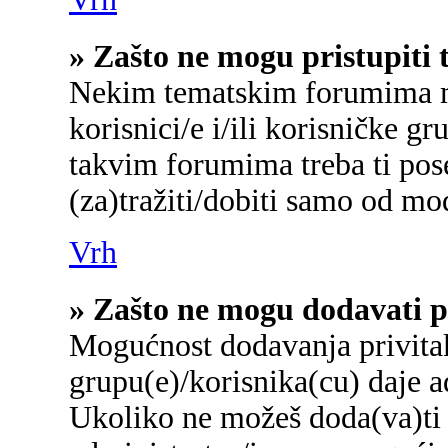
» Zašto ne mogu pristupit
Nekim tematskim forumima mo
korisnici/e i/ili korisničke gr
takvim forumima treba ti pos
(za)tražiti/dobiti samo od mo
Vrh
» Zašto ne mogu dodavati p
Mogućnost dodavanja privita
grupu(e)/korisnika(cu) daje a
Ukoliko ne možeš doda(va)ti 