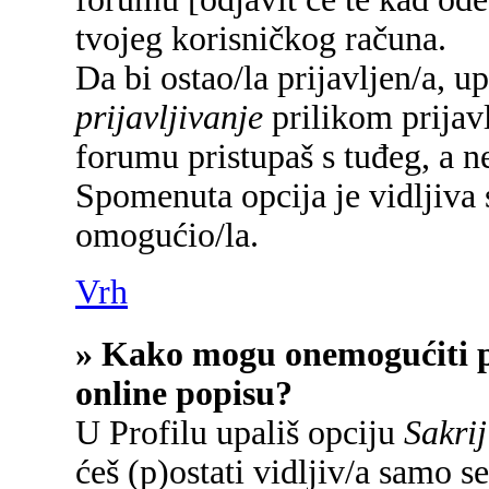
tvojeg korisničkog računa.
Da bi ostao/la prijavljen/a, u
prijavljivanje
prilikom prijavl
forumu pristupaš s tuđeg, a n
Spomenuta opcija je vidljiva 
omogućio/la.
Vrh
» Kako mogu onemogućiti p
online popisu?
U Profilu upališ opciju
Sakrij
ćeš (p)ostati vidljiv/a samo se