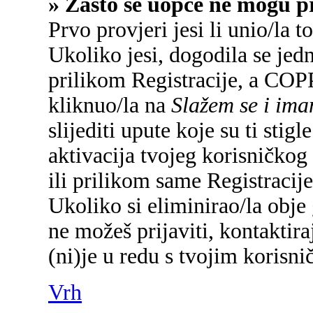
» Zašto se uopće ne mogu pr
Prvo provjeri jesi li unio/la 
Ukoliko jesi, dogodila se jed
prilikom Registracije, a COP
kliknuo/la na
Slažem se i im
slijediti upute koje su ti sti
aktivacija tvojeg korisničkog 
ili prilikom same Registracije 
Ukoliko si eliminirao/la obje 
ne možeš prijaviti, kontaktira
(ni)je u redu s tvojim korisn
Vrh