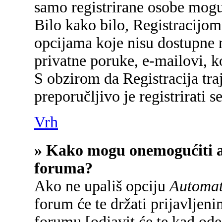
samo registrirane osobe mogu
Bilo kako bilo, Registracijom
opcijama koje nisu dostupne 
privatne poruke, e-mailovi, ko
S obzirom da Registracija tra
preporučljivo je registrirati se
Vrh
» Kako mogu onemogućiti a
foruma?
Ako ne upališ opciju
Automats
forum će te držati prijavlje
forumu [odjavit će te kad od