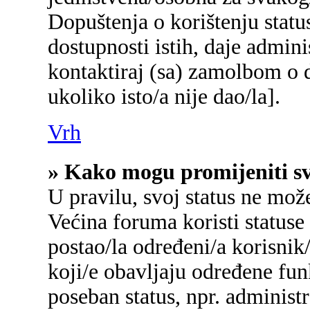
Dopuštenja o korištenju status
dostupnosti istih, daje admin
kontaktiraj (sa) zamolbom o d
ukoliko isto/a nije dao/la].
Vrh
» Kako mogu promijeniti sv
U pravilu, svoj status ne mož
Većina foruma koristi statuse
postao/la određeni/a korisnik/
koji/e obavljaju određene fu
poseban status, npr. administr