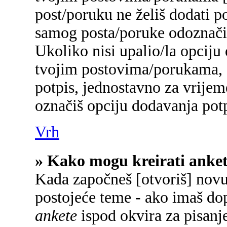
post/poruku ne želiš dodati p
samog posta/poruke odoznačiš
Ukoliko nisi upalio/la opciju
tvojim postovima/porukama, a
potpis, jednostavno za vrije
označiš opciju dodavanja potp
Vrh
» Kako mogu kreirati anke
Kada započneš [otvoriš] novu 
postojeće teme - ako imaš do
ankete
ispod okvira za pisanje