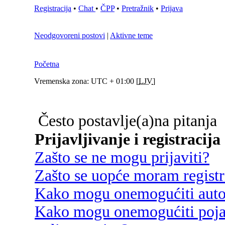
Registracija
•
Chat
•
ČPP
•
Pretražnik
•
Prijava
Neodgovoreni postovi
|
Aktivne teme
Početna
Vremenska zona: UTC + 01:00 [
LJV
]
Često postavlje(a)na pitanja
Prijavljivanje i registracija
Zašto se ne mogu prijaviti?
Zašto se uopće moram registri
Kako mogu onemogućiti autom
Kako mogu onemogućiti poja