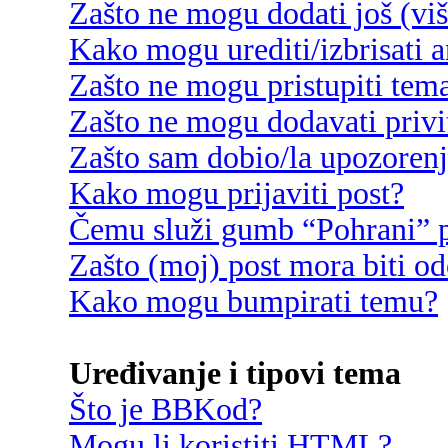
Zašto ne mogu dodati još (vi
Kako mogu urediti/izbrisati 
Zašto ne mogu pristupiti te
Zašto ne mogu dodavati privi
Zašto sam dobio/la upozoren
Kako mogu prijaviti post?
Čemu služi gumb “Pohrani” p
Zašto (moj) post mora biti o
Kako mogu bumpirati temu?
Uređivanje i tipovi tema
Što je BBKod?
Mogu li koristiti HTML?