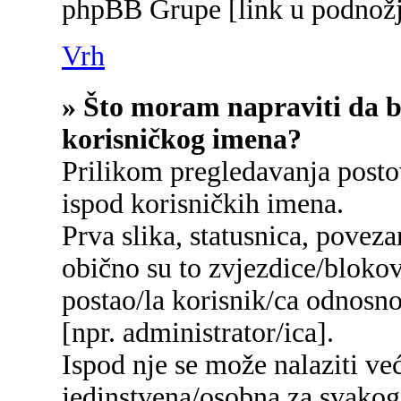
phpBB Grupe [link u podnožj
Vrh
» Što moram napraviti da bi
korisničkog imena?
Prilikom pregledavanja postov
ispod korisničkih imena.
Prva slika, statusnica, poveza
obično su to zvjezdice/blokov
postao/la korisnik/ca odnosn
[npr. administrator/ica].
Ispod nje se može nalaziti ve
jedinstvena/osobna za svakog/