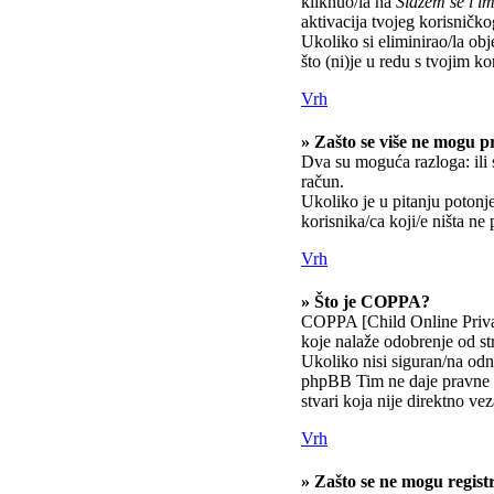
kliknuo/la na
Slažem se i 
aktivacija tvojeg korisničkog
Ukoliko si eliminirao/la obj
što (ni)je u redu s tvojim k
Vrh
» Zašto se više ne mogu pr
Dva su moguća razloga: ili 
račun.
Ukoliko je u pitanju potonje
korisnika/ca koji/e ništa ne
Vrh
» Što je COPPA?
COPPA [Child Online Privac
koje nalaže odobrenje od st
Ukoliko nisi siguran/na odno
phpBB Tim ne daje pravne s
stvari koja nije direktno 
Vrh
» Zašto se ne mogu registr