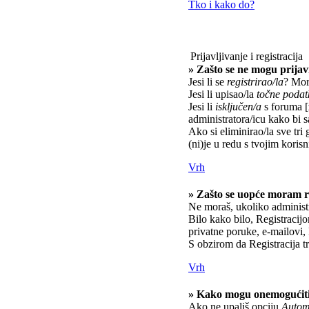
Tko i kako do?
Prijavljivanje i registracija
» Zašto se ne mogu prijavi
Jesi li se
registrirao/la
? Mora
Jesi li upisao/la
točne podat
Jesi li
isključen/a
s foruma [z
administratora/icu kako bi s
Ako si eliminirao/la sve tri 
(ni)je u redu s tvojim kori
Vrh
» Zašto se uopće moram re
Ne moraš, ukoliko administr
Bilo kako bilo, Registracij
privatne poruke, e-mailovi, 
S obzirom da Registracija tr
Vrh
» Kako mogu onemogućiti
Ako ne upališ opciju
Automa