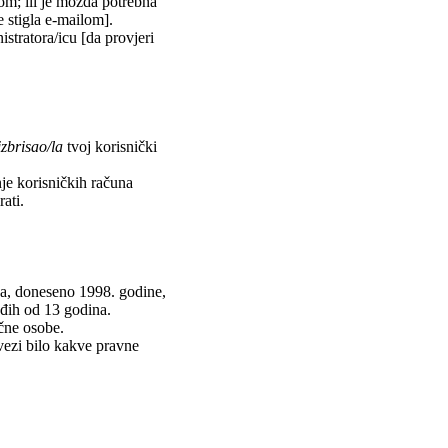
lom; ili je možda potrebna
je stigla e-mailom].
istratora/icu [da provjeri
izbrisao/la
tvoj korisnički
nje korisničkih računa
ati.
va, doneseno 1998. godine,
ađih od 13 godina.
učne osobe.
vezi bilo kakve pravne