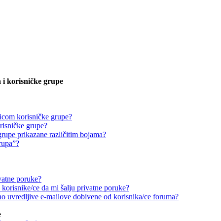
 i korisničke grupe
icom korisničke grupe?
risničke grupe?
grupe prikazane različitim bojama?
grupa”?
vatne poruke?
korisnike/ce da mi šalju privatne poruke?
o uvredljive e-mailove dobivene od korisnika/ce foruma?
e