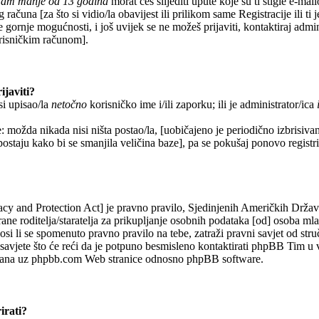
imam manje od 13 godina
morat ćeš slijediti upute koje su ti stigle e-mai
 računa [za što si vidio/la obavijest ili prilikom same Registracije ili ti 
e gornje mogućnosti, i još uvijek se ne možeš prijaviti, kontaktiraj admin
orisničkim računom].
ijaviti?
si upisao/la
netočno
korisničko ime i/ili zaporku; ili je administrator/ica
: možda nikada nisi ništa postao/la, [uobičajeno je periodično izbrisiva
 postaju kako bi se smanjila veličina baze], pa se pokušaj ponovo registrir
y and Protection Act] je pravno pravilo, Sjedinjenih Američkih Drža
rane roditelja/staratelja za prikupljanje osobnih podataka [od] osoba ml
si li se spomenuto pravno pravilo na tebe, zatraži pravni savjet od str
avjete što će reći da je potpuno besmisleno kontaktirati phpBB Tim u 
vezana uz phpbb.com Web stranice odnosno phpBB software.
irati?