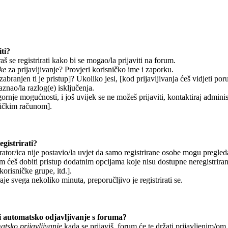
ti?
š se registrirati kako bi se mogao/la prijaviti na forum.
ke
za prijavljivanje? Provjeri korisničko ime i zaporku.
abranjen ti je pristup]? Ukoliko jesi, [kod prijavljivanja ćeš vidjeti por
aznao/la razlog(e) isključenja.
gornje mogućnosti, i još uvijek se ne možeš prijaviti, kontaktiraj adminis
sničkim računom].
gistrirati?
ator/ica nije postavio/la uvjet da samo registrirane osobe mogu pregleda
om ćeš dobiti pristup dodatnim opcijama koje nisu dostupne neregistrira
korisničke grupe, itd.].
aje svega nekoliko minuta, preporučljivo je registrirati se.
 automatsko odjavljivanje s foruma?
tsko prijavljivanje
kada se prijaviš, forum će te držati prijavljenim/o