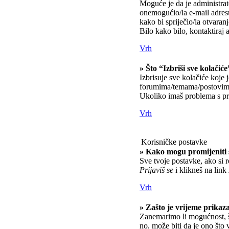
Moguće je da je administrato
onemogućio/la e-mail adresu
kako bi spriječio/la otvaran
Bilo kako bilo, kontaktiraj 
Vrh
» Što “Izbriši sve kolačiće
Izbrisuje sve kolačiće koje 
forumima/temama/postovima
Ukoliko imaš problema s pri
Vrh
Korisničke postavke
» Kako mogu promijeniti 
Sve tvoje postavke, ako si r
Prijaviš se
i klikneš na link
Vrh
» Zašto je vrijeme prikaz
Zanemarimo li mogućnost, št
no, može biti da je ono što 