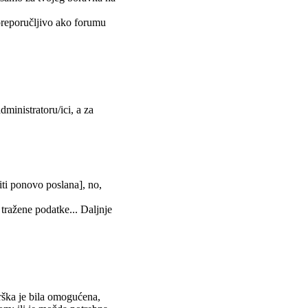
 preporučljivo ako forumu
dministratoru/ici, a za
biti ponovo poslana], no,
 tražene podatke... Daljnje
rška je bila omogućena,