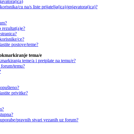
njavatora(ica)
orisnika/cu na/s liste prijatelja(ica)/gnjavatora(ica)?
rum?
 rezultat(a)e?
stranica?
korisnike/ce?
astite postove/teme?
ookmarkiranje tema/e
markiranja teme/a i pretplate na temu/e?
a forum/temu?
?
 dopušteno?
stite privitke?
um?
stupna?
ouporabe/pravnih stvari vezanih uz forum?