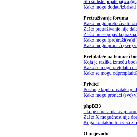
Što su liste prijatelja(ica)/g
Kako mogu dodati/izbrisati k
Pretraživanje foruma
Kako mogu pretraživati fo
Zašto pretraživanje nije dalo
Zašto mi se pojavila prazna 
Kako mogu (pre)traži(va)ti 
Kako mogu pronaći (sve) vl
Pretplata/e na temu/e i b
Koja je razlika između book
Kako se mogu pretplatiti n
Kako se mogu odpretplatiti
Privitci
Postanje kojih privitaka je
Kako mogu pronaći (sve) vla
phpBB3
Tko je napisao/la ovaj for
Zašto X mogućnost nije do
Koga kontaktirati u vezi zl
O prijevodu