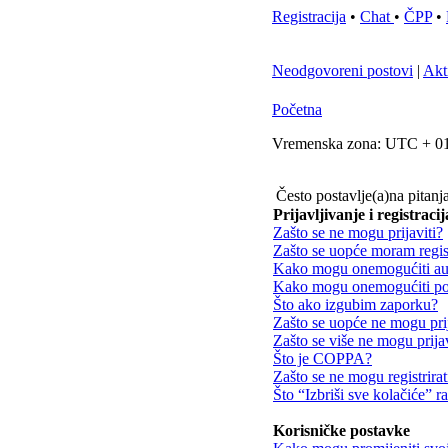
Registracija
•
Chat
•
ČPP
•
Neodgovoreni postovi
|
Akt
Početna
Vremenska zona: UTC + 01
Često postavlje(a)na pitanj
Prijavljivanje i registracij
Zašto se ne mogu prijaviti?
Zašto se uopće moram regist
Kako mogu onemogućiti aut
Kako mogu onemogućiti poj
Što ako izgubim zaporku?
Zašto se uopće ne mogu prij
Zašto se više ne mogu prijav
Što je COPPA?
Zašto se ne mogu registrirat
Što “Izbriši sve kolačiće” r
Korisničke postavke