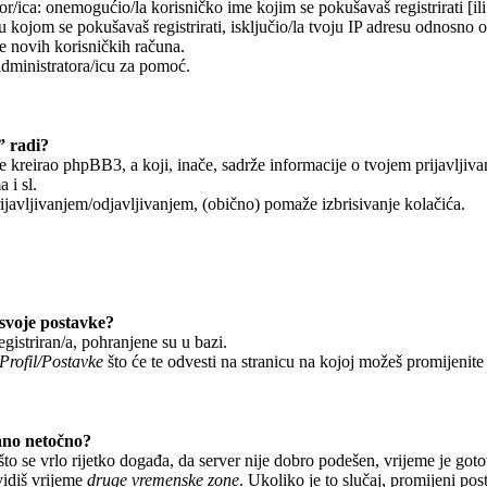
r/ica: onemogućio/la korisničko ime kojim se pokušavaš registrirati [ili 
 kojom se pokušavaš registrirati, isključio/la tvoju IP adresu odnosno 
je novih korisničkih računa.
administratora/icu za pomoć.
” radi?
je kreirao phpBB3, a koji, inače, sadrže informacije o tvojem prijavljiv
 i sl.
javljivanjem/odjavljivanjem, (obično) pomaže izbrisivanje kolačića.
svoje postavke?
egistriran/a, pohranjene su u bazi.
Profil/Postavke
što će te odvesti na stranicu na kojoj možeš promijenite
ano netočno?
o se vrlo rijetko događa, da server nije dobro podešen, vrijeme je got
vidiš vrijeme
druge vremenske zone
. Ukoliko je to slučaj, promijeni po