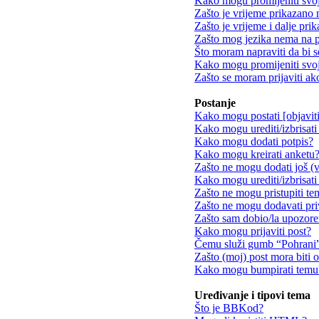
Kako mogu promijeniti svo
Zašto je vrijeme prikazano
Zašto je vrijeme i dalje pr
Zašto mog jezika nema na 
Što moram napraviti da bi s
Kako mogu promijeniti svoj
Zašto se moram prijaviti ak
Postanje
Kako mogu postati [objavit
Kako mogu urediti/izbrisati
Kako mogu dodati potpis?
Kako mogu kreirati anketu
Zašto ne mogu dodati još (v
Kako mogu urediti/izbrisati
Zašto ne mogu pristupiti t
Zašto ne mogu dodavati pri
Zašto sam dobio/la upozore
Kako mogu prijaviti post?
Čemu služi gumb “Pohrani” 
Zašto (moj) post mora biti 
Kako mogu bumpirati temu
Uređivanje i tipovi tema
Što je BBKod?