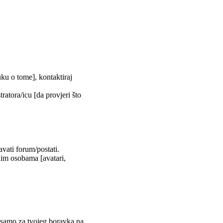
uku o tome], kontaktiraj
tratora/icu [da provjeri što
vati forum/postati.
nim osobama [avatari,
m samo za tvojeg boravka na