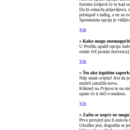
forumu [odjavit će te kad o
Da bi ostao/la prijavljen/a, 
pristupaš s tuđeg, a ne sa s
Spomenuta opcija je vidljiv
Vrh
» Kako mogu onemogućiti
U Profilu upališ opciju
Sakr
ostale ćeš postati skriven/a].
Vrh
» Što ako izgubim zapor
Nije smak svijeta! Jest da je
možeš zatražiti novu.
Klikneš na
Prijava
te na str
upute će ti stići e-mailom.
Vrh
» Zašto se uopće ne mogu 
Prvo provjeri jesi li unio/la
Ukoliko jesi, dogodila se j