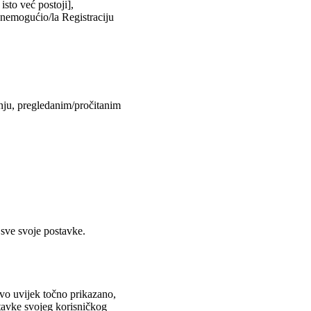
isto već postoji],
onemogućio/la Registraciju
anju, pregledanim/pročitanim
 sve svoje postavke.
ovo uvijek točno prikazano,
stavke svojeg korisničkog