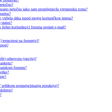
je postavke?
 netočno?
ikazano netočno iako sam promijenio/la vremensku zonu?
popisu?
e vidjela slika ispod mojeg korisničkog imena?
 status?
o želim korisniku/ci foruma poslati e-mail?
i] temu/post na forum(u)?
 post?
?
iše) odgovora (opcija)?
 anketu?
ematskom forumu?
vitke?
nje?
prilikom postanja/pisanja poruke(a)?
odobren?
?