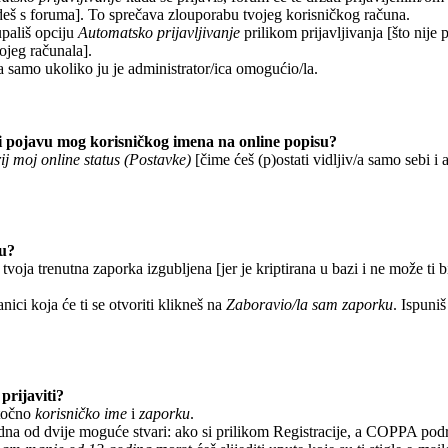
deš s foruma]. To sprečava zlouporabu tvojeg korisničkog računa.
upališ opciju
Automatsko prijavljivanje
prilikom prijavljivanja [što nije
vojeg računala].
a samo ukoliko ju je administrator/ica omogućio/la.
 pojavu mog korisničkog imena na online popisu?
ij moj online status (Postavke)
[čime ćeš (p)ostati vidljiv/a samo sebi i a
ku?
 tvoja trenutna zaporka izgubljena [jer je kriptirana u bazi i ne može ti 
anici koja će ti se otvoriti klikneš na
Zaboravio/la sam zaporku
. Ispuniš
prijaviti?
 točno
korisničko ime
i
zaporku
.
edna od dvije moguće stvari: ako si prilikom Registracije, a COPPA pod