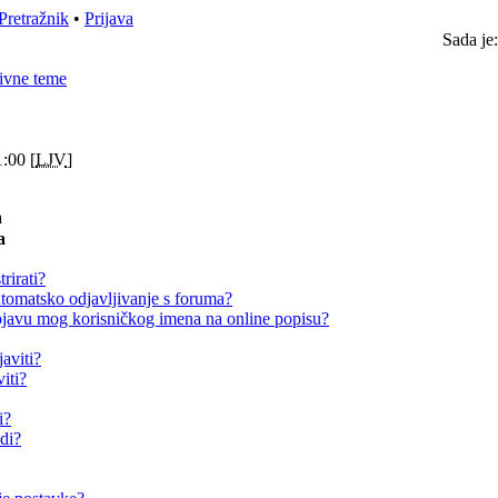
Pretražnik
•
Prijava
Sada je
ivne teme
:00 [
LJV
]
a
a
rirati?
omatsko odjavljivanje s foruma?
avu mog korisničkog imena na online popisu?
aviti?
iti?
i?
adi?