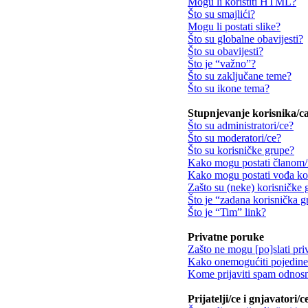
Mogu li koristiti HTML?
Što su smajlići?
Mogu li postati slike?
Što su globalne obavijesti?
Što su obavijesti?
Što je “važno”?
Što su zaključane teme?
Što su ikone tema?
Stupnjevanje korisnika/ca
Što su administratori/ce?
Što su moderatori/ce?
Što su korisničke grupe?
Kako mogu postati članom/
Kako mogu postati vođa ko
Zašto su (neke) korisničke 
Što je “zadana korisnička 
Što je “Tim” link?
Privatne poruke
Zašto ne mogu [po]slati pri
Kako onemogućiti pojedine 
Kome prijaviti spam odnosn
Prijatelji/ce i gnjavatori/c