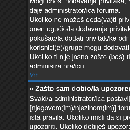
Mogućnost dodavanja privitaka, 
daje administrator/ica foruma.
Ukoliko ne možeš doda(va)ti privi
onemogućio/la dodavanje privita
pokušao/la dodati privitak/ke o
korisnici(e)/grupe mogu dodavati
Ukoliko ti nije jasno zašto (baš) 
administratora/icu.
Vrh
» Zašto sam dobio/la upozore
Svaki/a administrator/ica postavlj
[njegovom(im)/njezinom(im)] for
ista pravila. Ukoliko misli da si p
upozoriti. Ukoliko dobiješ upozor