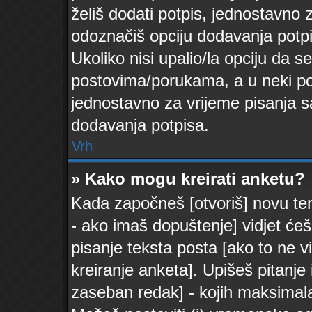
želiš dodati potpis, jednostavno
odoznačiš opciju dodavanja potp
Ukoliko nisi upalio/la opciju da 
postovima/porukama, a u neki pos
jednostavno za vrijeme pisanja 
dodavanja potpisa.
Vrh
» Kako mogu kreirati anketu?
Kada započneš [otvoriš] novu temu
- ako imaš dopuštenje] vidjet će
pisanje teksta posta [ako to ne 
kreiranje anketa]. Upišeš pitanj
zaseban redak] - kojih maksimalan