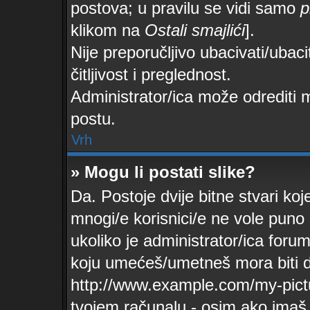
postova; u pravilu se vidi samo
p
klikom na
Ostali smajlići
].
Nije preporučljivo ubacivati/ubac
čitljivost i preglednost.
Administrator/ica može odrediti 
postu.
Vrh
» Mogu li postati slike?
Da. Postoje dvije bitne stvari koj
mnogi/e korisnici/e ne vole puno
ukoliko je administrator/ica foru
koju umećeš/umetneš mora biti d
http://www.example.com/my-pictu
tvojem računalu - osim ako ima