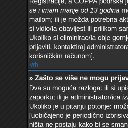
Registracije, a COPPA podrška j
se i imam manje od 13 godina
mor
mailom; ili je možda potrebna akt
si vidio/la obavijest ili prilikom sa
Ukoliko si eliminirao/la obje gor
prijaviti, kontaktiraj administrator
korisničkim računom].
Vrh
» Zašto se više ne mogu prijav
Dva su moguća razloga: ili si up
zaporku; ili je administrator/ica
iz
Ukoliko je u pitanju potonje: mož
[uobičajeno je periodično izbrisiv
ništa ne postaju kako bi se sman