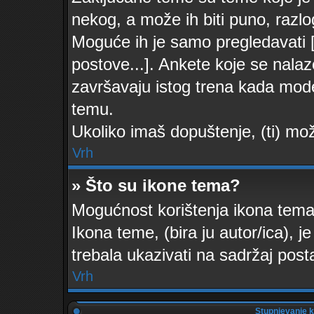
nekog, a može ih biti puno, razlo
Moguće ih je samo pregledavati [d
postove...]. Ankete koje se nalaz
završavaju istog trena kada moder
temu.
Ukoliko imaš dopuštenje, (ti) mož
Vrh
» Što su ikone tema?
Mogućnost korištenja ikona tema 
Ikona teme, (bira ju autor/ica), j
trebala ukazivati na sadržaj post
Vrh
Stupnjevanje k