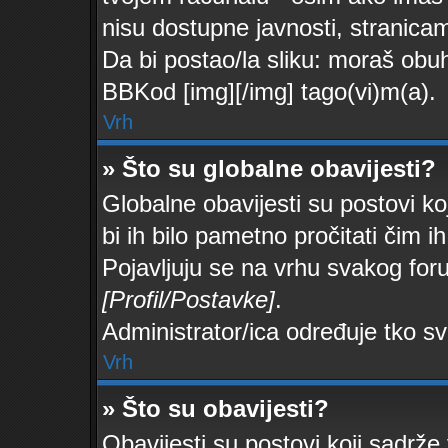
nisu dostupne javnosti, stranica
Da bi postao/la sliku: moraš obuh
BBKod [img][/img] tago(vi)m(a).
Vrh
» Što su globalne obavijesti?
Globalne obavijesti su postovi ko
bi ih bilo pametno pročitati čim ih
Pojavljuju se na vrhu svakog foru
[Profil/Postavke]
.
Administrator/ica određuje tko sv
Vrh
» Što su obavijesti?
Obavijesti su postovi koji sadrže 