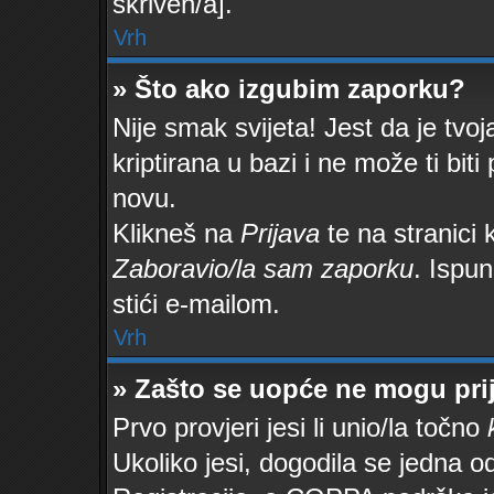
skriven/a].
Vrh
» Što ako izgubim zaporku?
Nije smak svijeta! Jest da je tvoj
kriptirana u bazi i ne može ti bit
novu.
Klikneš na
Prijava
te na stranici k
Zaboravio/la sam zaporku
. Ispun
stići e-mailom.
Vrh
» Zašto se uopće ne mogu prij
Prvo provjeri jesi li unio/la točno
Ukoliko jesi, dogodila se jedna o