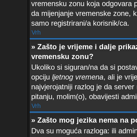
vremensku zonu koja odgovara po
da mijenjanje vremenske zone, ka
samo registrirani/a korisnik/ca.
Vrh
» Zašto je vrijeme i dalje pri
vremensku zonu?
Ukoliko si siguran/na da si posta
opciju
ljetnog vremena
, ali je vr
najvjerojatniji razlog je da serve
pitanju, molim(o), obavijesti admi
Vrh
» Zašto mog jezika nema na p
Dva su moguća razloga: ili admin