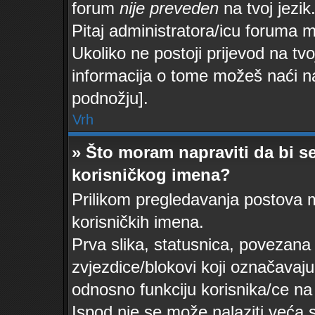
forum
nije preveden
na tvoj jezik
Pitaj administratora/icu foruma mož
Ukoliko ne postoji prijevod na tvo
informacija o tome možeš naći n
podnožju].
Vrh
» Što moram napraviti da bi se
korisničkog imena?
Prilikom pregledavanja postova mo
korisničkih imena.
Prva slika, statusnica, povezana 
zvjezdice/blokovi koji označavaju
odnosno funkciju korisnika/ce na 
Ispod nje se može nalaziti veća 