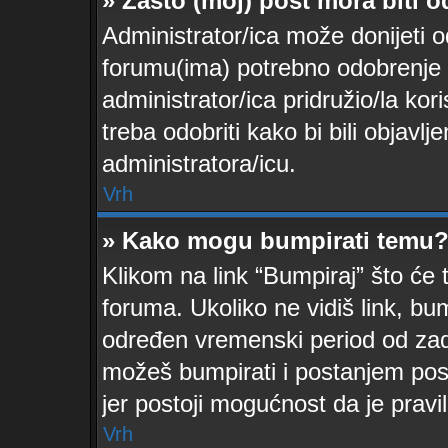
» Zašto (moj) post mora biti 
Administrator/ica može donijeti 
forumu(ima) potrebno odobrenje kak
administrator/ica pridružio/la ko
treba odobriti kako bi bili objavlje
administratora/icu.
Vrh
» Kako mogu bumpirati temu
Klikom na link “Bumpiraj” što će 
foruma. Ukoliko ne vidiš link, bu
određen vremenski period od zad
možeš bumpirati i postanjem post
jer postoji mogućnost da je prav
Vrh