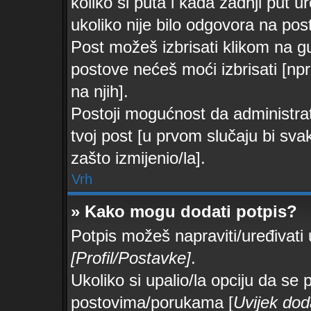
koliko si puta i kada zadnji put u
ukoliko nije bilo odgovora na post
Post možeš izbrisati klikom na
postove nećeš moći izbrisati [n
na njih].
Postoji mogućnost da administrato
tvoj post [u prvom slučaju bi sva
zašto izmijenio/la].
Vrh
» Kako mogu dodati potpis?
Potpis možeš napraviti/uređivati
[Profil/Postavke]
.
Ukoliko si upalio/la opciju da se
postovima/porukama [
Uvijek dod