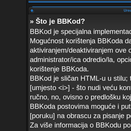
Uređ
» Što je BBKod?
BBKod je specijalna implementa
Mogućnost korištenja BBKoda daj
aktiviranjem/deaktiviranjem ove o
administrator/ica odredio/la, opc
korištenje BBKoda.
BBKod je sličan HTML-u u stilu; 
[umjesto <i>] - što nudi veću kon
ručno, no, ovisno o predlošku koj
BBKoda postovima moguće i pute
[poruku] na obrascu za pisanje p
Za više informacija o BBKodu po