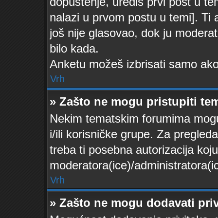
dopuštenje, urediš prvi post u te
nalazi u prvom postu u temi]. Ti
još nije glasovao, dok ju moderat
bilo kada.
Anketu možeš izbrisati samo ako 
Vrh
» Zašto ne mogu pristupiti t
Nekim tematskim forumima mogu p
i/ili korisničke grupe. Za pregle
treba ti posebna autorizacija koj
moderatora(ice)/administratora(ic
Vrh
» Zašto ne mogu dodavati priv