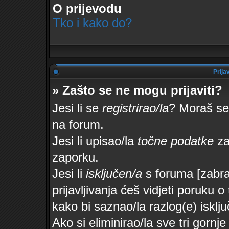
O prijevodu
Tko i kako do?
Prijav
» Zašto se ne mogu prijaviti?
Jesi li se
registrirao/la
? Moraš se 
na forum.
Jesi li upisao/la
točne podatke
za 
zaporku.
Jesi li
isključen/a
s foruma [zabran
prijavljivanja ćeš vidjeti poruku o
kako bi saznao/la razlog(e) isklju
Ako si eliminirao/la sve tri gorn