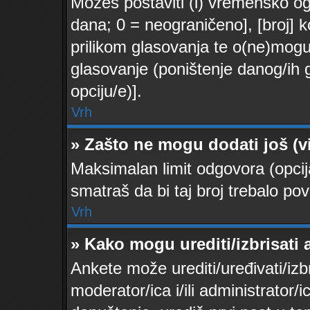
Možeš postaviti (i) vremensko ogr
dana; 0 = neograničeno], [broj] k
prilikom glasovanja te o(ne)moguć
glasovanje (poništenje danog/ih 
opciju/e)].
Vrh
» Zašto ne mogu dodati još (v
Maksimalan limit odgovora (opcij
smatraš da bi taj broj trebalo pov
Vrh
» Kako mogu urediti/izbrisati
Ankete može urediti/uređivati/izbri
moderator/ica i/ili administrator/