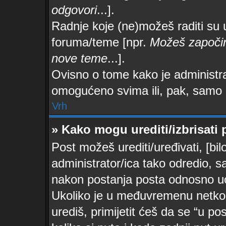
odgovori
...].
Radnje koje (ne)možeš raditi su 
foruma/teme [npr.
Možeš započin
nove teme
...].
Ovisno o tome kako je administrat
omogućeno svima ili, pak, samo 
Vrh
» Kako mogu urediti/izbrisati 
Post možeš urediti/uređivati, [bi
administrator/ica tako odredio,
nakon postanja posta odnosno u
Ukoliko je u međuvremenu netko 
urediš, primijetit ćeš da se “u po