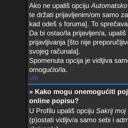
Ako ne upališ opciju
Automatsko p
te držati prijavljenim/om samo za
kad odeš s foruma]. To sprečava
Da bi ostao/la prijavljen/a, upališ
prijavljivanja [što nije preporučl
svojeg računala].
Spomenuta opcija je vidljiva samo
omogućio/la.
Vrh
» Kako mogu onemogućiti poj
online popisu?
U Profilu upališ opciju
Sakrij moj
(p)ostati vidljiv/a samo sebi i adm