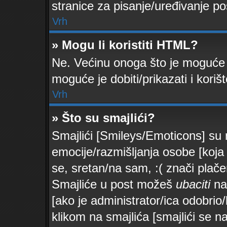
stranice za pisanje/uređivanje po
Vrh
» Mogu li koristiti HTML?
Ne. Većinu onoga što je moguće 
moguće je dobiti/prikazati i kor
Vrh
» Što su smajlići?
Smajlići [Smileys/Emoticons] su 
emocije/razmišljanja osobe [koja 
se, sretan/na sam, :( znači plač
Smajliće u post možeš
ubaciti
na
[ako je administrator/ica odobrio/la
klikom na smajlića [smajlići se n