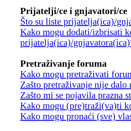
Prijatelji/ce i gnjavatori/ce
Što su liste prijatelja(ica)/gn
Kako mogu dodati/izbrisati ko
prijatelja(ica)/gnjavatora(ica)
Pretraživanje foruma
Kako mogu pretraživati foru
Zašto pretraživanje nije dalo 
Zašto mi se pojavila prazna s
Kako mogu (pre)traži(va)ti k
Kako mogu pronaći (sve) vlas