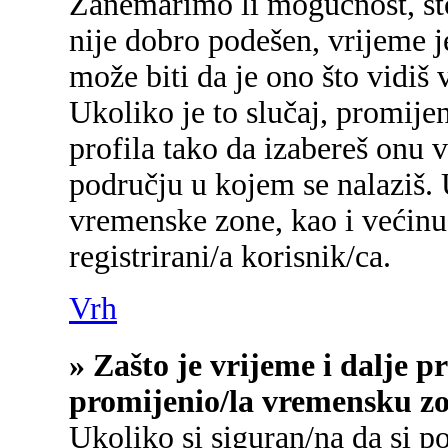
Zanemarimo li mogućnost, što 
nije dobro podešen, vrijeme j
može biti da je ono što vidiš
Ukoliko je to slučaj, promije
profila tako da izabereš onu
području u kojem se nalaziš.
vremenske zone, kao i većinu
registrirani/a korisnik/ca.
Vrh
» Zašto je vrijeme i dalje 
promijenio/la vremensku z
Ukoliko si siguran/na da si p