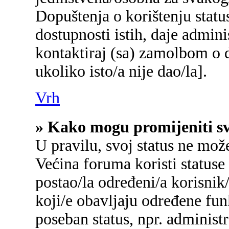
Dopuštenja o korištenju status
dostupnosti istih, daje admin
kontaktiraj (sa) zamolbom o d
ukoliko isto/a nije dao/la].
Vrh
» Kako mogu promijeniti sv
U pravilu, svoj status ne mož
Većina foruma koristi statuse
postao/la određeni/a korisnik/
koji/e obavljaju određene fu
poseban status, npr. administr