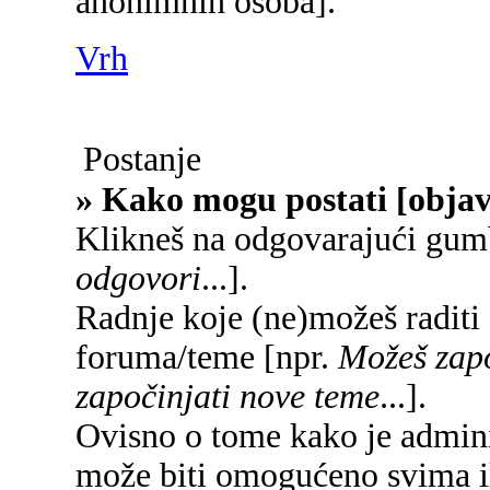
anonimnih osoba].
Vrh
Postanje
» Kako mogu postati [objav
Klikneš na odgovarajući gum
odgovori
...].
Radnje koje (ne)možeš raditi
foruma/teme [npr.
Možeš zapo
započinjati nove teme
...].
Ovisno o tome kako je adminis
može biti omogućeno svima il