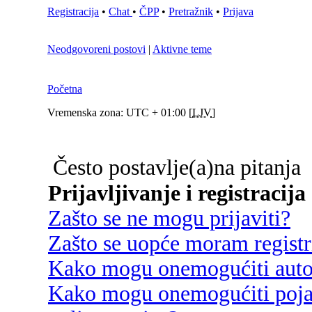
Registracija
•
Chat
•
ČPP
•
Pretražnik
•
Prijava
Neodgovoreni postovi
|
Aktivne teme
Početna
Vremenska zona: UTC + 01:00 [
LJV
]
Često postavlje(a)na pitanja
Prijavljivanje i registracija
Zašto se ne mogu prijaviti?
Zašto se uopće moram registri
Kako mogu onemogućiti autom
Kako mogu onemogućiti poja