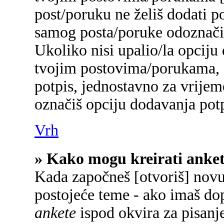
post/poruku ne želiš dodati p
samog posta/poruke odoznačiš
Ukoliko nisi upalio/la opciju
tvojim postovima/porukama, a
potpis, jednostavno za vrije
označiš opciju dodavanja potp
Vrh
» Kako mogu kreirati anke
Kada započneš [otvoriš] novu 
postojeće teme - ako imaš do
ankete
ispod okvira za pisanje