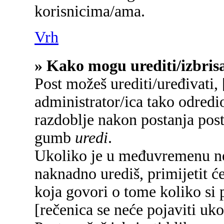
korisnicima/ama.
Vrh
» Kako mogu urediti/izbrisa
Post možeš urediti/uređivati,
administrator/ica tako odred
razdoblje nakon postanja pos
gumb
uredi
.
Ukoliko je u međuvremenu net
naknadno urediš, primijetit će
koja govori o tome koliko si p
[rečenica se neće pojaviti uko