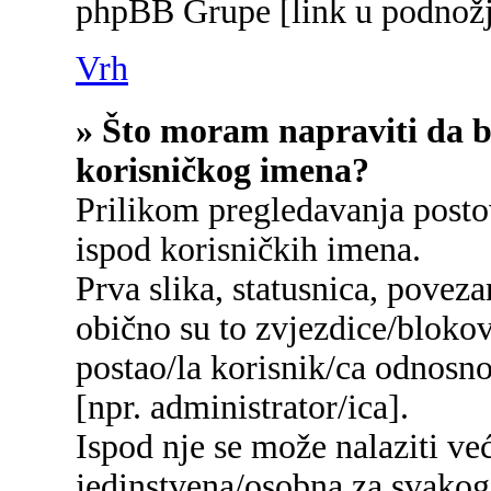
phpBB Grupe [link u podnožj
Vrh
» Što moram napraviti da bi
korisničkog imena?
Prilikom pregledavanja postov
ispod korisničkih imena.
Prva slika, statusnica, poveza
obično su to zvjezdice/blokov
postao/la korisnik/ca odnosn
[npr. administrator/ica].
Ispod nje se može nalaziti ve
jedinstvena/osobna za svakog/