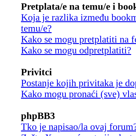
Pretplata/e na temu/e i bo
Koja je razlika između bookma
temu/e?
Kako se mogu pretplatiti na
Kako se mogu odpretplatiti?
Privitci
Postanje kojih privitaka je d
Kako mogu pronaći (sve) vlast
phpBB3
Tko je napisao/la ovaj forum