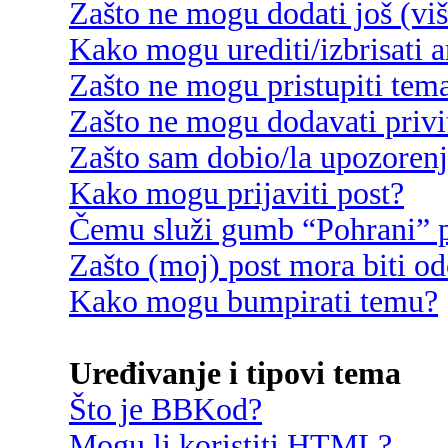
Zašto ne mogu dodati još (vi
Kako mogu urediti/izbrisati 
Zašto ne mogu pristupiti te
Zašto ne mogu dodavati privi
Zašto sam dobio/la upozoren
Kako mogu prijaviti post?
Čemu služi gumb “Pohrani” p
Zašto (moj) post mora biti o
Kako mogu bumpirati temu?
Uređivanje i tipovi tema
Što je BBKod?
Mogu li koristiti HTML?