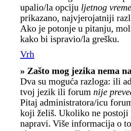
upalio/la opciju
ljetnog vrem
prikazano, najvjerojatniji raz
Ako je potonje u pitanju, mol
kako bi ispravio/la grešku.
Vrh
» Zašto mog jezika nema n
Dva su moguća razloga: ili a
tvoj jezik ili forum
nije prev
Pitaj administratora/icu forum
koji želiš. Ukoliko ne postoji
napravi. Više informacija o 