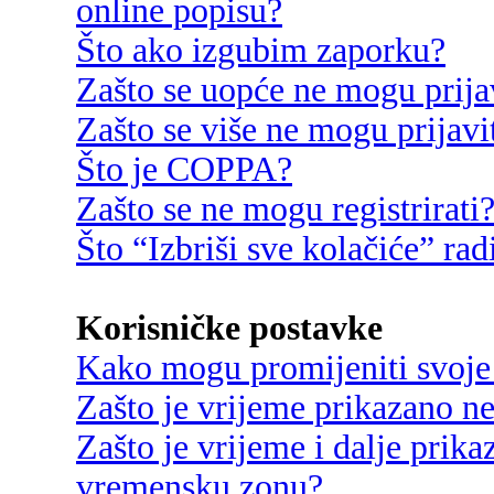
online popisu?
Što ako izgubim zaporku?
Zašto se uopće ne mogu prija
Zašto se više ne mogu prijavi
Što je COPPA?
Zašto se ne mogu registrirati
Što “Izbriši sve kolačiće” rad
Korisničke postavke
Kako mogu promijeniti svoje
Zašto je vrijeme prikazano n
Zašto je vrijeme i dalje prik
vremensku zonu?