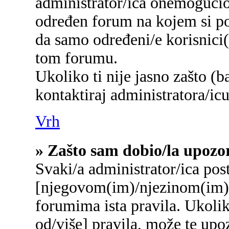
administrator/ica onemogućio/
određen forum na kojem si po
da samo određeni/e korisnici
tom forumu.
Ukoliko ti nije jasno zašto (b
kontaktiraj administratora/icu
Vrh
» Zašto sam dobio/la upozo
Svaki/a administrator/ica post
[njegovom(im)/njezinom(im)]
forumima ista pravila. Ukolik
od/više] pravila, može te upo