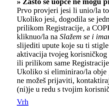
» Zašto se uopće ne mogu pr
Prvo provjeri jesi li unio/la 
Ukoliko jesi, dogodila se jed
prilikom Registracije, a COP
kliknuo/la na
Slažem se i im
slijediti upute koje su ti sti
aktivacija tvojeg korisničkog 
ili prilikom same Registracije 
Ukoliko si eliminirao/la obje 
ne možeš prijaviti, kontaktira
(ni)je u redu s tvojim korisn
Vrh