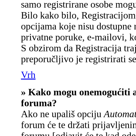
samo registrirane osobe mogu
Bilo kako bilo, Registracijom
opcijama koje nisu dostupne 
privatne poruke, e-mailovi, ko
S obzirom da Registracija tra
preporučljivo je registrirati se
Vrh
» Kako mogu onemogućiti a
foruma?
Ako ne upališ opciju
Automats
forum će te držati prijavlje
forumu [odjavit će te kad od