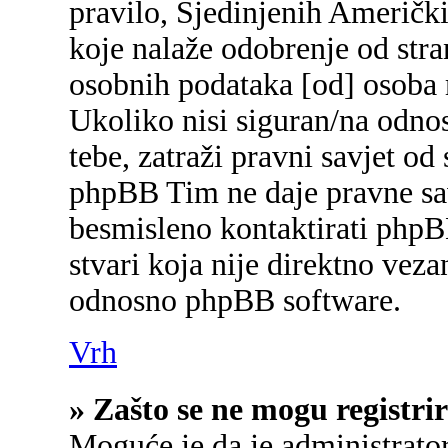
pravilo, Sjedinjenih Američk
koje nalaže odobrenje od stran
osobnih podataka [od] osoba 
Ukoliko nisi siguran/na odnos
tebe, zatraži pravni savjet od
phpBB Tim ne daje pravne sav
besmisleno kontaktirati phpB
stvari koja nije direktno ve
odnosno phpBB software.
Vrh
» Zašto se ne mogu registrir
Moguće je da je administrato