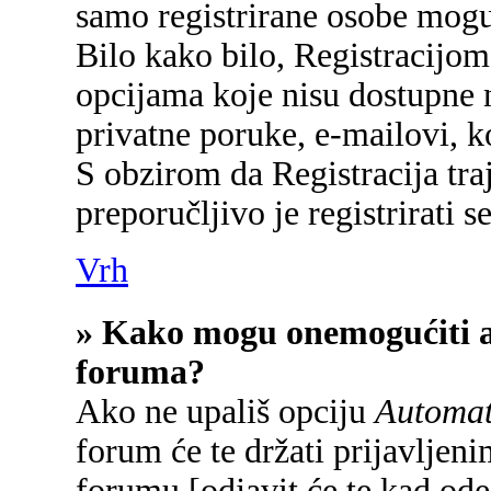
samo registrirane osobe mogu
Bilo kako bilo, Registracijom
opcijama koje nisu dostupne 
privatne poruke, e-mailovi, ko
S obzirom da Registracija tra
preporučljivo je registrirati se
Vrh
» Kako mogu onemogućiti a
foruma?
Ako ne upališ opciju
Automats
forum će te držati prijavlje
forumu [odjavit će te kad od