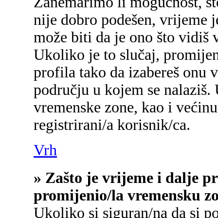
Zanemarimo li mogućnost, što 
nije dobro podešen, vrijeme j
može biti da je ono što vidiš
Ukoliko je to slučaj, promije
profila tako da izabereš onu
području u kojem se nalaziš.
vremenske zone, kao i većinu
registrirani/a korisnik/ca.
Vrh
» Zašto je vrijeme i dalje 
promijenio/la vremensku z
Ukoliko si siguran/na da si p