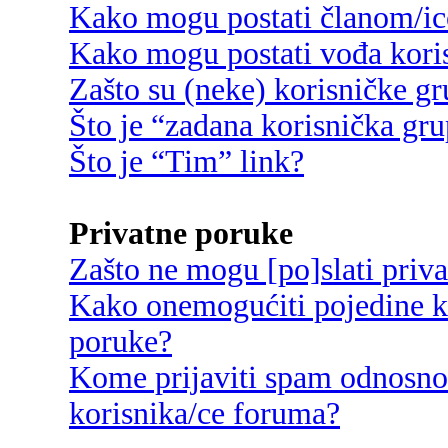
Kako mogu postati članom/ic
Kako mogu postati vođa kori
Zašto su (neke) korisničke g
Što je “zadana korisnička gr
Što je “Tim” link?
Privatne poruke
Zašto ne mogu [po]slati priv
Kako onemogućiti pojedine ko
poruke?
Kome prijaviti spam odnosno
korisnika/ce foruma?