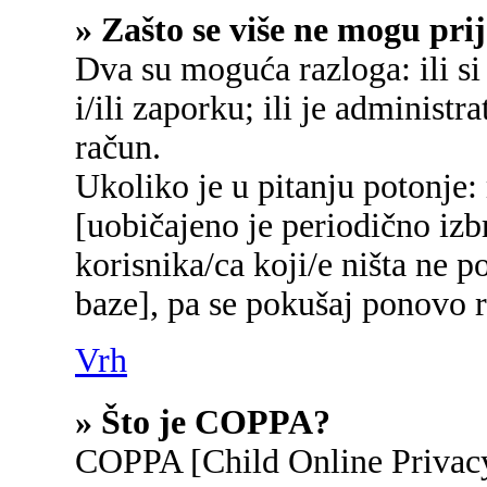
» Zašto se više ne mogu prij
Dva su moguća razloga: ili si
i/ili zaporku; ili je administr
račun.
Ukoliko je u pitanju potonje:
[uobičajeno je periodično izb
korisnika/ca koji/e ništa ne p
baze], pa se pokušaj ponovo re
Vrh
» Što je COPPA?
COPPA [Child Online Privacy