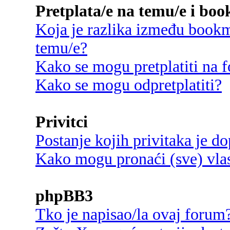
Pretplata/e na temu/e i bo
Koja je razlika između bookma
temu/e?
Kako se mogu pretplatiti na
Kako se mogu odpretplatiti?
Privitci
Postanje kojih privitaka je d
Kako mogu pronaći (sve) vlast
phpBB3
Tko je napisao/la ovaj forum