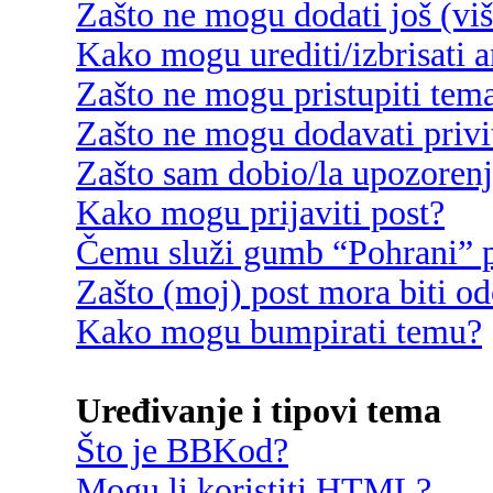
Zašto ne mogu dodati još (vi
Kako mogu urediti/izbrisati 
Zašto ne mogu pristupiti te
Zašto ne mogu dodavati privi
Zašto sam dobio/la upozoren
Kako mogu prijaviti post?
Čemu služi gumb “Pohrani” p
Zašto (moj) post mora biti o
Kako mogu bumpirati temu?
Uređivanje i tipovi tema
Što je BBKod?
Mogu li koristiti HTML?