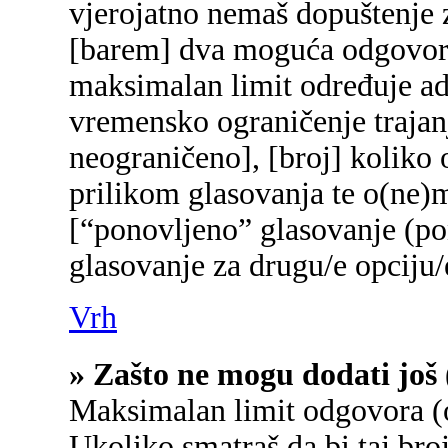
vjerojatno nemaš dopuštenje z
[barem] dva moguća odgovora 
maksimalan limit određuje adm
vremensko ograničenje trajanj
neograničeno], [broj] koliko 
prilikom glasovanja te o(ne)
[“ponovljeno” glasovanje (pon
glasovanje za drugu/e opciju/
Vrh
» Zašto ne mogu dodati još 
Maksimalan limit odgovora (o
Ukoliko smatraš da bi taj broj