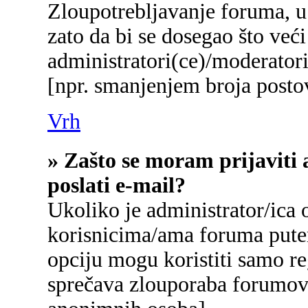
Zloupotrebljavanje foruma, u
zato da bi se dosegao što već
administratori(ce)/moderato
[npr. smanjenjem broja postov
Vrh
» Zašto se moram prijaviti 
poslati e-mail?
Ukoliko je administrator/ica
korisnicima/ama foruma pute
opciju mogu koristiti samo reg
sprečava zlouporaba forumova