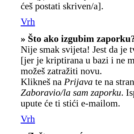
ćeš postati skriven/a].
Vrh
» Što ako izgubim zaporku
Nije smak svijeta! Jest da je 
[jer je kriptirana u bazi i ne 
možeš zatražiti novu.
Klikneš na
Prijava
te na stran
Zaboravio/la sam zaporku
. I
upute će ti stići e-mailom.
Vrh