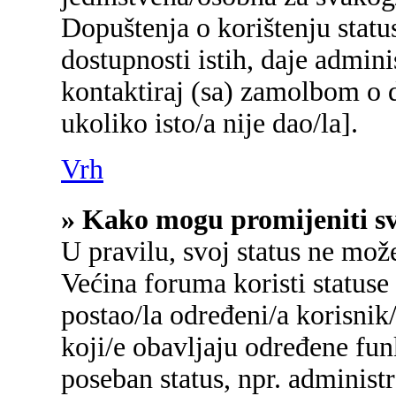
Dopuštenja o korištenju status
dostupnosti istih, daje admin
kontaktiraj (sa) zamolbom o d
ukoliko isto/a nije dao/la].
Vrh
» Kako mogu promijeniti sv
U pravilu, svoj status ne mož
Većina foruma koristi statuse
postao/la određeni/a korisnik/
koji/e obavljaju određene fu
poseban status, npr. administr