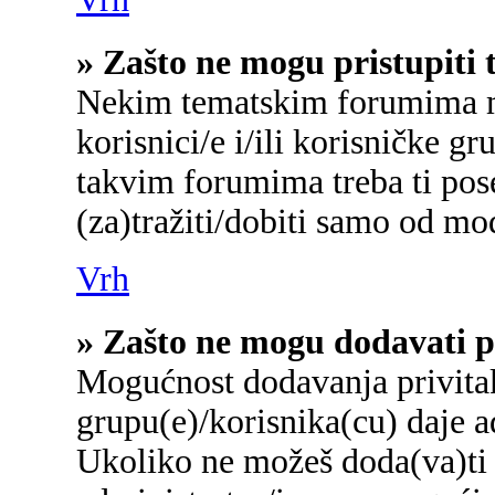
» Zašto ne mogu pristupit
Nekim tematskim forumima mo
korisnici/e i/ili korisničke gr
takvim forumima treba ti pos
(za)tražiti/dobiti samo od mo
Vrh
» Zašto ne mogu dodavati p
Mogućnost dodavanja privita
grupu(e)/korisnika(cu) daje a
Ukoliko ne možeš doda(va)ti 