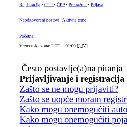
Registracija
•
Chat
•
ČPP
•
Pretražnik
•
Prijava
Neodgovoreni postovi
|
Aktivne teme
Početna
Vremenska zona: UTC + 01:00 [
LJV
]
Često postavlje(a)na pitanja
Prijavljivanje i registracija
Zašto se ne mogu prijaviti?
Zašto se uopće moram registri
Kako mogu onemogućiti autom
Kako mogu onemogućiti poja