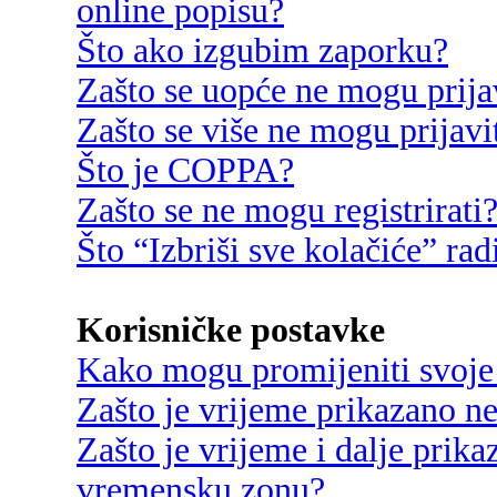
online popisu?
Što ako izgubim zaporku?
Zašto se uopće ne mogu prija
Zašto se više ne mogu prijavi
Što je COPPA?
Zašto se ne mogu registrirati
Što “Izbriši sve kolačiće” rad
Korisničke postavke
Kako mogu promijeniti svoje
Zašto je vrijeme prikazano n
Zašto je vrijeme i dalje prik
vremensku zonu?