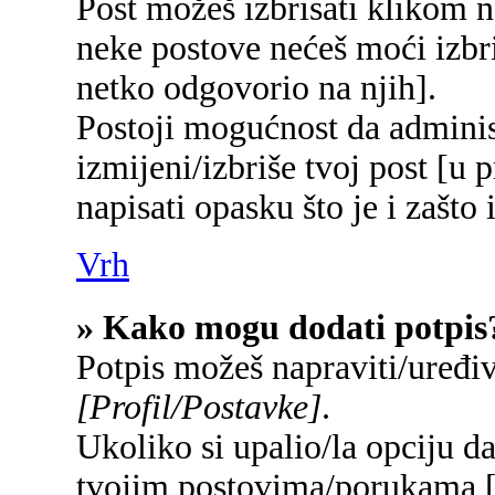
Post možeš izbrisati klikom
neke postove nećeš moći izbr
netko odgovorio na njih].
Postoji mogućnost da adminis
izmijeni/izbriše tvoj post [u 
napisati opasku što je i zašto 
Vrh
» Kako mogu dodati potpis
Potpis možeš napraviti/uređi
[Profil/Postavke]
.
Ukoliko si upalio/la opciju d
tvojim postovima/porukama 