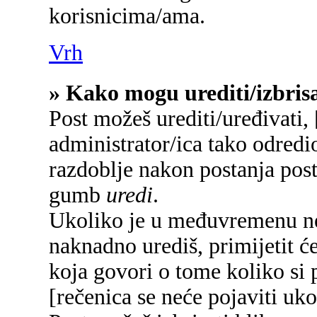
korisnicima/ama.
Vrh
» Kako mogu urediti/izbrisa
Post možeš urediti/uređivati,
administrator/ica tako odred
razdoblje nakon postanja pos
gumb
uredi
.
Ukoliko je u međuvremenu net
naknadno urediš, primijetit će
koja govori o tome koliko si p
[rečenica se neće pojaviti uko