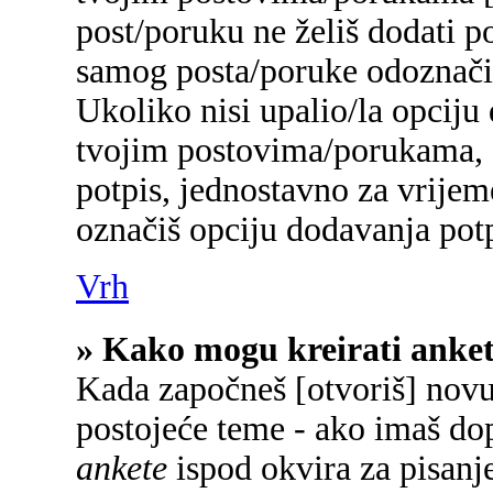
post/poruku ne želiš dodati p
samog posta/poruke odoznačiš
Ukoliko nisi upalio/la opciju
tvojim postovima/porukama, a
potpis, jednostavno za vrije
označiš opciju dodavanja potp
Vrh
» Kako mogu kreirati anke
Kada započneš [otvoriš] novu 
postojeće teme - ako imaš do
ankete
ispod okvira za pisanje