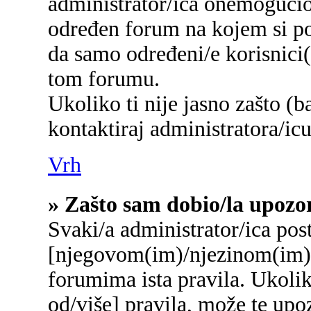
administrator/ica onemogućio/
određen forum na kojem si po
da samo određeni/e korisnici
tom forumu.
Ukoliko ti nije jasno zašto (b
kontaktiraj administratora/icu
Vrh
» Zašto sam dobio/la upozo
Svaki/a administrator/ica post
[njegovom(im)/njezinom(im)]
forumima ista pravila. Ukolik
od/više] pravila, može te upo