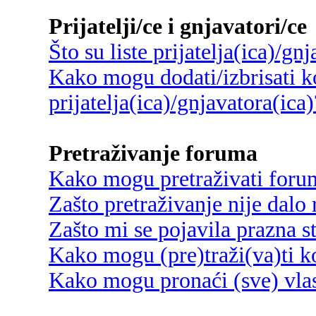
Prijatelji/ce i gnjavatori/ce
Što su liste prijatelja(ica)/gn
Kako mogu dodati/izbrisati ko
prijatelja(ica)/gnjavatora(ica)
Pretraživanje foruma
Kako mogu pretraživati foru
Zašto pretraživanje nije dalo 
Zašto mi se pojavila prazna s
Kako mogu (pre)traži(va)ti k
Kako mogu pronaći (sve) vlas