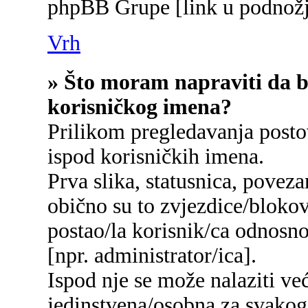
phpBB Grupe [link u podnožj
Vrh
» Što moram napraviti da bi
korisničkog imena?
Prilikom pregledavanja postov
ispod korisničkih imena.
Prva slika, statusnica, poveza
obično su to zvjezdice/blokov
postao/la korisnik/ca odnosn
[npr. administrator/ica].
Ispod nje se može nalaziti ve
jedinstvena/osobna za svakog/