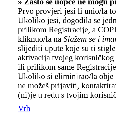
» Zašto se uopće ne mogu pr
Prvo provjeri jesi li unio/la 
Ukoliko jesi, dogodila se jed
prilikom Registracije, a COP
kliknuo/la na
Slažem se i im
slijediti upute koje su ti sti
aktivacija tvojeg korisničkog 
ili prilikom same Registracije 
Ukoliko si eliminirao/la obje 
ne možeš prijaviti, kontaktira
(ni)je u redu s tvojim korisn
Vrh