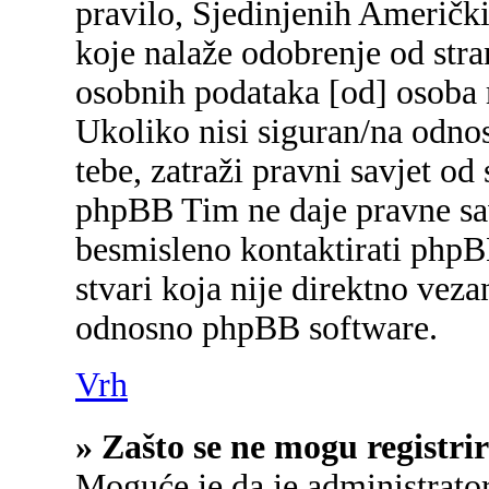
pravilo, Sjedinjenih Američk
koje nalaže odobrenje od stran
osobnih podataka [od] osoba 
Ukoliko nisi siguran/na odnos
tebe, zatraži pravni savjet od
phpBB Tim ne daje pravne sav
besmisleno kontaktirati phpB
stvari koja nije direktno ve
odnosno phpBB software.
Vrh
» Zašto se ne mogu registrir
Moguće je da je administrato