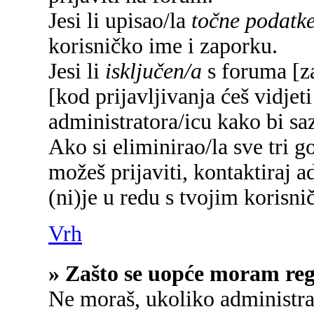
Jesi li upisao/la
točne podatk
korisničko ime i zaporku.
Jesi li
isključen/a
s foruma [za
[kod prijavljivanja ćeš vidjet
administratora/icu kako bi saz
Ako si eliminirao/la sve tri g
možeš prijaviti, kontaktiraj a
(ni)je u redu s tvojim korisn
Vrh
» Zašto se uopće moram regi
Ne moraš, ukoliko administrat