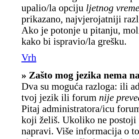
upalio/la opciju
ljetnog vrem
prikazano, najvjerojatniji raz
Ako je potonje u pitanju, mol
kako bi ispravio/la grešku.
Vrh
» Zašto mog jezika nema n
Dva su moguća razloga: ili a
tvoj jezik ili forum
nije prev
Pitaj administratora/icu forum
koji želiš. Ukoliko ne postoji
napravi. Više informacija o 