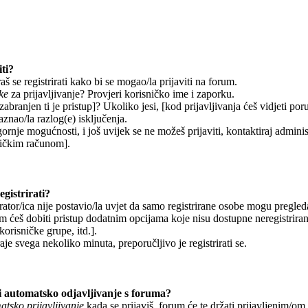
ti?
š se registrirati kako bi se mogao/la prijaviti na forum.
ke
za prijavljivanje? Provjeri korisničko ime i zaporku.
abranjen ti je pristup]? Ukoliko jesi, [kod prijavljivanja ćeš vidjeti por
aznao/la razlog(e) isključenja.
gornje mogućnosti, i još uvijek se ne možeš prijaviti, kontaktiraj adminis
sničkim računom].
gistrirati?
ator/ica nije postavio/la uvjet da samo registrirane osobe mogu pregleda
om ćeš dobiti pristup dodatnim opcijama koje nisu dostupne neregistrira
korisničke grupe, itd.].
aje svega nekoliko minuta, preporučljivo je registrirati se.
 automatsko odjavljivanje s foruma?
tsko prijavljivanje
kada se prijaviš, forum će te držati prijavljenim/o