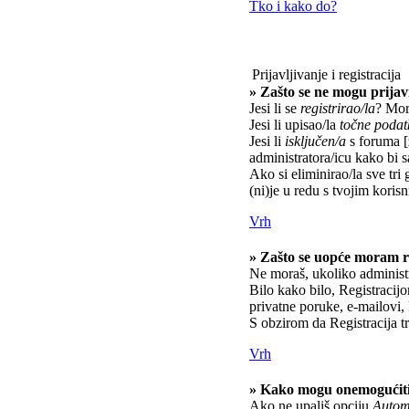
Tko i kako do?
Prijavljivanje i registracija
» Zašto se ne mogu prijavi
Jesi li se
registrirao/la
? Mora
Jesi li upisao/la
točne podat
Jesi li
isključen/a
s foruma [z
administratora/icu kako bi s
Ako si eliminirao/la sve tri 
(ni)je u redu s tvojim kori
Vrh
» Zašto se uopće moram re
Ne moraš, ukoliko administr
Bilo kako bilo, Registracij
privatne poruke, e-mailovi, 
S obzirom da Registracija tr
Vrh
» Kako mogu onemogućiti
Ako ne upališ opciju
Automa