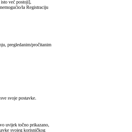
isto već postoji],
onemogućio/la Registraciju
anju, pregledanim/pročitanim
 sve svoje postavke.
ovo uvijek točno prikazano,
stavke svojeg korisničkog