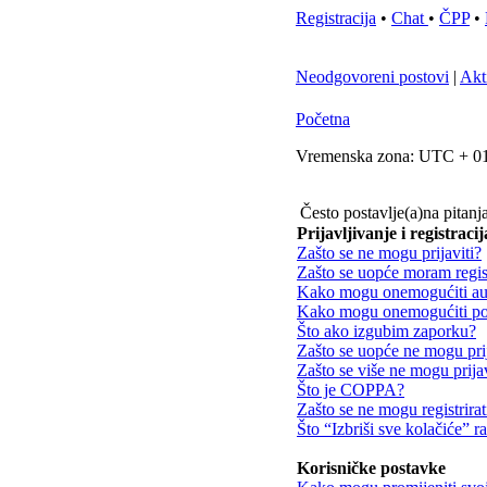
Registracija
•
Chat
•
ČPP
•
Neodgovoreni postovi
|
Akt
Početna
Vremenska zona: UTC + 01
Često postavlje(a)na pitanj
Prijavljivanje i registracij
Zašto se ne mogu prijaviti?
Zašto se uopće moram regist
Kako mogu onemogućiti aut
Kako mogu onemogućiti poj
Što ako izgubim zaporku?
Zašto se uopće ne mogu prij
Zašto se više ne mogu prijav
Što je COPPA?
Zašto se ne mogu registrirat
Što “Izbriši sve kolačiće” r
Korisničke postavke