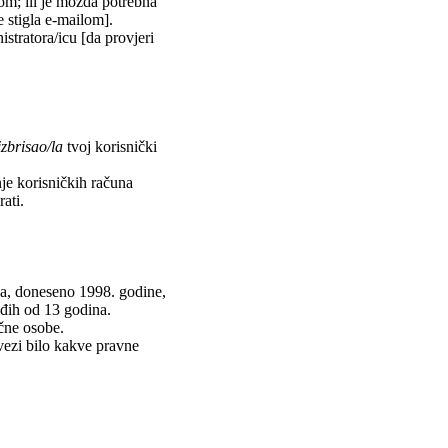
lom; ili je možda potrebna
je stigla e-mailom].
istratora/icu [da provjeri
izbrisao/la
tvoj korisnički
nje korisničkih računa
ati.
va, doneseno 1998. godine,
ađih od 13 godina.
učne osobe.
vezi bilo kakve pravne