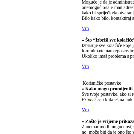
Moguće je da je administrato
onemogućio/la e-mail adresu
kako bi spriječio/la otvaran
Bilo kako bilo, kontaktiraj 
Vrh
» Što “Izbriši sve kolačiće
Izbrisuje sve kolačiće koje 
forumima/temama/postovima
Ukoliko imaš problema s pri
Vrh
Korisničke postavke
» Kako mogu promijeniti 
Sve tvoje postavke, ako si r
Prijaviš se
i klikneš na link
Vrh
» Zašto je vrijeme prikaz
Zanemarimo li mogućnost, št
no, može biti da je ono što 