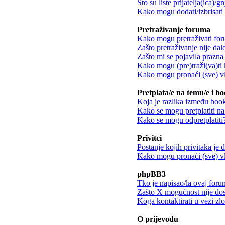
Što su liste prijatelja(ica)/g
Kako mogu dodati/izbrisati k
Pretraživanje foruma
Kako mogu pretraživati fo
Zašto pretraživanje nije dalo
Zašto mi se pojavila prazna 
Kako mogu (pre)traži(va)ti 
Kako mogu pronaći (sve) vl
Pretplata/e na temu/e i b
Koja je razlika između book
Kako se mogu pretplatiti n
Kako se mogu odpretplatiti
Privitci
Postanje kojih privitaka je
Kako mogu pronaći (sve) vla
phpBB3
Tko je napisao/la ovaj for
Zašto X mogućnost nije do
Koga kontaktirati u vezi zl
O prijevodu