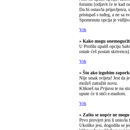
forumu [odjavit će te kad o
Da bi ostao/la prijavljen/a, 
pristupaš s tuđeg, a ne sa s
Spomenuta opcija je vidljiv
Vrh
» Kako mogu onemogućiti
U Profilu upališ opciju
Sakr
ostale ćeš postati skriven/a].
Vrh
» Što ako izgubim zapor
Nije smak svijeta! Jest da je
možeš zatražiti novu.
Klikneš na
Prijava
te na str
upute će ti stići e-mailom.
Vrh
» Zašto se uopće ne mogu 
Prvo provjeri jesi li unio/la
Ukoliko jesi, dogodila se j