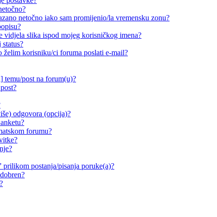
je postavke?
 netočno?
ikazano netočno iako sam promijenio/la vremensku zonu?
popisu?
e vidjela slika ispod mojeg korisničkog imena?
 status?
o želim korisniku/ci foruma poslati e-mail?
i] temu/post na forum(u)?
 post?
?
iše) odgovora (opcija)?
 anketu?
ematskom forumu?
vitke?
nje?
prilikom postanja/pisanja poruke(a)?
odobren?
?