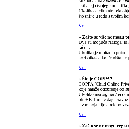
kliknuo/la na
Slažem se i 
aktivacija tvojeg korisničkog
Ukoliko si eliminirao/la obj
što (ni)je u redu s tvojim k
Vrh
» Zašto se više ne mogu pr
Dva su moguća razloga: ili 
račun.
Ukoliko je u pitanju potonje
korisnika/ca koji/e ništa ne
Vrh
» Što je COPPA?
COPPA [Child Online Privac
koje nalaže odobrenje od st
Ukoliko nisi siguran/na odno
phpBB Tim ne daje pravne s
stvari koja nije direktno 
Vrh
» Zašto se ne mogu registr