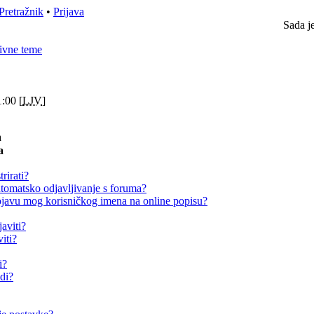
Pretražnik
•
Prijava
Sada j
ivne teme
:00 [
LJV
]
a
a
rirati?
omatsko odjavljivanje s foruma?
avu mog korisničkog imena na online popisu?
aviti?
iti?
i?
adi?