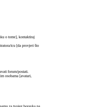
uku o tome], kontaktiraj
tratora/icu [da provjeri što
vati forum/postati.
nim osobama [avatari,
m samo za tvojeg boravka na