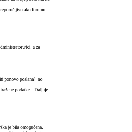
 preporučljivo ako forumu
dministratoru/ici, a za
biti ponovo poslana], no,
 tražene podatke... Daljnje
rška je bila omogućena,