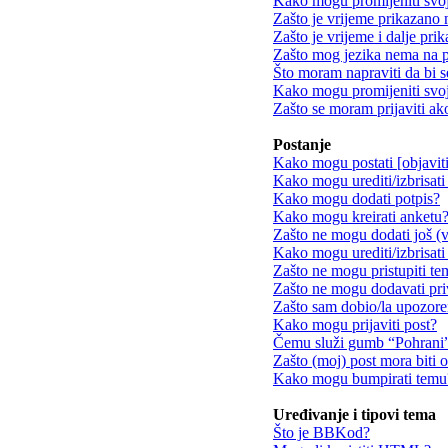
Kako mogu promijeniti svo
Zašto je vrijeme prikazano
Zašto je vrijeme i dalje pr
Zašto mog jezika nema na 
Što moram napraviti da bi s
Kako mogu promijeniti svoj
Zašto se moram prijaviti ak
Postanje
Kako mogu postati [objavit
Kako mogu urediti/izbrisati
Kako mogu dodati potpis?
Kako mogu kreirati anketu
Zašto ne mogu dodati još (v
Kako mogu urediti/izbrisati
Zašto ne mogu pristupiti t
Zašto ne mogu dodavati pri
Zašto sam dobio/la upozore
Kako mogu prijaviti post?
Čemu služi gumb “Pohrani” 
Zašto (moj) post mora biti 
Kako mogu bumpirati temu
Uređivanje i tipovi tema
Što je BBKod?