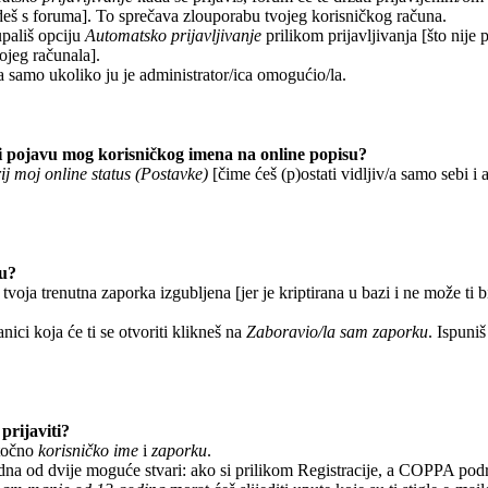
deš s foruma]. To sprečava zlouporabu tvojeg korisničkog računa.
upališ opciju
Automatsko prijavljivanje
prilikom prijavljivanja [što nije
vojeg računala].
a samo ukoliko ju je administrator/ica omogućio/la.
 pojavu mog korisničkog imena na online popisu?
ij moj online status (Postavke)
[čime ćeš (p)ostati vidljiv/a samo sebi i a
ku?
 tvoja trenutna zaporka izgubljena [jer je kriptirana u bazi i ne može ti 
anici koja će ti se otvoriti klikneš na
Zaboravio/la sam zaporku
. Ispuniš
prijaviti?
 točno
korisničko ime
i
zaporku
.
edna od dvije moguće stvari: ako si prilikom Registracije, a COPPA pod