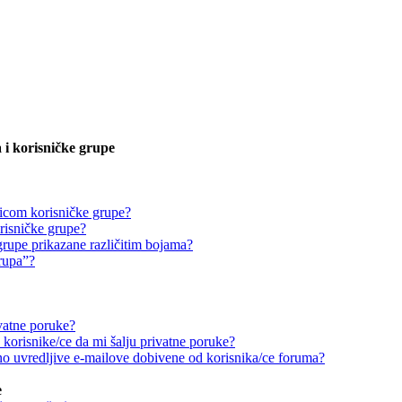
 i korisničke grupe
icom korisničke grupe?
risničke grupe?
grupe prikazane različitim bojama?
grupa”?
vatne poruke?
korisnike/ce da mi šalju privatne poruke?
o uvredljive e-mailove dobivene od korisnika/ce foruma?
e