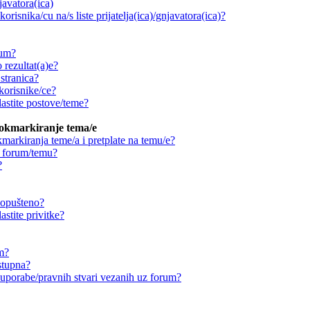
njavatora(ica)
orisnika/cu na/s liste prijatelja(ica)/gnjavatora(ica)?
rum?
 rezultat(a)e?
stranica?
korisnike/ce?
astite postove/teme?
ookmarkiranje tema/e
markiranja teme/a i pretplate na temu/e?
a forum/temu?
?
 dopušteno?
stite privitke?
um?
stupna?
ouporabe/pravnih stvari vezanih uz forum?