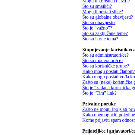
Mogu li koristiti HTML?
Što su smajlići?
Mogu li postati slike?
Što su globalne obavijesti?
Što su obavijesti?
Što je “važno”?
Što su zaključane teme?
Što su ikone tema?
Stupnjevanje korisnika/ca
Što su administratori/ce?
Što su moderatori/ce?
Što su korisničke grupe?
Kako mogu postati članom/
Kako mogu postati vođa ko
Zašto su (neke) korisničke 
Što je “zadana korisnička 
Što je “Tim” link?
Privatne poruke
Zašto ne mogu [po]slati pri
Kako onemogućiti pojedine 
Kome prijaviti spam odnosn
Prijatelji/ce i gnjavatori/c