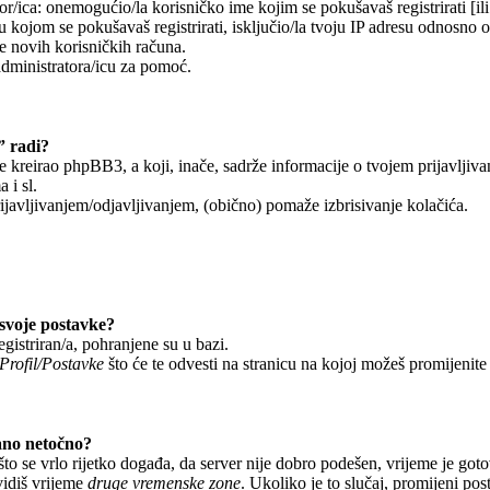
r/ica: onemogućio/la korisničko ime kojim se pokušavaš registrirati [ili 
 kojom se pokušavaš registrirati, isključio/la tvoju IP adresu odnosno 
je novih korisničkih računa.
administratora/icu za pomoć.
” radi?
je kreirao phpBB3, a koji, inače, sadrže informacije o tvojem prijavljiv
 i sl.
javljivanjem/odjavljivanjem, (obično) pomaže izbrisivanje kolačića.
svoje postavke?
egistriran/a, pohranjene su u bazi.
Profil/Postavke
što će te odvesti na stranicu na kojoj možeš promijenite
ano netočno?
o se vrlo rijetko događa, da server nije dobro podešen, vrijeme je got
vidiš vrijeme
druge vremenske zone
. Ukoliko je to slučaj, promijeni po