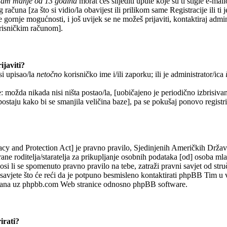
imam manje od 13 godina
morat ćeš slijediti upute koje su ti stigle e-mai
 računa [za što si vidio/la obavijest ili prilikom same Registracije ili ti 
e gornje mogućnosti, i još uvijek se ne možeš prijaviti, kontaktiraj admin
orisničkim računom].
ijaviti?
si upisao/la
netočno
korisničko ime i/ili zaporku; ili je administrator/ica
: možda nikada nisi ništa postao/la, [uobičajeno je periodično izbrisiva
 postaju kako bi se smanjila veličina baze], pa se pokušaj ponovo registrir
y and Protection Act] je pravno pravilo, Sjedinjenih Američkih Drža
rane roditelja/staratelja za prikupljanje osobnih podataka [od] osoba ml
si li se spomenuto pravno pravilo na tebe, zatraži pravni savjet od str
avjete što će reći da je potpuno besmisleno kontaktirati phpBB Tim u 
vezana uz phpbb.com Web stranice odnosno phpBB software.
irati?