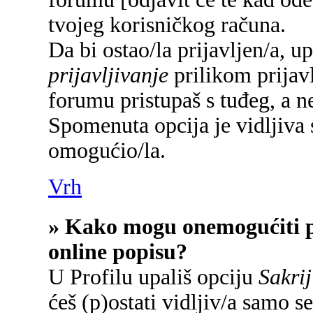
tvojeg korisničkog računa.
Da bi ostao/la prijavljen/a, u
prijavljivanje
prilikom prijavl
forumu pristupaš s tuđeg, a n
Spomenuta opcija je vidljiva 
omogućio/la.
Vrh
» Kako mogu onemogućiti p
online popisu?
U Profilu upališ opciju
Sakrij
ćeš (p)ostati vidljiv/a samo se