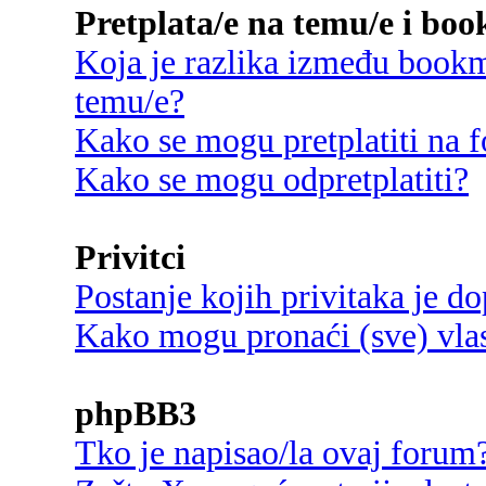
Pretplata/e na temu/e i bo
Koja je razlika između bookma
temu/e?
Kako se mogu pretplatiti na
Kako se mogu odpretplatiti?
Privitci
Postanje kojih privitaka je d
Kako mogu pronaći (sve) vlast
phpBB3
Tko je napisao/la ovaj forum