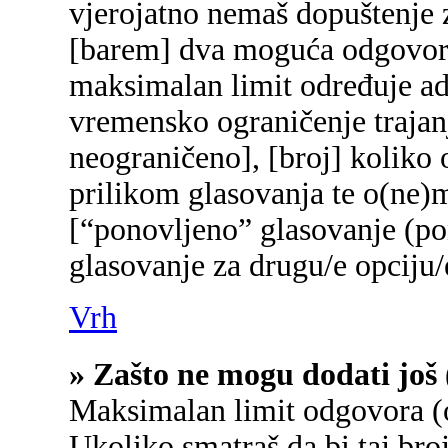
vjerojatno nemaš dopuštenje z
[barem] dva moguća odgovora 
maksimalan limit određuje adm
vremensko ograničenje trajanj
neograničeno], [broj] koliko 
prilikom glasovanja te o(ne)
[“ponovljeno” glasovanje (pon
glasovanje za drugu/e opciju/
Vrh
» Zašto ne mogu dodati još 
Maksimalan limit odgovora (o
Ukoliko smatraš da bi taj broj