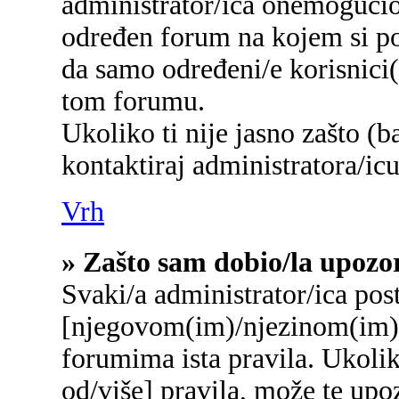
administrator/ica onemogućio/
određen forum na kojem si po
da samo određeni/e korisnici
tom forumu.
Ukoliko ti nije jasno zašto (b
kontaktiraj administratora/icu
Vrh
» Zašto sam dobio/la upozo
Svaki/a administrator/ica post
[njegovom(im)/njezinom(im)]
forumima ista pravila. Ukolik
od/više] pravila, može te upo