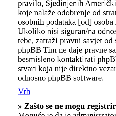
pravilo, Sjedinjenih Američk
koje nalaže odobrenje od stran
osobnih podataka [od] osoba 
Ukoliko nisi siguran/na odnos
tebe, zatraži pravni savjet od
phpBB Tim ne daje pravne sav
besmisleno kontaktirati phpB
stvari koja nije direktno ve
odnosno phpBB software.
Vrh
» Zašto se ne mogu registrir
Moguće je da je administrato