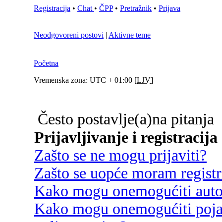
Registracija
•
Chat
•
ČPP
•
Pretražnik
•
Prijava
Neodgovoreni postovi
|
Aktivne teme
Početna
Vremenska zona: UTC + 01:00 [
LJV
]
Često postavlje(a)na pitanja
Prijavljivanje i registracija
Zašto se ne mogu prijaviti?
Zašto se uopće moram registri
Kako mogu onemogućiti autom
Kako mogu onemogućiti poja