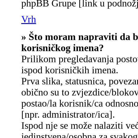
phpBB Grupe [link u podnožj
Vrh
» Što moram napraviti da bi
korisničkog imena?
Prilikom pregledavanja postov
ispod korisničkih imena.
Prva slika, statusnica, poveza
obično su to zvjezdice/blokov
postao/la korisnik/ca odnosn
[npr. administrator/ica].
Ispod nje se može nalaziti ve
jedinstvena/osobna za svakog/