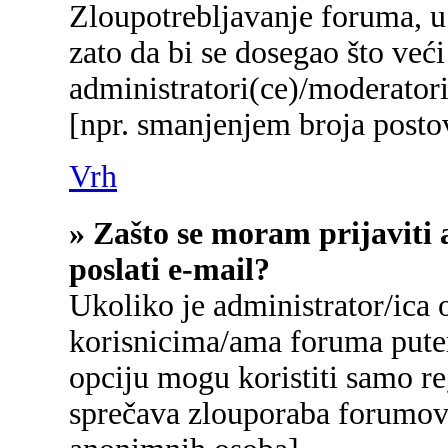
Zloupotrebljavanje foruma, u
zato da bi se dosegao što već
administratori(ce)/moderato
[npr. smanjenjem broja postov
Vrh
» Zašto se moram prijaviti 
poslati e-mail?
Ukoliko je administrator/ica
korisnicima/ama foruma pute
opciju mogu koristiti samo reg
sprečava zlouporaba forumova