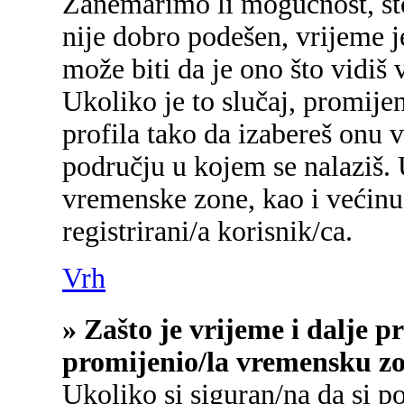
Zanemarimo li mogućnost, što 
nije dobro podešen, vrijeme j
može biti da je ono što vidiš
Ukoliko je to slučaj, promije
profila tako da izabereš onu
području u kojem se nalaziš.
vremenske zone, kao i većinu
registrirani/a korisnik/ca.
Vrh
» Zašto je vrijeme i dalje 
promijenio/la vremensku z
Ukoliko si siguran/na da si p