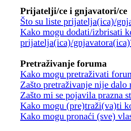
Prijatelji/ce i gnjavatori/ce
Što su liste prijatelja(ica)/gn
Kako mogu dodati/izbrisati ko
prijatelja(ica)/gnjavatora(ica)
Pretraživanje foruma
Kako mogu pretraživati foru
Zašto pretraživanje nije dalo 
Zašto mi se pojavila prazna s
Kako mogu (pre)traži(va)ti k
Kako mogu pronaći (sve) vlas