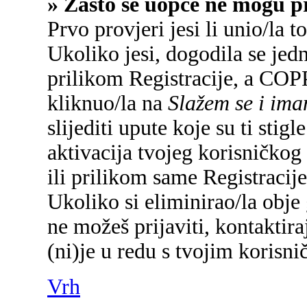
» Zašto se uopće ne mogu pr
Prvo provjeri jesi li unio/la 
Ukoliko jesi, dogodila se jed
prilikom Registracije, a COP
kliknuo/la na
Slažem se i im
slijediti upute koje su ti sti
aktivacija tvojeg korisničkog 
ili prilikom same Registracije 
Ukoliko si eliminirao/la obje 
ne možeš prijaviti, kontaktira
(ni)je u redu s tvojim korisn
Vrh