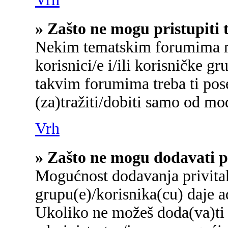
» Zašto ne mogu pristupit
Nekim tematskim forumima mo
korisnici/e i/ili korisničke gr
takvim forumima treba ti pos
(za)tražiti/dobiti samo od mo
Vrh
» Zašto ne mogu dodavati p
Mogućnost dodavanja privita
grupu(e)/korisnika(cu) daje a
Ukoliko ne možeš doda(va)ti 