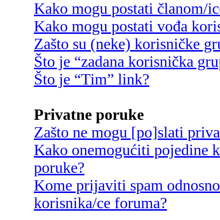
Kako mogu postati članom/ic
Kako mogu postati vođa kori
Zašto su (neke) korisničke g
Što je “zadana korisnička gr
Što je “Tim” link?
Privatne poruke
Zašto ne mogu [po]slati priv
Kako onemogućiti pojedine ko
poruke?
Kome prijaviti spam odnosno
korisnika/ce foruma?