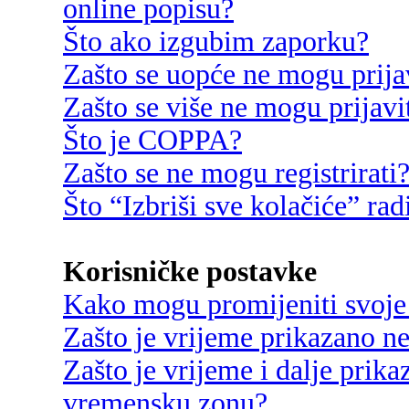
online popisu?
Što ako izgubim zaporku?
Zašto se uopće ne mogu prija
Zašto se više ne mogu prijavi
Što je COPPA?
Zašto se ne mogu registrirati
Što “Izbriši sve kolačiće” rad
Korisničke postavke
Kako mogu promijeniti svoje
Zašto je vrijeme prikazano n
Zašto je vrijeme i dalje prik
vremensku zonu?