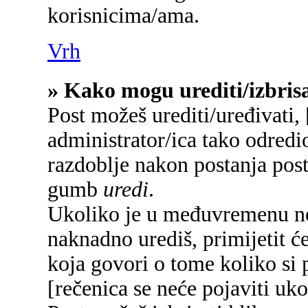
korisnicima/ama.
Vrh
» Kako mogu urediti/izbrisa
Post možeš urediti/uređivati,
administrator/ica tako odred
razdoblje nakon postanja pos
gumb
uredi
.
Ukoliko je u međuvremenu net
naknadno urediš, primijetit će
koja govori o tome koliko si p
[rečenica se neće pojaviti uko