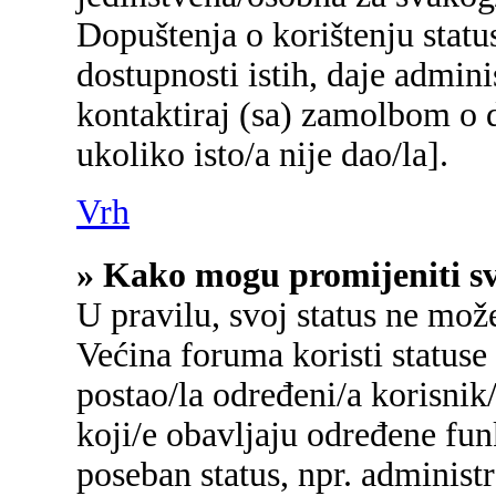
Dopuštenja o korištenju status
dostupnosti istih, daje admin
kontaktiraj (sa) zamolbom o d
ukoliko isto/a nije dao/la].
Vrh
» Kako mogu promijeniti sv
U pravilu, svoj status ne mož
Većina foruma koristi statuse
postao/la određeni/a korisnik/
koji/e obavljaju određene fu
poseban status, npr. administr