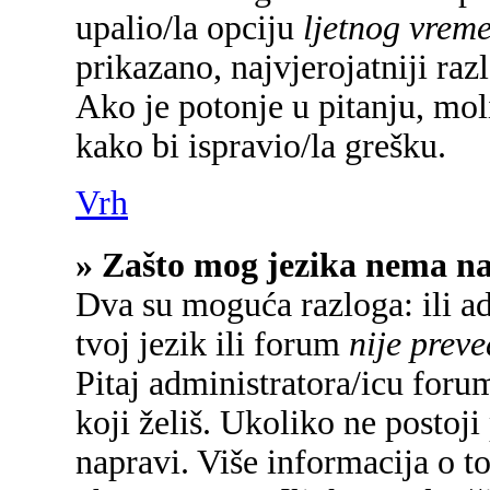
upalio/la opciju
ljetnog vrem
prikazano, najvjerojatniji raz
Ako je potonje u pitanju, mol
kako bi ispravio/la grešku.
Vrh
» Zašto mog jezika nema n
Dva su moguća razloga: ili a
tvoj jezik ili forum
nije prev
Pitaj administratora/icu forum
koji želiš. Ukoliko ne postoji
napravi. Više informacija o 