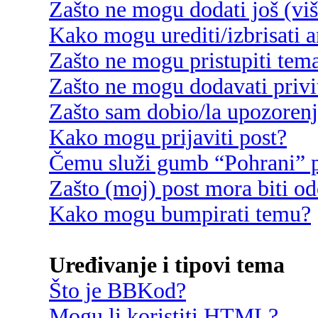
Zašto ne mogu dodati još (vi
Kako mogu urediti/izbrisati 
Zašto ne mogu pristupiti te
Zašto ne mogu dodavati privi
Zašto sam dobio/la upozoren
Kako mogu prijaviti post?
Čemu služi gumb “Pohrani” p
Zašto (moj) post mora biti o
Kako mogu bumpirati temu?
Uređivanje i tipovi tema
Što je BBKod?
Mogu li koristiti HTML?