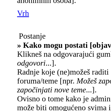
anonimnih osoba].
Vrh
Postanje
» Kako mogu postati [objav
Klikneš na odgovarajući gum
odgovori
...].
Radnje koje (ne)možeš raditi
foruma/teme [npr.
Možeš zapo
započinjati nove teme
...].
Ovisno o tome kako je adminis
može biti omogućeno svima il