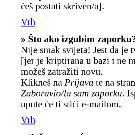
ćeš postati skriven/a].
Vrh
» Što ako izgubim zaporku
Nije smak svijeta! Jest da je 
[jer je kriptirana u bazi i ne 
možeš zatražiti novu.
Klikneš na
Prijava
te na stran
Zaboravio/la sam zaporku
. I
upute će ti stići e-mailom.
Vrh