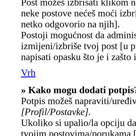
Post možeš izbrisati klikom
neke postove nećeš moći izbr
netko odgovorio na njih].
Postoji mogućnost da adminis
izmijeni/izbriše tvoj post [u 
napisati opasku što je i zašto 
Vrh
» Kako mogu dodati potpis
Potpis možeš napraviti/uređi
[Profil/Postavke]
.
Ukoliko si upalio/la opciju d
tvojim postovima/porukama 