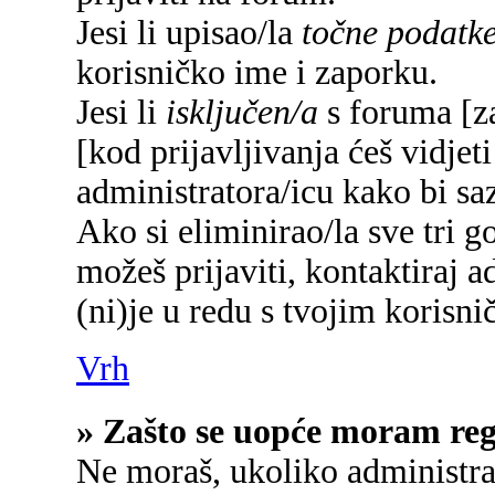
Jesi li upisao/la
točne podatk
korisničko ime i zaporku.
Jesi li
isključen/a
s foruma [za
[kod prijavljivanja ćeš vidjet
administratora/icu kako bi saz
Ako si eliminirao/la sve tri g
možeš prijaviti, kontaktiraj a
(ni)je u redu s tvojim korisn
Vrh
» Zašto se uopće moram regi
Ne moraš, ukoliko administrat