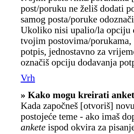
post/poruku ne želiš dodati p
samog posta/poruke odoznačiš
Ukoliko nisi upalio/la opciju
tvojim postovima/porukama, a
potpis, jednostavno za vrije
označiš opciju dodavanja potp
Vrh
» Kako mogu kreirati anke
Kada započneš [otvoriš] novu 
postojeće teme - ako imaš do
ankete
ispod okvira za pisanje