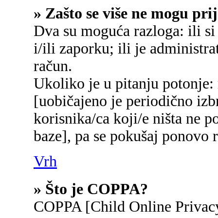
» Zašto se više ne mogu prij
Dva su moguća razloga: ili si
i/ili zaporku; ili je administr
račun.
Ukoliko je u pitanju potonje:
[uobičajeno je periodično izb
korisnika/ca koji/e ništa ne p
baze], pa se pokušaj ponovo re
Vrh
» Što je COPPA?
COPPA [Child Online Privacy