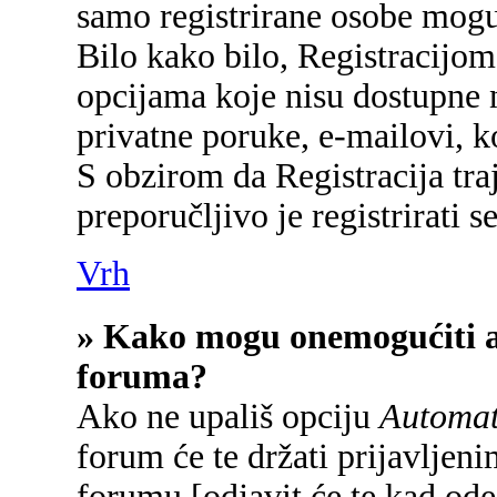
samo registrirane osobe mogu
Bilo kako bilo, Registracijom
opcijama koje nisu dostupne 
privatne poruke, e-mailovi, ko
S obzirom da Registracija tra
preporučljivo je registrirati se
Vrh
» Kako mogu onemogućiti a
foruma?
Ako ne upališ opciju
Automats
forum će te držati prijavlje
forumu [odjavit će te kad od