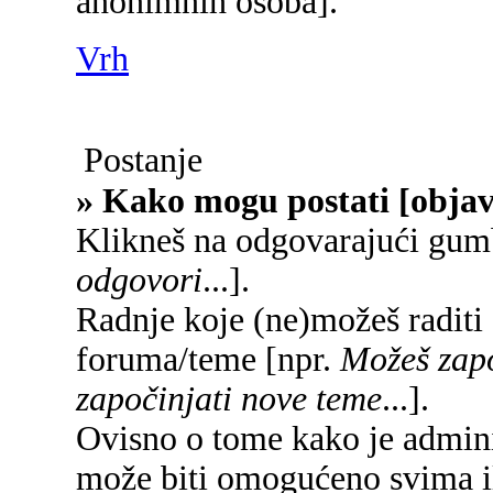
anonimnih osoba].
Vrh
Postanje
» Kako mogu postati [objav
Klikneš na odgovarajući gum
odgovori
...].
Radnje koje (ne)možeš raditi
foruma/teme [npr.
Možeš zapo
započinjati nove teme
...].
Ovisno o tome kako je adminis
može biti omogućeno svima il