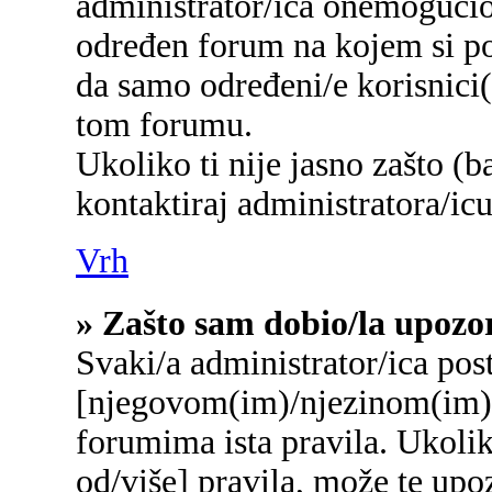
administrator/ica onemogućio/
određen forum na kojem si po
da samo određeni/e korisnici
tom forumu.
Ukoliko ti nije jasno zašto (b
kontaktiraj administratora/icu
Vrh
» Zašto sam dobio/la upozo
Svaki/a administrator/ica post
[njegovom(im)/njezinom(im)]
forumima ista pravila. Ukolik
od/više] pravila, može te upo