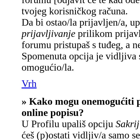
tvojeg korisničkog računa.
Da bi ostao/la prijavljen/a, u
prijavljivanje
prilikom prijavl
forumu pristupaš s tuđeg, a n
Spomenuta opcija je vidljiva 
omogućio/la.
Vrh
» Kako mogu onemogućiti p
online popisu?
U Profilu upališ opciju
Sakrij
ćeš (p)ostati vidljiv/a samo se