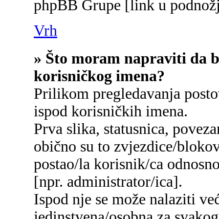
phpBB Grupe [link u podnožj
Vrh
» Što moram napraviti da bi
korisničkog imena?
Prilikom pregledavanja postov
ispod korisničkih imena.
Prva slika, statusnica, poveza
obično su to zvjezdice/blokov
postao/la korisnik/ca odnosn
[npr. administrator/ica].
Ispod nje se može nalaziti ve
jedinstvena/osobna za svakog/