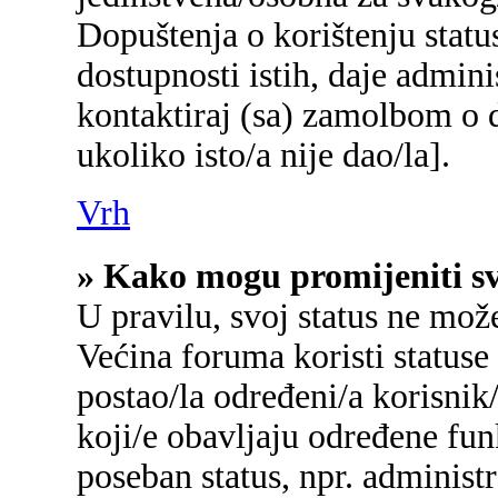
Dopuštenja o korištenju status
dostupnosti istih, daje admin
kontaktiraj (sa) zamolbom o d
ukoliko isto/a nije dao/la].
Vrh
» Kako mogu promijeniti sv
U pravilu, svoj status ne mož
Većina foruma koristi statuse
postao/la određeni/a korisnik/
koji/e obavljaju određene fu
poseban status, npr. administr