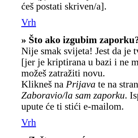
ćeš postati skriven/a].
Vrh
» Što ako izgubim zaporku
Nije smak svijeta! Jest da je 
[jer je kriptirana u bazi i ne 
možeš zatražiti novu.
Klikneš na
Prijava
te na stran
Zaboravio/la sam zaporku
. I
upute će ti stići e-mailom.
Vrh