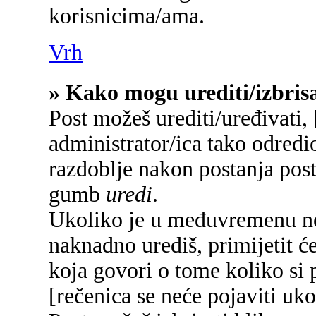
korisnicima/ama.
Vrh
» Kako mogu urediti/izbrisa
Post možeš urediti/uređivati,
administrator/ica tako odred
razdoblje nakon postanja pos
gumb
uredi
.
Ukoliko je u međuvremenu net
naknadno urediš, primijetit će
koja govori o tome koliko si p
[rečenica se neće pojaviti uko