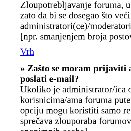
Zloupotrebljavanje foruma, u
zato da bi se dosegao što već
administratori(ce)/moderato
[npr. smanjenjem broja postov
Vrh
» Zašto se moram prijaviti 
poslati e-mail?
Ukoliko je administrator/ica
korisnicima/ama foruma pute
opciju mogu koristiti samo reg
sprečava zlouporaba forumova