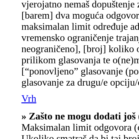
vjerojatno nemaš dopuštenje z
[barem] dva moguća odgovora 
maksimalan limit određuje adm
vremensko ograničenje trajanj
neograničeno], [broj] koliko 
prilikom glasovanja te o(ne)
[“ponovljeno” glasovanje (pon
glasovanje za drugu/e opciju/
Vrh
» Zašto ne mogu dodati još 
Maksimalan limit odgovora (o
Ukoliko smatraš da bi taj broj