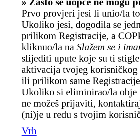
» Zašto se uopće ne mogu pr
Prvo provjeri jesi li unio/la 
Ukoliko jesi, dogodila se jed
prilikom Registracije, a COP
kliknuo/la na
Slažem se i im
slijediti upute koje su ti sti
aktivacija tvojeg korisničkog 
ili prilikom same Registracije 
Ukoliko si eliminirao/la obje 
ne možeš prijaviti, kontaktira
(ni)je u redu s tvojim korisn
Vrh