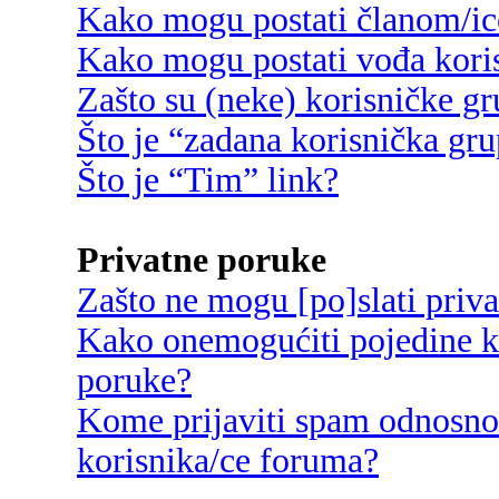
Kako mogu postati članom/ic
Kako mogu postati vođa kori
Zašto su (neke) korisničke g
Što je “zadana korisnička gr
Što je “Tim” link?
Privatne poruke
Zašto ne mogu [po]slati priv
Kako onemogućiti pojedine ko
poruke?
Kome prijaviti spam odnosno
korisnika/ce foruma?