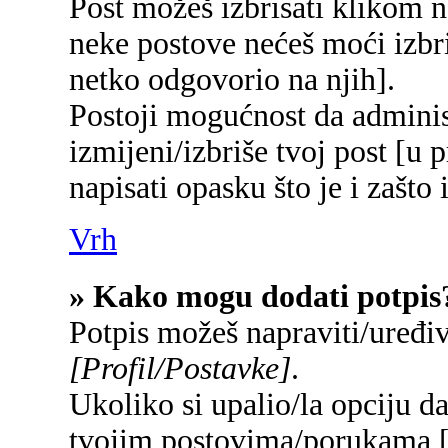
Post možeš izbrisati klikom
neke postove nećeš moći izbr
netko odgovorio na njih].
Postoji mogućnost da adminis
izmijeni/izbriše tvoj post [u 
napisati opasku što je i zašto 
Vrh
» Kako mogu dodati potpis
Potpis možeš napraviti/uređi
[Profil/Postavke]
.
Ukoliko si upalio/la opciju d
tvojim postovima/porukama 