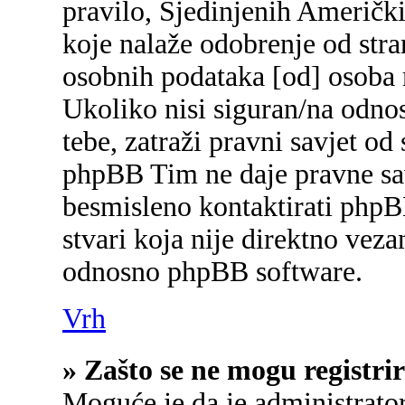
pravilo, Sjedinjenih Američk
koje nalaže odobrenje od stran
osobnih podataka [od] osoba 
Ukoliko nisi siguran/na odnos
tebe, zatraži pravni savjet od
phpBB Tim ne daje pravne sav
besmisleno kontaktirati phpB
stvari koja nije direktno ve
odnosno phpBB software.
Vrh
» Zašto se ne mogu registrir
Moguće je da je administrato