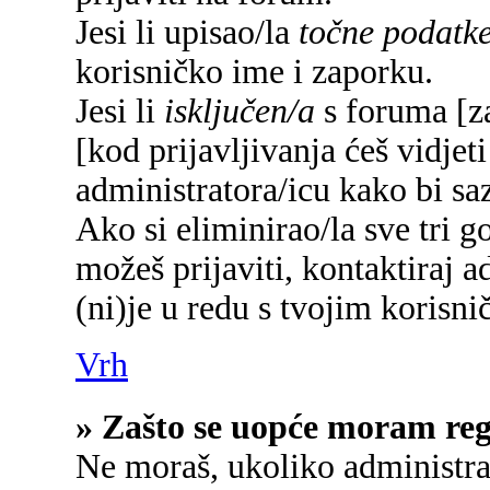
Jesi li upisao/la
točne podatk
korisničko ime i zaporku.
Jesi li
isključen/a
s foruma [za
[kod prijavljivanja ćeš vidjet
administratora/icu kako bi saz
Ako si eliminirao/la sve tri g
možeš prijaviti, kontaktiraj a
(ni)je u redu s tvojim korisn
Vrh
» Zašto se uopće moram regi
Ne moraš, ukoliko administrat