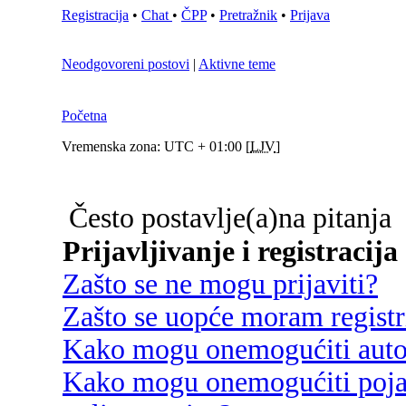
Registracija
•
Chat
•
ČPP
•
Pretražnik
•
Prijava
Neodgovoreni postovi
|
Aktivne teme
Početna
Vremenska zona: UTC + 01:00 [
LJV
]
Često postavlje(a)na pitanja
Prijavljivanje i registracija
Zašto se ne mogu prijaviti?
Zašto se uopće moram registri
Kako mogu onemogućiti autom
Kako mogu onemogućiti poja