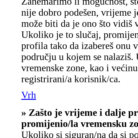
Zanemarimo li mogućnost, što 
nije dobro podešen, vrijeme j
može biti da je ono što vidiš
Ukoliko je to slučaj, promije
profila tako da izabereš onu
području u kojem se nalaziš.
vremenske zone, kao i većinu
registrirani/a korisnik/ca.
Vrh
» Zašto je vrijeme i dalje 
promijenio/la vremensku z
Ukoliko si siguran/na da si p