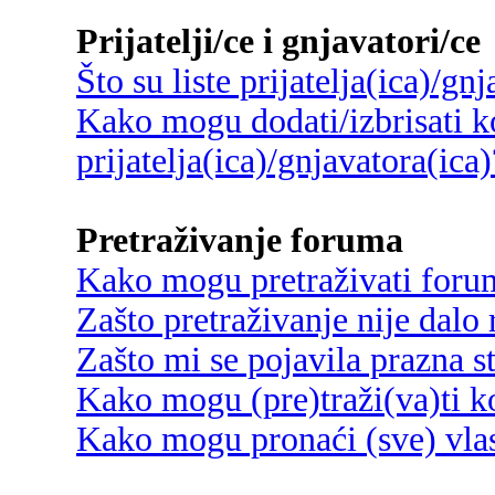
Prijatelji/ce i gnjavatori/ce
Što su liste prijatelja(ica)/gn
Kako mogu dodati/izbrisati ko
prijatelja(ica)/gnjavatora(ica)
Pretraživanje foruma
Kako mogu pretraživati foru
Zašto pretraživanje nije dalo 
Zašto mi se pojavila prazna s
Kako mogu (pre)traži(va)ti k
Kako mogu pronaći (sve) vlas