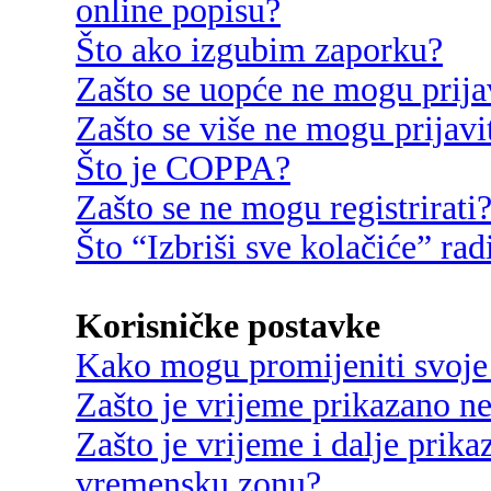
online popisu?
Što ako izgubim zaporku?
Zašto se uopće ne mogu prija
Zašto se više ne mogu prijavi
Što je COPPA?
Zašto se ne mogu registrirati
Što “Izbriši sve kolačiće” rad
Korisničke postavke
Kako mogu promijeniti svoje
Zašto je vrijeme prikazano n
Zašto je vrijeme i dalje prik
vremensku zonu?