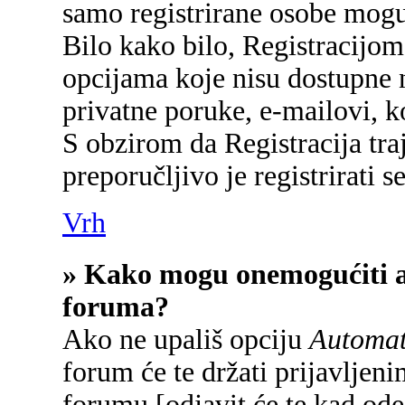
samo registrirane osobe mogu
Bilo kako bilo, Registracijom
opcijama koje nisu dostupne 
privatne poruke, e-mailovi, ko
S obzirom da Registracija tra
preporučljivo je registrirati se
Vrh
» Kako mogu onemogućiti a
foruma?
Ako ne upališ opciju
Automats
forum će te držati prijavlje
forumu [odjavit će te kad od