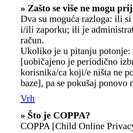
» Zašto se više ne mogu prij
Dva su moguća razloga: ili si
i/ili zaporku; ili je administr
račun.
Ukoliko je u pitanju potonje:
[uobičajeno je periodično izb
korisnika/ca koji/e ništa ne p
baze], pa se pokušaj ponovo re
Vrh
» Što je COPPA?
COPPA [Child Online Privacy