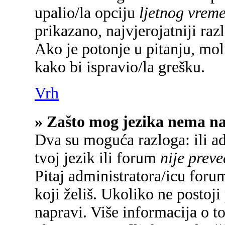
upalio/la opciju
ljetnog vrem
prikazano, najvjerojatniji raz
Ako je potonje u pitanju, mol
kako bi ispravio/la grešku.
Vrh
» Zašto mog jezika nema n
Dva su moguća razloga: ili a
tvoj jezik ili forum
nije prev
Pitaj administratora/icu forum
koji želiš. Ukoliko ne postoji
napravi. Više informacija o 