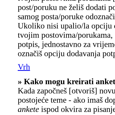
post/poruku ne želiš dodati p
samog posta/poruke odoznačiš
Ukoliko nisi upalio/la opciju
tvojim postovima/porukama, a
potpis, jednostavno za vrije
označiš opciju dodavanja potp
Vrh
» Kako mogu kreirati anke
Kada započneš [otvoriš] novu 
postojeće teme - ako imaš do
ankete
ispod okvira za pisanje