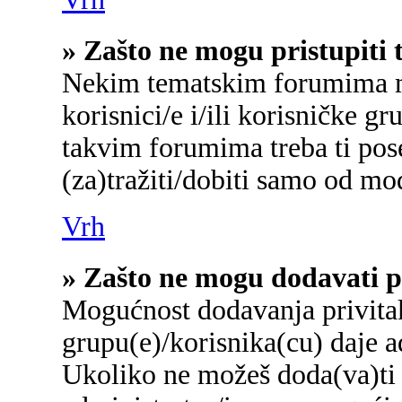
» Zašto ne mogu pristupit
Nekim tematskim forumima mo
korisnici/e i/ili korisničke gr
takvim forumima treba ti pos
(za)tražiti/dobiti samo od mo
Vrh
» Zašto ne mogu dodavati p
Mogućnost dodavanja privita
grupu(e)/korisnika(cu) daje a
Ukoliko ne možeš doda(va)ti 