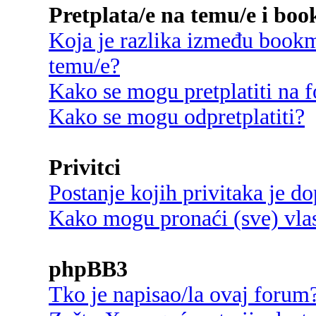
Pretplata/e na temu/e i bo
Koja je razlika između bookma
temu/e?
Kako se mogu pretplatiti na
Kako se mogu odpretplatiti?
Privitci
Postanje kojih privitaka je d
Kako mogu pronaći (sve) vlast
phpBB3
Tko je napisao/la ovaj forum