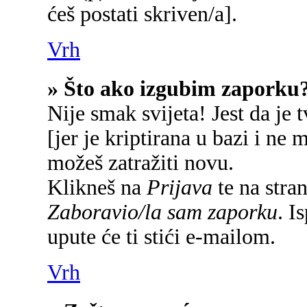
ćeš postati skriven/a].
Vrh
» Što ako izgubim zaporku
Nije smak svijeta! Jest da je 
[jer je kriptirana u bazi i ne 
možeš zatražiti novu.
Klikneš na
Prijava
te na stran
Zaboravio/la sam zaporku
. I
upute će ti stići e-mailom.
Vrh