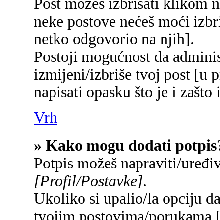
Post možeš izbrisati klikom
neke postove nećeš moći izbr
netko odgovorio na njih].
Postoji mogućnost da adminis
izmijeni/izbriše tvoj post [u 
napisati opasku što je i zašto 
Vrh
» Kako mogu dodati potpis
Potpis možeš napraviti/uređi
[Profil/Postavke]
.
Ukoliko si upalio/la opciju d
tvojim postovima/porukama 