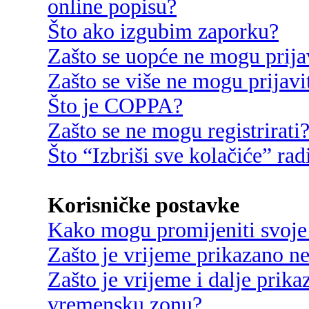
online popisu?
Što ako izgubim zaporku?
Zašto se uopće ne mogu prija
Zašto se više ne mogu prijavi
Što je COPPA?
Zašto se ne mogu registrirati
Što “Izbriši sve kolačiće” rad
Korisničke postavke
Kako mogu promijeniti svoje
Zašto je vrijeme prikazano n
Zašto je vrijeme i dalje prik
vremensku zonu?