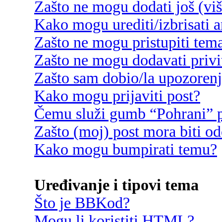
Zašto ne mogu dodati još (vi
Kako mogu urediti/izbrisati 
Zašto ne mogu pristupiti te
Zašto ne mogu dodavati privi
Zašto sam dobio/la upozoren
Kako mogu prijaviti post?
Čemu služi gumb “Pohrani” p
Zašto (moj) post mora biti o
Kako mogu bumpirati temu?
Uređivanje i tipovi tema
Što je BBKod?
Mogu li koristiti HTML?