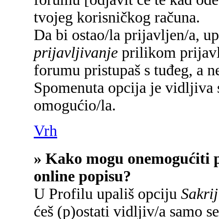
tvojeg korisničkog računa.
Da bi ostao/la prijavljen/a, u
prijavljivanje
prilikom prijavl
forumu pristupaš s tuđeg, a n
Spomenuta opcija je vidljiva 
omogućio/la.
Vrh
» Kako mogu onemogućiti p
online popisu?
U Profilu upališ opciju
Sakrij
ćeš (p)ostati vidljiv/a samo se