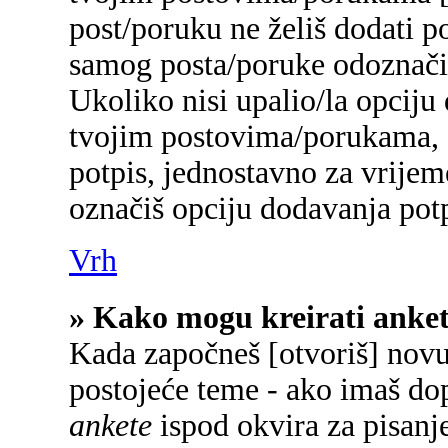
post/poruku ne želiš dodati p
samog posta/poruke odoznačiš
Ukoliko nisi upalio/la opciju
tvojim postovima/porukama, a
potpis, jednostavno za vrije
označiš opciju dodavanja potp
Vrh
» Kako mogu kreirati anke
Kada započneš [otvoriš] novu 
postojeće teme - ako imaš do
ankete
ispod okvira za pisanje