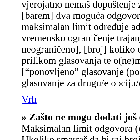
vjerojatno nemaš dopuštenje z
[barem] dva moguća odgovora 
maksimalan limit određuje adm
vremensko ograničenje trajanj
neograničeno], [broj] koliko 
prilikom glasovanja te o(ne)
[“ponovljeno” glasovanje (pon
glasovanje za drugu/e opciju/
Vrh
» Zašto ne mogu dodati još 
Maksimalan limit odgovora (o
Ukoliko smatraš da bi taj broj