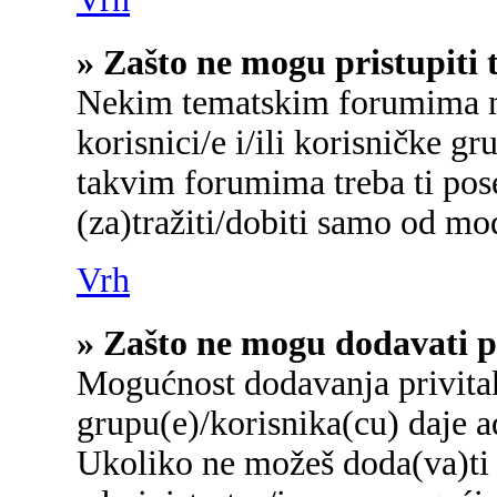
» Zašto ne mogu pristupit
Nekim tematskim forumima mo
korisnici/e i/ili korisničke gr
takvim forumima treba ti pos
(za)tražiti/dobiti samo od mo
Vrh
» Zašto ne mogu dodavati p
Mogućnost dodavanja privita
grupu(e)/korisnika(cu) daje a
Ukoliko ne možeš doda(va)ti 