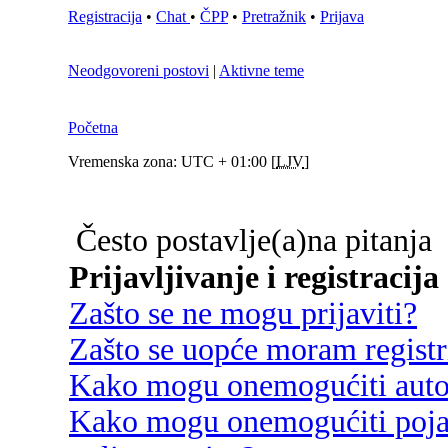
Registracija
•
Chat
•
ČPP
•
Pretražnik
•
Prijava
Neodgovoreni postovi
|
Aktivne teme
Početna
Vremenska zona: UTC + 01:00 [
LJV
]
Često postavlje(a)na pitanja
Prijavljivanje i registracija
Zašto se ne mogu prijaviti?
Zašto se uopće moram registri
Kako mogu onemogućiti autom
Kako mogu onemogućiti poja