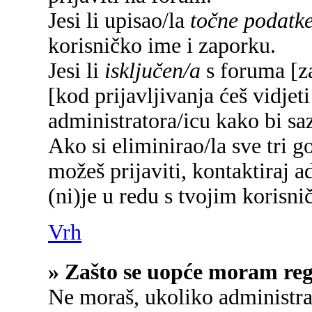
Jesi li upisao/la
točne podatk
korisničko ime i zaporku.
Jesi li
isključen/a
s foruma [za
[kod prijavljivanja ćeš vidjet
administratora/icu kako bi saz
Ako si eliminirao/la sve tri g
možeš prijaviti, kontaktiraj a
(ni)je u redu s tvojim korisn
Vrh
» Zašto se uopće moram regi
Ne moraš, ukoliko administrat