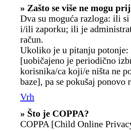
» Zašto se više ne mogu prij
Dva su moguća razloga: ili si
i/ili zaporku; ili je administr
račun.
Ukoliko je u pitanju potonje:
[uobičajeno je periodično izb
korisnika/ca koji/e ništa ne p
baze], pa se pokušaj ponovo re
Vrh
» Što je COPPA?
COPPA [Child Online Privacy