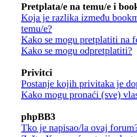
Pretplata/e na temu/e i bo
Koja je razlika između bookma
temu/e?
Kako se mogu pretplatiti na
Kako se mogu odpretplatiti?
Privitci
Postanje kojih privitaka je d
Kako mogu pronaći (sve) vlast
phpBB3
Tko je napisao/la ovaj forum