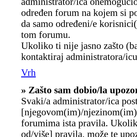
administrator/ica onemogućio/
određen forum na kojem si po
da samo određeni/e korisnici
tom forumu.
Ukoliko ti nije jasno zašto (b
kontaktiraj administratora/icu
Vrh
» Zašto sam dobio/la upozo
Svaki/a administrator/ica post
[njegovom(im)/njezinom(im)]
forumima ista pravila. Ukolik
od/više] pravila, može te upo