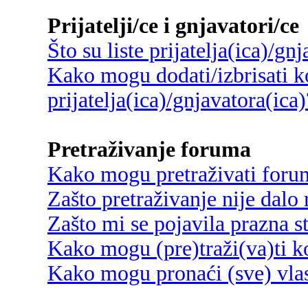
Prijatelji/ce i gnjavatori/ce
Što su liste prijatelja(ica)/gn
Kako mogu dodati/izbrisati ko
prijatelja(ica)/gnjavatora(ica)
Pretraživanje foruma
Kako mogu pretraživati foru
Zašto pretraživanje nije dalo 
Zašto mi se pojavila prazna s
Kako mogu (pre)traži(va)ti k
Kako mogu pronaći (sve) vlas