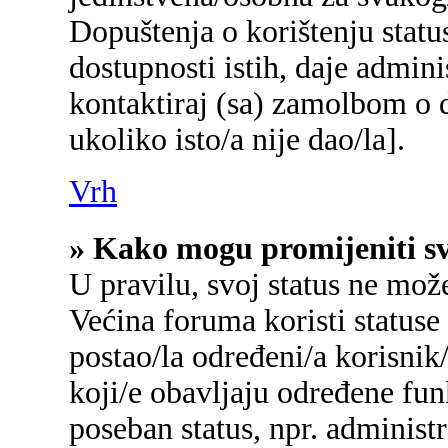
Dopuštenja o korištenju status
dostupnosti istih, daje admin
kontaktiraj (sa) zamolbom o d
ukoliko isto/a nije dao/la].
Vrh
» Kako mogu promijeniti sv
U pravilu, svoj status ne mož
Većina foruma koristi statuse
postao/la određeni/a korisnik/
koji/e obavljaju određene fu
poseban status, npr. administr