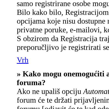
samo registrirane osobe mogu
Bilo kako bilo, Registracijom
opcijama koje nisu dostupne 
privatne poruke, e-mailovi, ko
S obzirom da Registracija tra
preporučljivo je registrirati se
Vrh
» Kako mogu onemogućiti a
foruma?
Ako ne upališ opciju
Automats
forum će te držati prijavlje
forumu [odjavit će te kad od