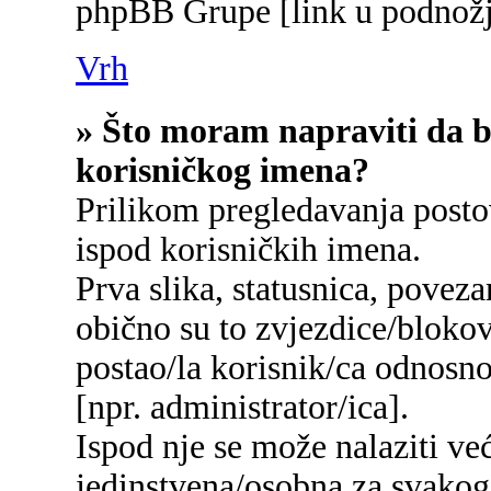
phpBB Grupe [link u podnožj
Vrh
» Što moram napraviti da bi
korisničkog imena?
Prilikom pregledavanja postov
ispod korisničkih imena.
Prva slika, statusnica, poveza
obično su to zvjezdice/blokov
postao/la korisnik/ca odnosn
[npr. administrator/ica].
Ispod nje se može nalaziti ve
jedinstvena/osobna za svakog/