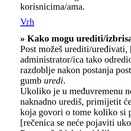
korisnicima/ama.
Vrh
» Kako mogu urediti/izbrisa
Post možeš urediti/uređivati,
administrator/ica tako odred
razdoblje nakon postanja pos
gumb
uredi
.
Ukoliko je u međuvremenu net
naknadno urediš, primijetit će
koja govori o tome koliko si p
[rečenica se neće pojaviti uko