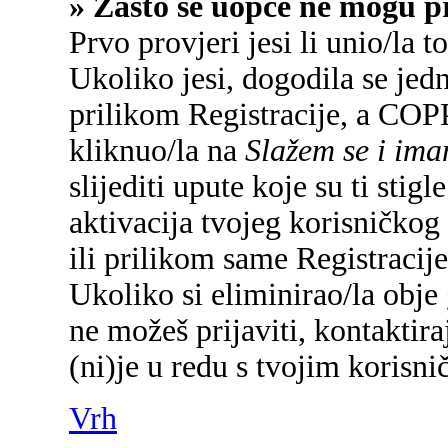
» Zašto se uopće ne mogu pr
Prvo provjeri jesi li unio/la 
Ukoliko jesi, dogodila se jed
prilikom Registracije, a COP
kliknuo/la na
Slažem se i im
slijediti upute koje su ti sti
aktivacija tvojeg korisničkog 
ili prilikom same Registracije 
Ukoliko si eliminirao/la obje 
ne možeš prijaviti, kontaktira
(ni)je u redu s tvojim korisn
Vrh