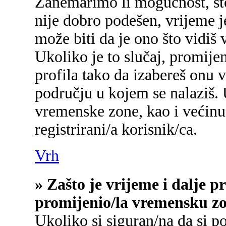
Zanemarimo li mogućnost, što 
nije dobro podešen, vrijeme j
može biti da je ono što vidiš
Ukoliko je to slučaj, promije
profila tako da izabereš onu
području u kojem se nalaziš.
vremenske zone, kao i većinu
registrirani/a korisnik/ca.
Vrh
» Zašto je vrijeme i dalje 
promijenio/la vremensku z
Ukoliko si siguran/na da si p