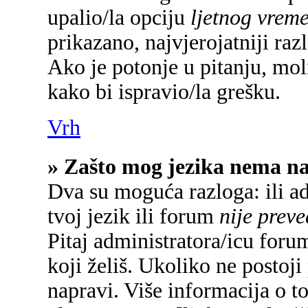
upalio/la opciju
ljetnog vrem
prikazano, najvjerojatniji raz
Ako je potonje u pitanju, mol
kako bi ispravio/la grešku.
Vrh
» Zašto mog jezika nema n
Dva su moguća razloga: ili a
tvoj jezik ili forum
nije prev
Pitaj administratora/icu forum
koji želiš. Ukoliko ne postoji
napravi. Više informacija o 