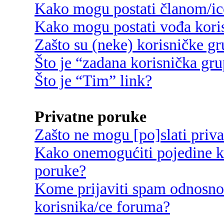
Kako mogu postati članom/ic
Kako mogu postati vođa kori
Zašto su (neke) korisničke g
Što je “zadana korisnička gr
Što je “Tim” link?
Privatne poruke
Zašto ne mogu [po]slati priv
Kako onemogućiti pojedine ko
poruke?
Kome prijaviti spam odnosno
korisnika/ce foruma?