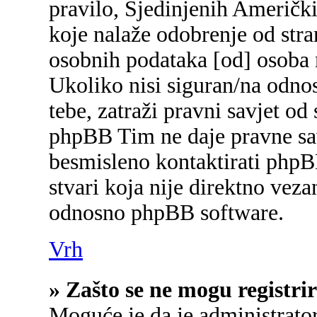
pravilo, Sjedinjenih Američk
koje nalaže odobrenje od stran
osobnih podataka [od] osoba 
Ukoliko nisi siguran/na odnos
tebe, zatraži pravni savjet od
phpBB Tim ne daje pravne sav
besmisleno kontaktirati phpB
stvari koja nije direktno ve
odnosno phpBB software.
Vrh
» Zašto se ne mogu registrir
Moguće je da je administrato