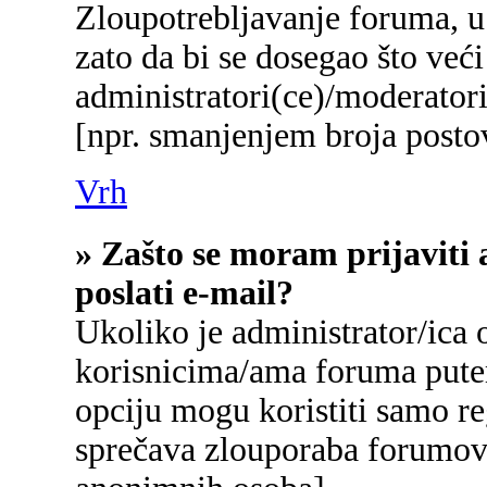
Zloupotrebljavanje foruma, u
zato da bi se dosegao što već
administratori(ce)/moderato
[npr. smanjenjem broja postov
Vrh
» Zašto se moram prijaviti 
poslati e-mail?
Ukoliko je administrator/ica
korisnicima/ama foruma pute
opciju mogu koristiti samo reg
sprečava zlouporaba forumova