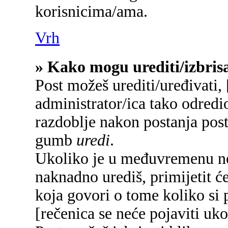
korisnicima/ama.
Vrh
» Kako mogu urediti/izbrisa
Post možeš urediti/uređivati,
administrator/ica tako odred
razdoblje nakon postanja pos
gumb
uredi
.
Ukoliko je u međuvremenu net
naknadno urediš, primijetit će
koja govori o tome koliko si p
[rečenica se neće pojaviti uko