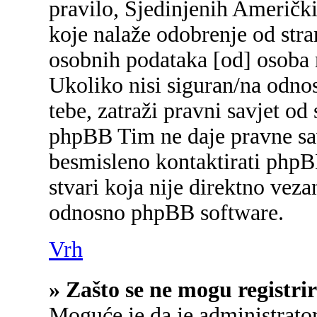
pravilo, Sjedinjenih Američk
koje nalaže odobrenje od stran
osobnih podataka [od] osoba 
Ukoliko nisi siguran/na odnos
tebe, zatraži pravni savjet od
phpBB Tim ne daje pravne sav
besmisleno kontaktirati phpB
stvari koja nije direktno ve
odnosno phpBB software.
Vrh
» Zašto se ne mogu registrir
Moguće je da je administrato