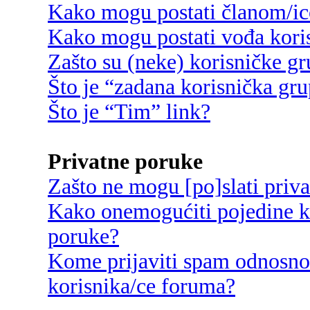
Kako mogu postati članom/ic
Kako mogu postati vođa kori
Zašto su (neke) korisničke g
Što je “zadana korisnička gr
Što je “Tim” link?
Privatne poruke
Zašto ne mogu [po]slati priv
Kako onemogućiti pojedine ko
poruke?
Kome prijaviti spam odnosno
korisnika/ce foruma?