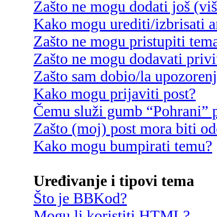
Zašto ne mogu dodati još (vi
Kako mogu urediti/izbrisati 
Zašto ne mogu pristupiti te
Zašto ne mogu dodavati privi
Zašto sam dobio/la upozoren
Kako mogu prijaviti post?
Čemu služi gumb “Pohrani” p
Zašto (moj) post mora biti o
Kako mogu bumpirati temu?
Uređivanje i tipovi tema
Što je BBKod?
Mogu li koristiti HTML?