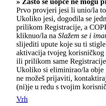
» Zašto se uopće ne mogu pr
Prvo provjeri jesi li unio/la 
Ukoliko jesi, dogodila se jed
prilikom Registracije, a COP
kliknuo/la na
Slažem se i im
slijediti upute koje su ti sti
aktivacija tvojeg korisničkog 
ili prilikom same Registracije 
Ukoliko si eliminirao/la obje 
ne možeš prijaviti, kontaktira
(ni)je u redu s tvojim korisn
Vrh