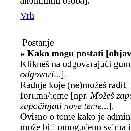
anonimnih osoba].
Vrh
Postanje
» Kako mogu postati [objav
Klikneš na odgovarajući gum
odgovori
...].
Radnje koje (ne)možeš raditi
foruma/teme [npr.
Možeš zapo
započinjati nove teme
...].
Ovisno o tome kako je adminis
može biti omogućeno svima il