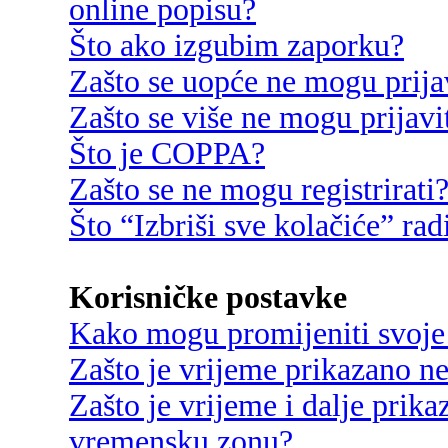
online popisu?
Što ako izgubim zaporku?
Zašto se uopće ne mogu prija
Zašto se više ne mogu prijavi
Što je COPPA?
Zašto se ne mogu registrirati
Što “Izbriši sve kolačiće” rad
Korisničke postavke
Kako mogu promijeniti svoje
Zašto je vrijeme prikazano n
Zašto je vrijeme i dalje prik
vremensku zonu?