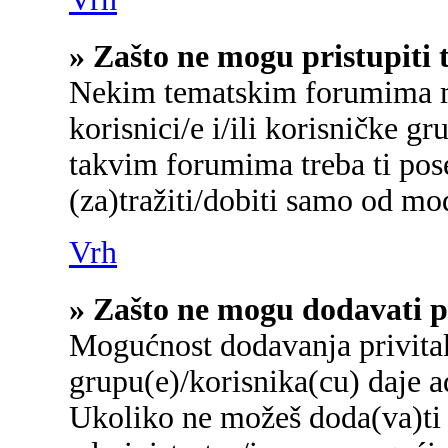
» Zašto ne mogu pristupit
Nekim tematskim forumima mo
korisnici/e i/ili korisničke gr
takvim forumima treba ti pos
(za)tražiti/dobiti samo od mo
Vrh
» Zašto ne mogu dodavati p
Mogućnost dodavanja privita
grupu(e)/korisnika(cu) daje a
Ukoliko ne možeš doda(va)ti 