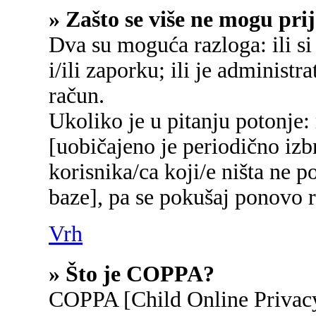
» Zašto se više ne mogu prij
Dva su moguća razloga: ili si
i/ili zaporku; ili je administr
račun.
Ukoliko je u pitanju potonje:
[uobičajeno je periodično izb
korisnika/ca koji/e ništa ne p
baze], pa se pokušaj ponovo re
Vrh
» Što je COPPA?
COPPA [Child Online Privacy