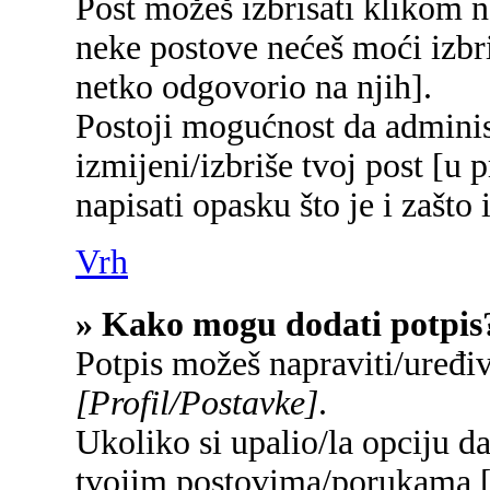
Post možeš izbrisati klikom
neke postove nećeš moći izbr
netko odgovorio na njih].
Postoji mogućnost da adminis
izmijeni/izbriše tvoj post [u 
napisati opasku što je i zašto 
Vrh
» Kako mogu dodati potpis
Potpis možeš napraviti/uređi
[Profil/Postavke]
.
Ukoliko si upalio/la opciju d
tvojim postovima/porukama 