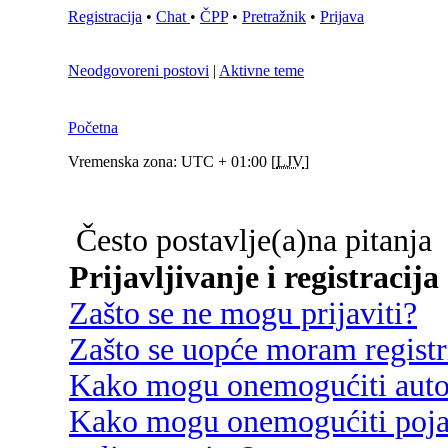
Registracija
•
Chat
•
ČPP
•
Pretražnik
•
Prijava
Neodgovoreni postovi
|
Aktivne teme
Početna
Vremenska zona: UTC + 01:00 [
LJV
]
Često postavlje(a)na pitanja
Prijavljivanje i registracija
Zašto se ne mogu prijaviti?
Zašto se uopće moram registri
Kako mogu onemogućiti autom
Kako mogu onemogućiti poja