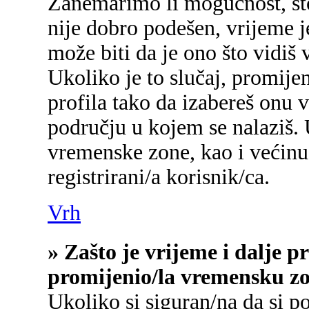
Zanemarimo li mogućnost, što 
nije dobro podešen, vrijeme j
može biti da je ono što vidiš
Ukoliko je to slučaj, promije
profila tako da izabereš onu
području u kojem se nalaziš.
vremenske zone, kao i većinu
registrirani/a korisnik/ca.
Vrh
» Zašto je vrijeme i dalje 
promijenio/la vremensku z
Ukoliko si siguran/na da si p