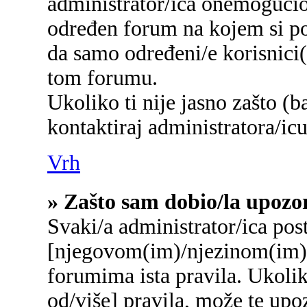
administrator/ica onemogućio/
određen forum na kojem si po
da samo određeni/e korisnici
tom forumu.
Ukoliko ti nije jasno zašto (b
kontaktiraj administratora/icu
Vrh
» Zašto sam dobio/la upozo
Svaki/a administrator/ica post
[njegovom(im)/njezinom(im)]
forumima ista pravila. Ukolik
od/više] pravila, može te upo