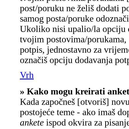
post/poruku ne želiš dodati p
samog posta/poruke odoznačiš
Ukoliko nisi upalio/la opciju
tvojim postovima/porukama, a
potpis, jednostavno za vrije
označiš opciju dodavanja potp
Vrh
» Kako mogu kreirati anke
Kada započneš [otvoriš] novu 
postojeće teme - ako imaš do
ankete
ispod okvira za pisanje