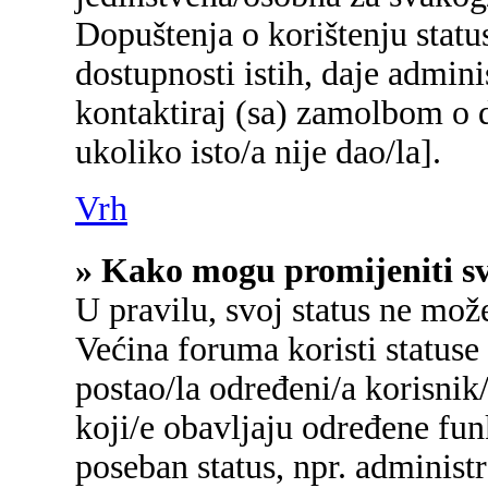
Dopuštenja o korištenju status
dostupnosti istih, daje admin
kontaktiraj (sa) zamolbom o d
ukoliko isto/a nije dao/la].
Vrh
» Kako mogu promijeniti sv
U pravilu, svoj status ne mož
Većina foruma koristi statuse
postao/la određeni/a korisnik/
koji/e obavljaju određene fu
poseban status, npr. administr