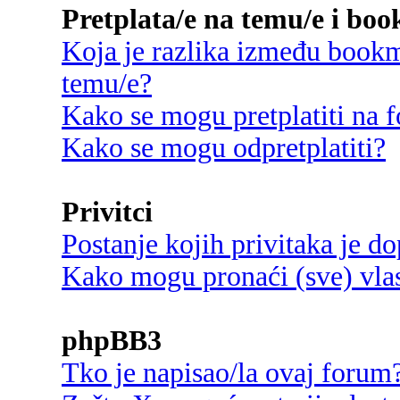
Pretplata/e na temu/e i bo
Koja je razlika između bookma
temu/e?
Kako se mogu pretplatiti na
Kako se mogu odpretplatiti?
Privitci
Postanje kojih privitaka je d
Kako mogu pronaći (sve) vlast
phpBB3
Tko je napisao/la ovaj forum