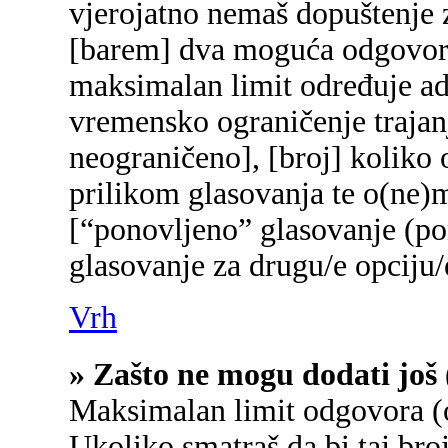
vjerojatno nemaš dopuštenje z
[barem] dva moguća odgovora 
maksimalan limit određuje adm
vremensko ograničenje trajanj
neograničeno], [broj] koliko 
prilikom glasovanja te o(ne)
[“ponovljeno” glasovanje (pon
glasovanje za drugu/e opciju/
Vrh
» Zašto ne mogu dodati još 
Maksimalan limit odgovora (o
Ukoliko smatraš da bi taj broj