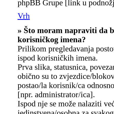
phpBB Grupe [link u podnožj
Vrh
» Što moram napraviti da bi
korisničkog imena?
Prilikom pregledavanja postov
ispod korisničkih imena.
Prva slika, statusnica, poveza
obično su to zvjezdice/blokov
postao/la korisnik/ca odnosn
[npr. administrator/ica].
Ispod nje se može nalaziti ve
jedinstvena/osobna za svakog/