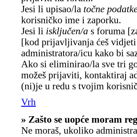
Jesi li upisao/la
točne podatk
korisničko ime i zaporku.
Jesi li
isključen/a
s foruma [za
[kod prijavljivanja ćeš vidjet
administratora/icu kako bi saz
Ako si eliminirao/la sve tri g
možeš prijaviti, kontaktiraj a
(ni)je u redu s tvojim korisn
Vrh
» Zašto se uopće moram regi
Ne moraš, ukoliko administrat