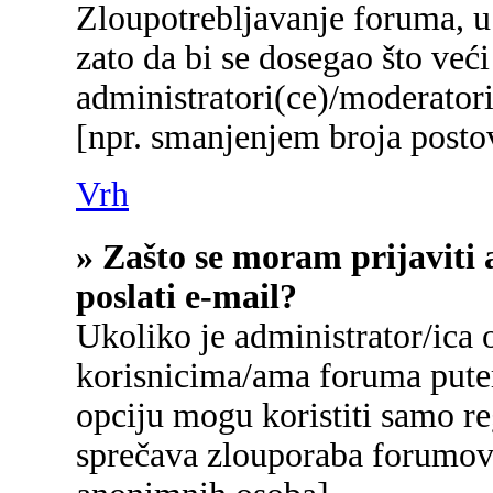
Zloupotrebljavanje foruma, u
zato da bi se dosegao što već
administratori(ce)/moderato
[npr. smanjenjem broja postov
Vrh
» Zašto se moram prijaviti 
poslati e-mail?
Ukoliko je administrator/ica
korisnicima/ama foruma pute
opciju mogu koristiti samo reg
sprečava zlouporaba forumova