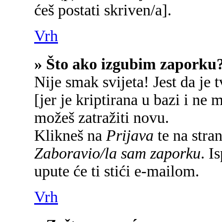
ćeš postati skriven/a].
Vrh
» Što ako izgubim zaporku
Nije smak svijeta! Jest da je 
[jer je kriptirana u bazi i ne 
možeš zatražiti novu.
Klikneš na
Prijava
te na stran
Zaboravio/la sam zaporku
. I
upute će ti stići e-mailom.
Vrh