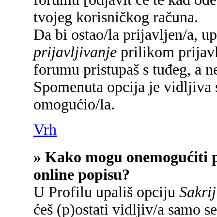
tvojeg korisničkog računa.
Da bi ostao/la prijavljen/a, u
prijavljivanje
prilikom prijavl
forumu pristupaš s tuđeg, a n
Spomenuta opcija je vidljiva 
omogućio/la.
Vrh
» Kako mogu onemogućiti p
online popisu?
U Profilu upališ opciju
Sakrij
ćeš (p)ostati vidljiv/a samo se