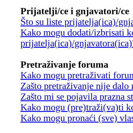
Prijatelji/ce i gnjavatori/ce
Što su liste prijatelja(ica)/gn
Kako mogu dodati/izbrisati ko
prijatelja(ica)/gnjavatora(ica)
Pretraživanje foruma
Kako mogu pretraživati foru
Zašto pretraživanje nije dalo 
Zašto mi se pojavila prazna s
Kako mogu (pre)traži(va)ti k
Kako mogu pronaći (sve) vlas