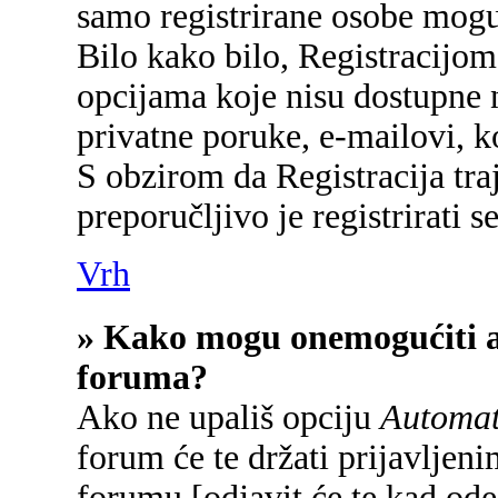
samo registrirane osobe mogu
Bilo kako bilo, Registracijom
opcijama koje nisu dostupne 
privatne poruke, e-mailovi, ko
S obzirom da Registracija tra
preporučljivo je registrirati se
Vrh
» Kako mogu onemogućiti a
foruma?
Ako ne upališ opciju
Automats
forum će te držati prijavlje
forumu [odjavit će te kad od