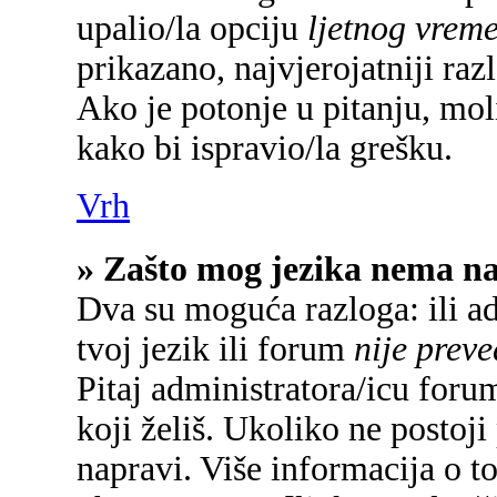
upalio/la opciju
ljetnog vrem
prikazano, najvjerojatniji raz
Ako je potonje u pitanju, mol
kako bi ispravio/la grešku.
Vrh
» Zašto mog jezika nema n
Dva su moguća razloga: ili a
tvoj jezik ili forum
nije prev
Pitaj administratora/icu forum
koji želiš. Ukoliko ne postoji
napravi. Više informacija o 