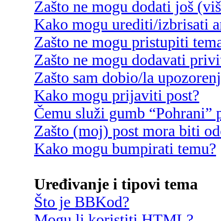
Zašto ne mogu dodati još (vi
Kako mogu urediti/izbrisati 
Zašto ne mogu pristupiti te
Zašto ne mogu dodavati privi
Zašto sam dobio/la upozoren
Kako mogu prijaviti post?
Čemu služi gumb “Pohrani” p
Zašto (moj) post mora biti o
Kako mogu bumpirati temu?
Uređivanje i tipovi tema
Što je BBKod?
Mogu li koristiti HTML?