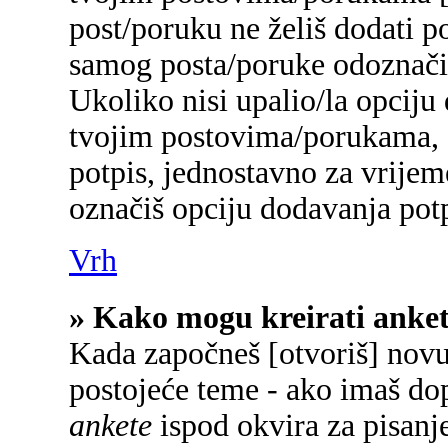
post/poruku ne želiš dodati p
samog posta/poruke odoznačiš
Ukoliko nisi upalio/la opciju
tvojim postovima/porukama, a
potpis, jednostavno za vrije
označiš opciju dodavanja potp
Vrh
» Kako mogu kreirati anke
Kada započneš [otvoriš] novu 
postojeće teme - ako imaš do
ankete
ispod okvira za pisanje