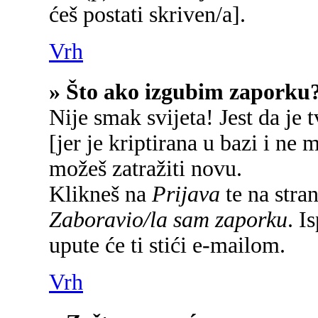
ćeš postati skriven/a].
Vrh
» Što ako izgubim zaporku
Nije smak svijeta! Jest da je 
[jer je kriptirana u bazi i ne 
možeš zatražiti novu.
Klikneš na
Prijava
te na stran
Zaboravio/la sam zaporku
. I
upute će ti stići e-mailom.
Vrh