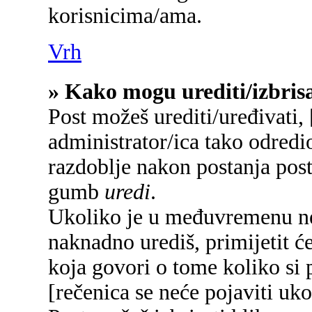
korisnicima/ama.
Vrh
» Kako mogu urediti/izbrisa
Post možeš urediti/uređivati,
administrator/ica tako odred
razdoblje nakon postanja pos
gumb
uredi
.
Ukoliko je u međuvremenu net
naknadno urediš, primijetit će
koja govori o tome koliko si p
[rečenica se neće pojaviti uko