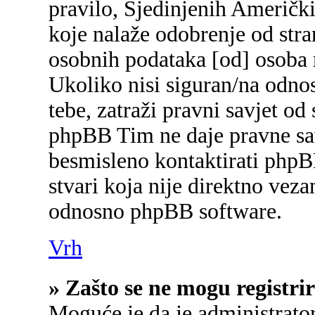
pravilo, Sjedinjenih Američk
koje nalaže odobrenje od stran
osobnih podataka [od] osoba 
Ukoliko nisi siguran/na odnos
tebe, zatraži pravni savjet od
phpBB Tim ne daje pravne sav
besmisleno kontaktirati phpB
stvari koja nije direktno ve
odnosno phpBB software.
Vrh
» Zašto se ne mogu registrir
Moguće je da je administrato