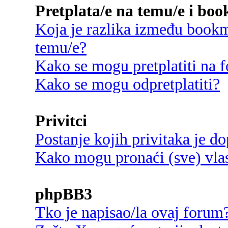
Pretplata/e na temu/e i bo
Koja je razlika između bookma
temu/e?
Kako se mogu pretplatiti na
Kako se mogu odpretplatiti?
Privitci
Postanje kojih privitaka je d
Kako mogu pronaći (sve) vlast
phpBB3
Tko je napisao/la ovaj forum