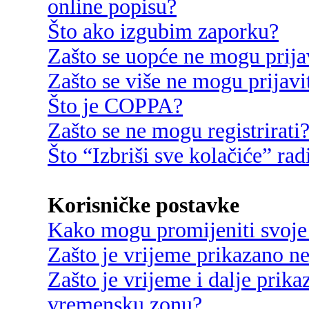
online popisu?
Što ako izgubim zaporku?
Zašto se uopće ne mogu prija
Zašto se više ne mogu prijavi
Što je COPPA?
Zašto se ne mogu registrirati
Što “Izbriši sve kolačiće” rad
Korisničke postavke
Kako mogu promijeniti svoje
Zašto je vrijeme prikazano n
Zašto je vrijeme i dalje prik
vremensku zonu?