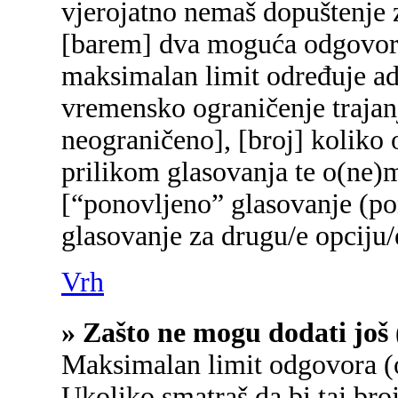
vjerojatno nemaš dopuštenje z
[barem] dva moguća odgovora 
maksimalan limit određuje adm
vremensko ograničenje trajanj
neograničeno], [broj] koliko 
prilikom glasovanja te o(ne)
[“ponovljeno” glasovanje (pon
glasovanje za drugu/e opciju/
Vrh
» Zašto ne mogu dodati još 
Maksimalan limit odgovora (o
Ukoliko smatraš da bi taj broj