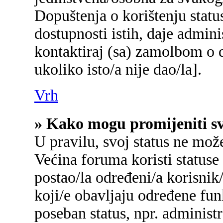
Dopuštenja o korištenju status
dostupnosti istih, daje admin
kontaktiraj (sa) zamolbom o d
ukoliko isto/a nije dao/la].
Vrh
» Kako mogu promijeniti sv
U pravilu, svoj status ne mož
Većina foruma koristi statuse
postao/la određeni/a korisnik/
koji/e obavljaju određene fu
poseban status, npr. administr