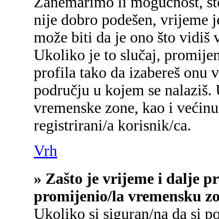
Zanemarimo li mogućnost, što 
nije dobro podešen, vrijeme j
može biti da je ono što vidiš
Ukoliko je to slučaj, promije
profila tako da izabereš onu
području u kojem se nalaziš.
vremenske zone, kao i većinu
registrirani/a korisnik/ca.
Vrh
» Zašto je vrijeme i dalje 
promijenio/la vremensku z
Ukoliko si siguran/na da si p