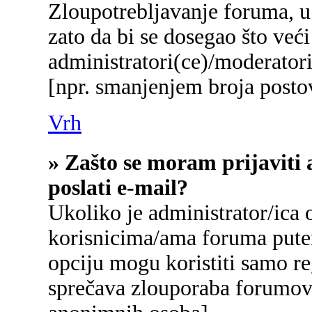
Zloupotrebljavanje foruma, u
zato da bi se dosegao što već
administratori(ce)/moderato
[npr. smanjenjem broja postov
Vrh
» Zašto se moram prijaviti 
poslati e-mail?
Ukoliko je administrator/ica
korisnicima/ama foruma pute
opciju mogu koristiti samo reg
sprečava zlouporaba forumova