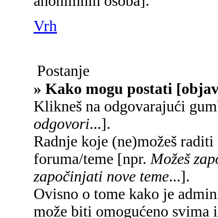
anonimnih osoba].
Vrh
Postanje
» Kako mogu postati [objav
Klikneš na odgovarajući gum
odgovori
...].
Radnje koje (ne)možeš raditi
foruma/teme [npr.
Možeš zapo
započinjati nove teme
...].
Ovisno o tome kako je adminis
može biti omogućeno svima il