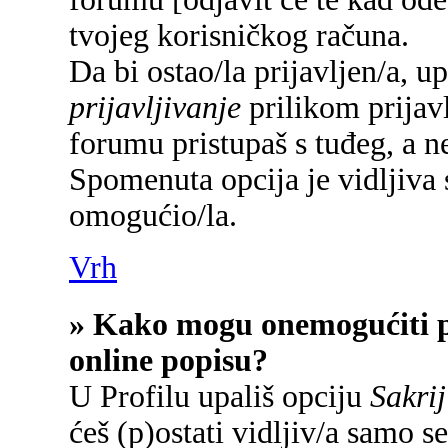
tvojeg korisničkog računa.
Da bi ostao/la prijavljen/a, u
prijavljivanje
prilikom prijavl
forumu pristupaš s tuđeg, a n
Spomenuta opcija je vidljiva 
omogućio/la.
Vrh
» Kako mogu onemogućiti p
online popisu?
U Profilu upališ opciju
Sakrij
ćeš (p)ostati vidljiv/a samo se