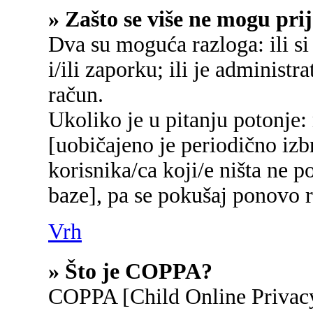
» Zašto se više ne mogu prij
Dva su moguća razloga: ili si
i/ili zaporku; ili je administr
račun.
Ukoliko je u pitanju potonje:
[uobičajeno je periodično izb
korisnika/ca koji/e ništa ne p
baze], pa se pokušaj ponovo re
Vrh
» Što je COPPA?
COPPA [Child Online Privacy