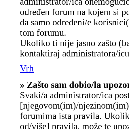
administrator/ica onemogućio/
određen forum na kojem si po
da samo određeni/e korisnici
tom forumu.
Ukoliko ti nije jasno zašto (b
kontaktiraj administratora/icu
Vrh
» Zašto sam dobio/la upozo
Svaki/a administrator/ica post
[njegovom(im)/njezinom(im)]
forumima ista pravila. Ukolik
od/više] pravila, može te upo