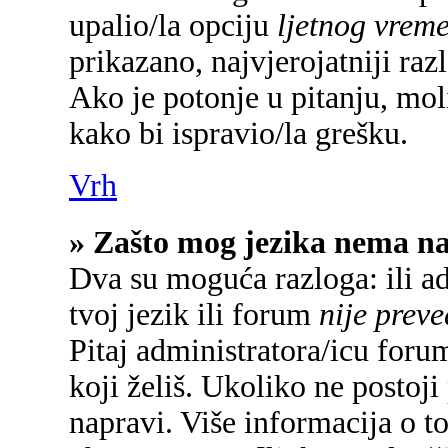
upalio/la opciju
ljetnog vrem
prikazano, najvjerojatniji raz
Ako je potonje u pitanju, mol
kako bi ispravio/la grešku.
Vrh
» Zašto mog jezika nema n
Dva su moguća razloga: ili a
tvoj jezik ili forum
nije prev
Pitaj administratora/icu forum
koji želiš. Ukoliko ne postoji
napravi. Više informacija o 