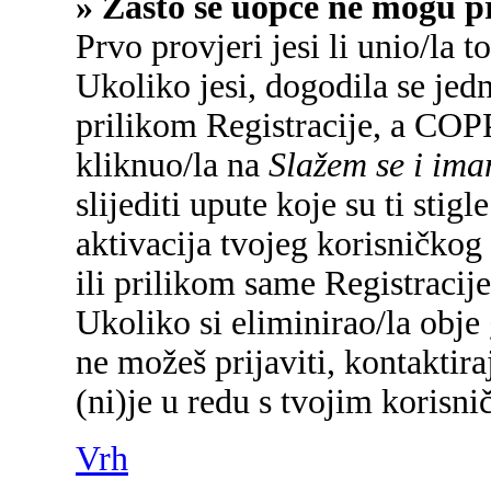
» Zašto se uopće ne mogu pr
Prvo provjeri jesi li unio/la 
Ukoliko jesi, dogodila se jed
prilikom Registracije, a COP
kliknuo/la na
Slažem se i im
slijediti upute koje su ti sti
aktivacija tvojeg korisničkog 
ili prilikom same Registracije 
Ukoliko si eliminirao/la obje 
ne možeš prijaviti, kontaktira
(ni)je u redu s tvojim korisn
Vrh