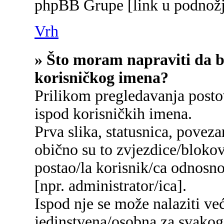
phpBB Grupe [link u podnožj
Vrh
» Što moram napraviti da bi
korisničkog imena?
Prilikom pregledavanja postov
ispod korisničkih imena.
Prva slika, statusnica, poveza
obično su to zvjezdice/blokov
postao/la korisnik/ca odnosn
[npr. administrator/ica].
Ispod nje se može nalaziti ve
jedinstvena/osobna za svakog/