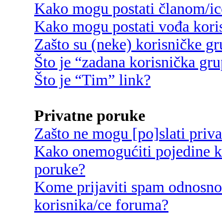
Kako mogu postati članom/ic
Kako mogu postati vođa kori
Zašto su (neke) korisničke g
Što je “zadana korisnička gr
Što je “Tim” link?
Privatne poruke
Zašto ne mogu [po]slati priv
Kako onemogućiti pojedine ko
poruke?
Kome prijaviti spam odnosno
korisnika/ce foruma?