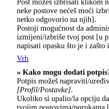
Post možeš izbrisati klikom
neke postove nećeš moći izbr
netko odgovorio na njih].
Postoji mogućnost da adminis
izmijeni/izbriše tvoj post [u 
napisati opasku što je i zašto 
Vrh
» Kako mogu dodati potpis
Potpis možeš napraviti/uređi
[Profil/Postavke]
.
Ukoliko si upalio/la opciju d
tvojim postovima/porukama 