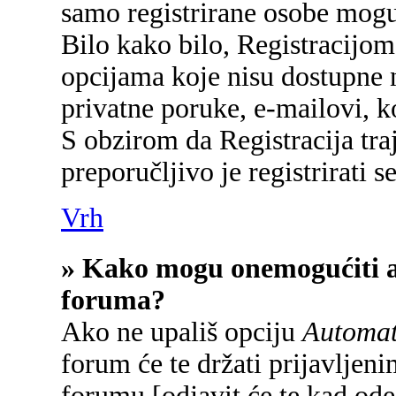
samo registrirane osobe mogu
Bilo kako bilo, Registracijom
opcijama koje nisu dostupne 
privatne poruke, e-mailovi, ko
S obzirom da Registracija tra
preporučljivo je registrirati se
Vrh
» Kako mogu onemogućiti a
foruma?
Ako ne upališ opciju
Automats
forum će te držati prijavlje
forumu [odjavit će te kad od