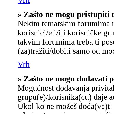
» Zašto ne mogu pristupit
Nekim tematskim forumima mo
korisnici/e i/ili korisničke gr
takvim forumima treba ti pos
(za)tražiti/dobiti samo od mo
Vrh
» Zašto ne mogu dodavati p
Mogućnost dodavanja privita
grupu(e)/korisnika(cu) daje a
Ukoliko ne možeš doda(va)ti 