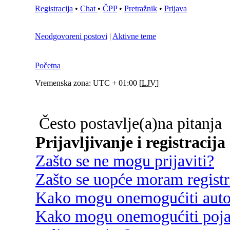
Registracija
•
Chat
•
ČPP
•
Pretražnik
•
Prijava
Neodgovoreni postovi
|
Aktivne teme
Početna
Vremenska zona: UTC + 01:00 [
LJV
]
Često postavlje(a)na pitanja
Prijavljivanje i registracija
Zašto se ne mogu prijaviti?
Zašto se uopće moram registri
Kako mogu onemogućiti autom
Kako mogu onemogućiti poja