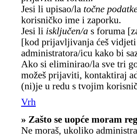
Jesi li upisao/la
točne podatk
korisničko ime i zaporku.
Jesi li
isključen/a
s foruma [za
[kod prijavljivanja ćeš vidjet
administratora/icu kako bi saz
Ako si eliminirao/la sve tri g
možeš prijaviti, kontaktiraj a
(ni)je u redu s tvojim korisn
Vrh
» Zašto se uopće moram regi
Ne moraš, ukoliko administrat