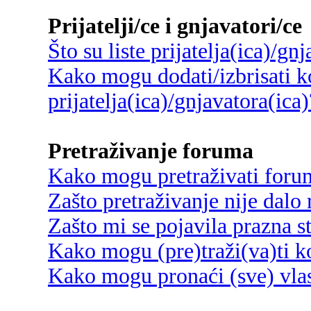
Prijatelji/ce i gnjavatori/ce
Što su liste prijatelja(ica)/gn
Kako mogu dodati/izbrisati ko
prijatelja(ica)/gnjavatora(ica)
Pretraživanje foruma
Kako mogu pretraživati foru
Zašto pretraživanje nije dalo 
Zašto mi se pojavila prazna s
Kako mogu (pre)traži(va)ti k
Kako mogu pronaći (sve) vlas