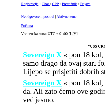
Registracija
•
Chat
•
ČPP
•
Pretražnik
•
Prijava
Neodgovoreni postovi
|
Aktivne teme
Početna
Vremenska zona: UTC + 01:00 [
LJV
]
"USS CR
Sovereign X
« pon 18 kol
samo drago da ovaj stari fo
Lijepo se prisjetiti dobrih 
Sovereign X
« pon 18 kol
da. Ali zato ćemo ove godi
već jesmo.