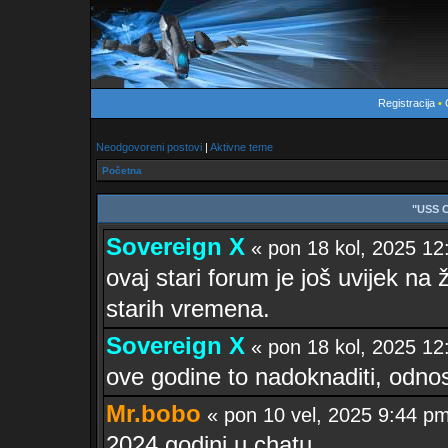
Registracija
•
Neodgovoreni postovi
|
Aktivne teme
Početna
"USS 
Sovereign X
« pon 18 kol, 2025 
ovaj stari forum je još uvijek na ž
starih vremena.
Sovereign X
« pon 18 kol, 2025 
ove godine to nadoknaditi, odno
Mr.bobo
« pon 10 vel, 2025 9:44 
2024 godini u chatu