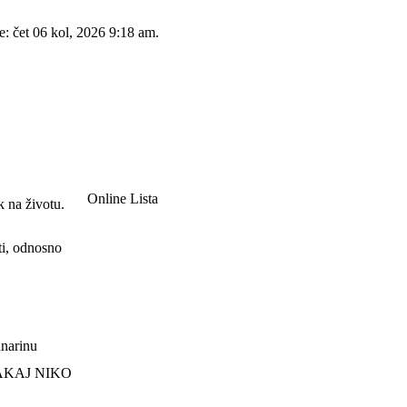
e: čet 06 kol, 2026 9:18 am.
Online Lista
k na životu.
ti, odnosno
lanarinu
ZAKAJ NIKO