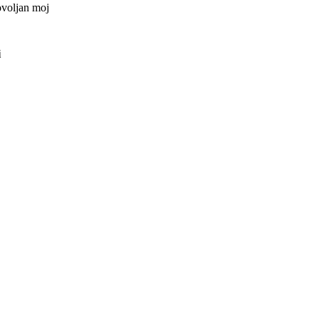
ovoljan moj
i
ved kategorije
?
e takve cure i
ka se može
ol... pa onda
pred nekoliko