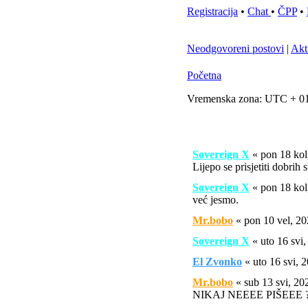
Registracija
•
Chat
•
ČPP
•
Neodgovoreni postovi
|
Akt
Početna
Vremenska zona: UTC + 01
Sovereign X
« pon 18 ko
Lijepo se prisjetiti dobrih 
Sovereign X
« pon 18 ko
već jesmo.
Mr.bobo
« pon 10 vel, 2
Sovereign X
« uto 16 svi
El Zvonko
« uto 16 svi,
Mr.bobo
« sub 13 svi, 2
NIKAJ NEEEE PIŠEEE ?