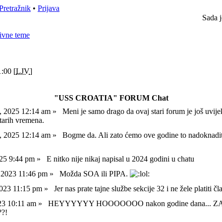
Pretražnik
•
Prijava
Sada j
ivne teme
:00 [
LJV
]
"USS CROATIA" FORUM Chat
l, 2025 12:14 am »
Meni je samo drago da ovaj stari forum je još uvije
starih vremena.
l, 2025 12:14 am »
Bogme da. Ali zato ćemo ove godine to nadoknadi
025 9:44 pm »
E nitko nije nikaj napisal u 2024 godini u chatu
, 2023 11:46 pm »
Možda SOA ili PIPA.
 2023 11:15 pm »
Jer nas prate tajne službe sekcije 32 i ne žele platiti č
023 10:11 am »
HEYYYYYY HOOOOOOO nakon godine dana... 
?!