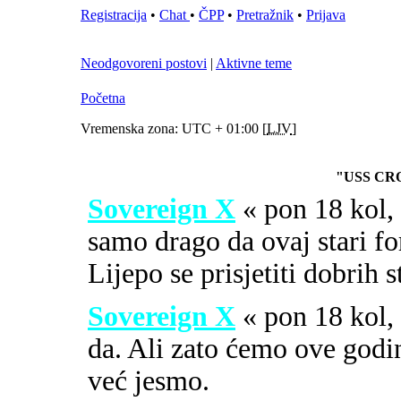
Registracija
•
Chat
•
ČPP
•
Pretražnik
•
Prijava
Neodgovoreni postovi
|
Aktivne teme
Početna
Vremenska zona: UTC + 01:00 [
LJV
]
"USS CR
Sovereign X
« pon 18 kol
samo drago da ovaj stari fo
Lijepo se prisjetiti dobrih 
Sovereign X
« pon 18 kol
da. Ali zato ćemo ove godi
već jesmo.