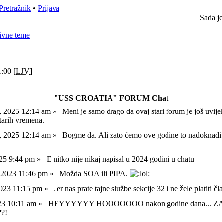
Pretražnik
•
Prijava
Sada j
ivne teme
:00 [
LJV
]
"USS CROATIA" FORUM Chat
l, 2025 12:14 am »
Meni je samo drago da ovaj stari forum je još uvije
starih vremena.
l, 2025 12:14 am »
Bogme da. Ali zato ćemo ove godine to nadoknadi
025 9:44 pm »
E nitko nije nikaj napisal u 2024 godini u chatu
, 2023 11:46 pm »
Možda SOA ili PIPA.
 2023 11:15 pm »
Jer nas prate tajne službe sekcije 32 i ne žele platiti č
023 10:11 am »
HEYYYYYY HOOOOOOO nakon godine dana... 
?!