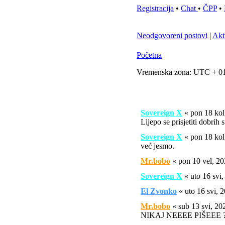
Registracija
•
Chat
•
ČPP
•
Neodgovoreni postovi
|
Akt
Početna
Vremenska zona: UTC + 01
Sovereign X
« pon 18 ko
Lijepo se prisjetiti dobrih 
Sovereign X
« pon 18 ko
već jesmo.
Mr.bobo
« pon 10 vel, 2
Sovereign X
« uto 16 svi
El Zvonko
« uto 16 svi,
Mr.bobo
« sub 13 svi, 2
NIKAJ NEEEE PIŠEEE ?