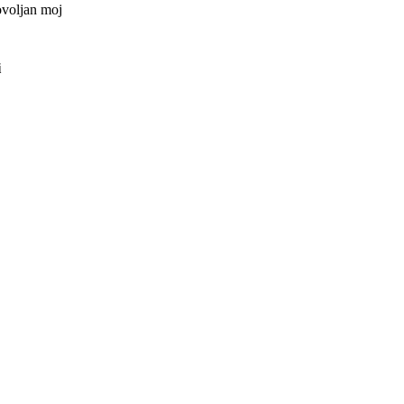
ovoljan moj
i
ved kategorije
?
e takve cure i
ka se može
ol... pa onda
pred nekoliko