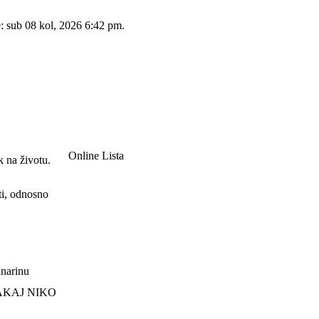
e: sub 08 kol, 2026 6:42 pm.
Online Lista
k na životu.
ti, odnosno
lanarinu
ZAKAJ NIKO