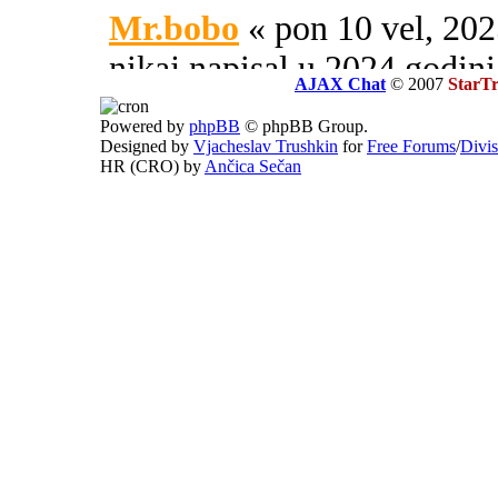
Mr.bobo
« pon 10 vel, 2
nikaj napisal u 2024 godini
AJAX Chat
© 2007
StarT
Sovereign X
« uto 16 svi
Powered by
phpBB
© phpBB Group.
Designed by
Vjacheslav Trushkin
for
Free Forums
/
Divi
SOA ili PIPA.
HR (CRO) by
Ančica Sečan
El Zvonko
« uto 16 svi, 
prate tajne službe sekcije 32
Mr.bobo
« sub 13 svi, 20
HEYYYYYY HOOOOOOO na
ZAKAJ NIKO NIKAJ NEE
Sovereign X
« pon 04 tra
dokey, upravo sam to ispra