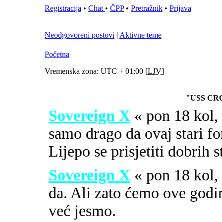
Registracija
•
Chat
•
ČPP
•
Pretražnik
•
Prijava
Neodgovoreni postovi
|
Aktivne teme
Početna
Vremenska zona: UTC + 01:00 [
LJV
]
"USS CR
Sovereign X
« pon 18 kol
samo drago da ovaj stari fo
Lijepo se prisjetiti dobrih 
Sovereign X
« pon 18 kol
da. Ali zato ćemo ove godi
već jesmo.