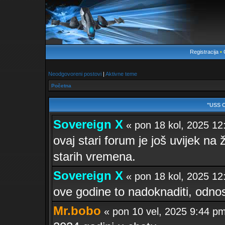
Registracija
•
Neodgovoreni postovi
|
Aktivne teme
Početna
"USS 
Sovereign X
« pon 18 kol, 2025 
ovaj stari forum je još uvijek na ž
starih vremena.
Sovereign X
« pon 18 kol, 2025 
ove godine to nadoknaditi, odno
Mr.bobo
« pon 10 vel, 2025 9:44 