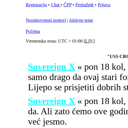
Registracija
•
Chat
•
ČPP
•
Pretražnik
•
Prijava
Neodgovoreni postovi
|
Aktivne teme
Početna
Vremenska zona: UTC + 01:00 [
LJV
]
"USS CR
Sovereign X
« pon 18 kol
samo drago da ovaj stari fo
Lijepo se prisjetiti dobrih 
Sovereign X
« pon 18 kol
da. Ali zato ćemo ove godi
već jesmo.