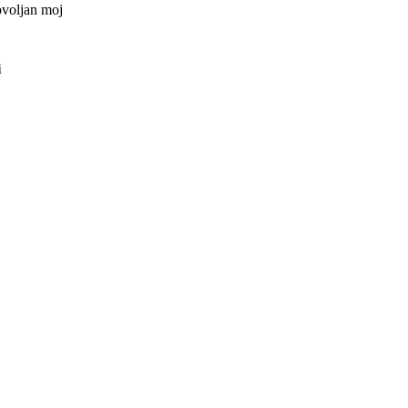
ovoljan moj
i
ved kategorije
?
e takve cure i
ka se može
ol... pa onda
pred nekoliko