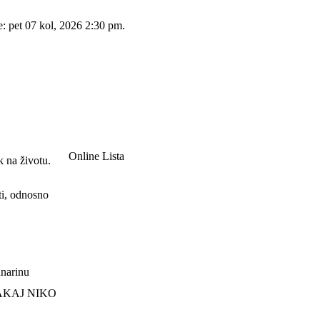
e: pet 07 kol, 2026 2:30 pm.
Online Lista
k na životu.
ti, odnosno
lanarinu
ZAKAJ NIKO