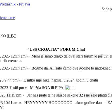
Pretražnik
•
Prijava
Sada j
ivne teme
:00 [
LJV
]
"USS CROATIA" FORUM Chat
l, 2025 12:14 am »
Meni je samo drago da ovaj stari forum je još uvije
starih vremena.
l, 2025 12:14 am »
Bogme da. Ali zato ćemo ove godine to nadoknadi
025 9:44 pm »
E nitko nije nikaj napisal u 2024 godini u chatu
, 2023 11:46 pm »
Možda SOA ili PIPA.
 2023 11:15 pm »
Jer nas prate tajne službe sekcije 32 i ne žele platiti č
023 10:11 am »
HEYYYYYY HOOOOOOO nakon godine dana... 
?!