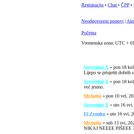
Registracija
•
Chat
•
ČPP
•
Neodgovoreni postovi
|
Akt
Početna
Vremenska zona: UTC + 01
Sovereign X
« pon 18 ko
Lijepo se prisjetiti dobrih 
Sovereign X
« pon 18 ko
već jesmo.
Mr.bobo
« pon 10 vel, 2
Sovereign X
« uto 16 svi
El Zvonko
« uto 16 svi,
Mr.bobo
« sub 13 svi, 2
NIKAJ NEEEE PIŠEEE ?