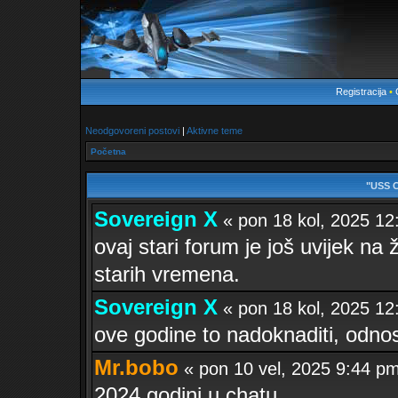
Registracija
•
Neodgovoreni postovi
|
Aktivne teme
Početna
"USS 
Sovereign X
« pon 18 kol, 2025 
ovaj stari forum je još uvijek na ž
starih vremena.
Sovereign X
« pon 18 kol, 2025 
ove godine to nadoknaditi, odno
Mr.bobo
« pon 10 vel, 2025 9:44 
2024 godini u chatu