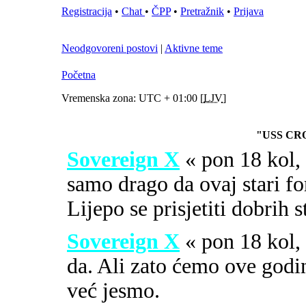
Registracija
•
Chat
•
ČPP
•
Pretražnik
•
Prijava
Neodgovoreni postovi
|
Aktivne teme
Početna
Vremenska zona: UTC + 01:00 [
LJV
]
"USS CR
Sovereign X
« pon 18 kol
samo drago da ovaj stari fo
Lijepo se prisjetiti dobrih 
Sovereign X
« pon 18 kol
da. Ali zato ćemo ove godi
već jesmo.