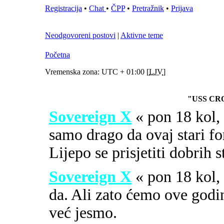
Registracija
•
Chat
•
ČPP
•
Pretražnik
•
Prijava
Neodgovoreni postovi
|
Aktivne teme
Početna
Vremenska zona: UTC + 01:00 [
LJV
]
"USS CR
Sovereign X
« pon 18 kol
samo drago da ovaj stari fo
Lijepo se prisjetiti dobrih 
Sovereign X
« pon 18 kol
da. Ali zato ćemo ove godi
već jesmo.