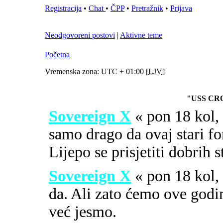
Registracija
•
Chat
•
ČPP
•
Pretražnik
•
Prijava
Neodgovoreni postovi
|
Aktivne teme
Početna
Vremenska zona: UTC + 01:00 [
LJV
]
"USS CR
Sovereign X
« pon 18 kol
samo drago da ovaj stari fo
Lijepo se prisjetiti dobrih 
Sovereign X
« pon 18 kol
da. Ali zato ćemo ove godi
već jesmo.