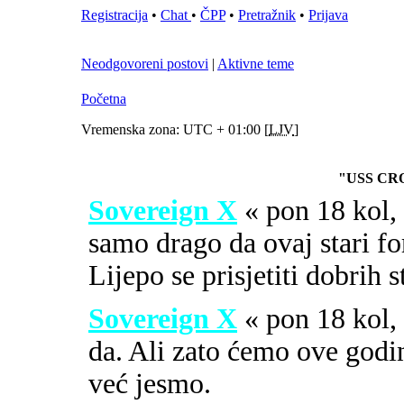
Registracija
•
Chat
•
ČPP
•
Pretražnik
•
Prijava
Neodgovoreni postovi
|
Aktivne teme
Početna
Vremenska zona: UTC + 01:00 [
LJV
]
"USS CR
Sovereign X
« pon 18 kol
samo drago da ovaj stari fo
Lijepo se prisjetiti dobrih 
Sovereign X
« pon 18 kol
da. Ali zato ćemo ove godi
već jesmo.